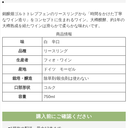
銘醸畑ゴルトトレプフェンのリースリングから「時間をかけた丁寧
なワイン造り」をコンセプトに生まれるワイン。大樽醗酵、約1年の
大樽熟成を経たワインは滑らかで柔らかな味わいです。
商品情報
味
白 辛口
品種
リースリング
生産者
フィオ・ワイン
産地
ドイツ モーゼル
栽培・醸造
除草剤/殺虫剤は使わない
口部形状
コルク
容量
750ml
購入前にご確認ください