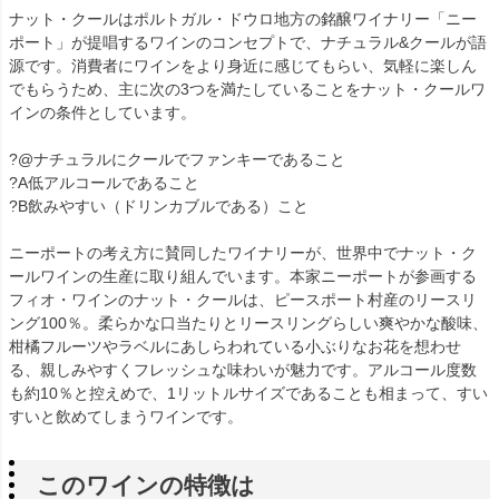
ナット・クールはポルトガル・ドウロ地方の銘醸ワイナリー「ニー
ポート」が提唱するワインのコンセプトで、ナチュラル&クールが語
源です。消費者にワインをより身近に感じてもらい、気軽に楽しん
でもらうため、主に次の3つを満たしていることをナット・クールワ
インの条件としています。
?@ナチュラルにクールでファンキーであること
?A低アルコールであること
?B飲みやすい（ドリンカブルである）こと
ニーポートの考え方に賛同したワイナリーが、世界中でナット・ク
ールワインの生産に取り組んでいます。本家ニーポートが参画する
フィオ・ワインのナット・クールは、ピースポート村産のリースリ
ング100％。柔らかな口当たりとリースリングらしい爽やかな酸味、
柑橘フルーツやラベルにあしらわれている小ぶりなお花を想わせ
る、親しみやすくフレッシュな味わいが魅力です。アルコール度数
も約10％と控えめで、1リットルサイズであることも相まって、すい
すいと飲めてしまうワインです。
このワインの特徴は