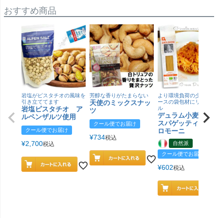
おすすめ商品
岩塩がピスタチオの風味を
芳醇な香りがたまらない
より環境負荷の少ない紙
引き立ててます
天使のミックスナッ
ースの袋包材にリニュー
岩塩ピスタチオ ア
ル
ツ
デュラム小麦 有
ルペンザルツ使用
スパゲッティ／ジ
クール便でお届け
クール便でお届け
ロモーニ
¥
734
税込
¥
2,700
自然派
税込
クール便でお届け
¥
602
税込