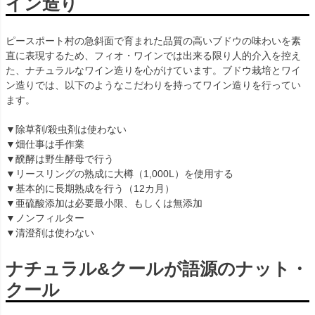
イン造り
ピースポート村の急斜面で育まれた品質の高いブドウの味わいを素
直に表現するため、フィオ・ワインでは出来る限り人的介入を控え
た、ナチュラルなワイン造りを心がけています。ブドウ栽培とワイ
ン造りでは、以下のようなこだわりを持ってワイン造りを行ってい
ます。
▼除草剤/殺虫剤は使わない
▼畑仕事は手作業
▼醗酵は野生酵母で行う
▼リースリングの熟成に大樽（1,000L）を使用する
▼基本的に長期熟成を行う（12カ月）
▼亜硫酸添加は必要最小限、もしくは無添加
▼ノンフィルター
▼清澄剤は使わない
ナチュラル&クールが語源のナット・
クール