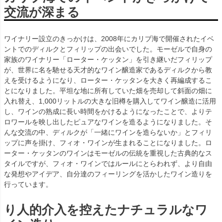
交流が深まる
ワイナリー設立のきっかけは、2008年にカリブ海で開催されたイベ
ントでのディルクとフィリップの出会いでした。モーゼルで自身の
家族のワイナリー「ローター・ケッタン」を引き継いだフィリップ
が、世界に名を馳せる天才的なワイン醸造家であるディルクから教
えを受けるようになり、ローター・ケッタンを大きく再編成するこ
とになりました。平坦な地に所有していた畑を売却して斜面の畑に
入れ替え、1,000リットルの大きな旧樽を購入してワイン醸造に活用
し、ワインの熟成に長い時間をかけるようになったことで、よりテ
ロワールを映し出したピュアなワインを造るようになりました。そ
んな交流の中、ディルクが「一緒にワインを造らないか」とフィリ
ップに声を掛け、フィオ・ワインが生まれることになりました。ロ
ーター・ケッタンのワインはモーゼルの伝統を重視した古典的なス
タイルですが、フィオ・ワインではルールにとらわれず、より自由
な発想やアイデア、自分達のフィーリングを活かしたワイン造りを
行っています。
り人的介入を控えたナチュラルなワ