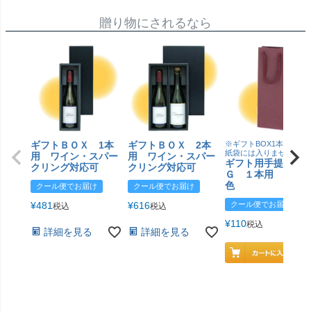
贈り物にされるなら
ギフトＢＯＸ 1本
ギフトＢＯＸ 2本
※ギフトBOX1本用はこ
紙袋には入りません
用 ワイン・スパー
用 ワイン・スパー
ギフト用手提げＢ
クリング対応可
クリング対応可
Ｇ １本用 エン
色
クール便でお届け
クール便でお届け
¥
481
¥
616
クール便でお届け
税込
税込
¥
110
税込
詳細を見る
詳細を見る