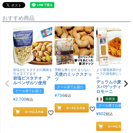
おすすめ商品
岩塩がピスタチオの風味を
芳醇な香りがたまらない
より環境負荷の少ない紙
引き立ててます
天使のミックスナッ
ースの袋包材にリニュー
岩塩ピスタチオ ア
ル
ツ
デュラム小麦 有
ルペンザルツ使用
スパゲッティ／ジ
クール便でお届け
クール便でお届け
ロモーニ
¥
734
税込
¥
2,700
自然派
税込
クール便でお届け
¥
602
税込