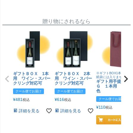
贈り物にされるなら
ギフトＢＯＸ 1本
ギフトＢＯＸ 2本
※ギフトBOX1本用はこ
紙袋には入りません
用 ワイン・スパー
用 ワイン・スパー
ギフト用手提げＢ
クリング対応可
クリング対応可
Ｇ １本用 エン
色
クール便でお届け
クール便でお届け
¥
481
¥
616
クール便でお届け
税込
税込
¥
110
税込
詳細を見る
詳細を見る