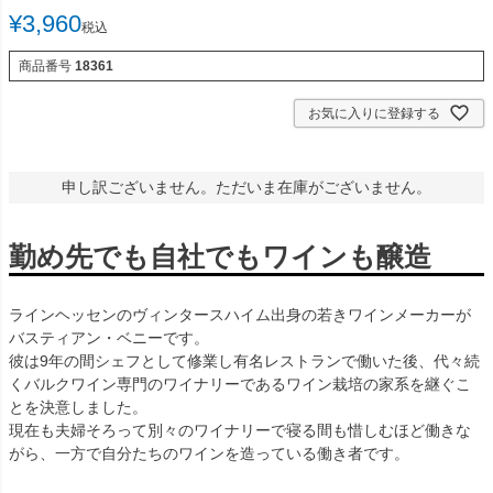
¥
3,960
税込
商品番号
18361
お気に入りに登録する
申し訳ございません。ただいま在庫がございません。
勤め先でも自社でもワインも醸造
ラインヘッセンのヴィンタースハイム出身の若きワインメーカーが
バスティアン・ベニーです。
彼は9年の間シェフとして修業し有名レストランで働いた後、代々続
くバルクワイン専門のワイナリーであるワイン栽培の家系を継ぐこ
とを決意しました。
現在も夫婦そろって別々のワイナリーで寝る間も惜しむほど働きな
がら、一方で自分たちのワインを造っている働き者です。