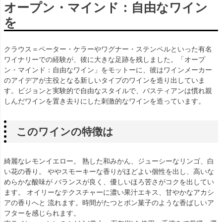
オープン・マインド：自由なワイン
を
クラウス＝ペーター・ケラーやワグナー・ステンペルといった有名
ワイナリーでの経験が、彼に大きな足跡を残しました。「オープ
ン・マインド：自由なワイン」をモットーに、彼はワインメーカー
のアイデアが主役となる新しいタイプのワインを造り出していま
す。ビジョンと実験的で自由なスタイルで、バスティアンは慣れ親
しんだワインを置き去りにした刺激的なワインを造っています。
このワインの特徴は
綺麗なレモンイエロー。 熟した和みかん、ジューシーなリンゴ、白
い花の香り。 ややスモーキーな香りがほどよい個性を出し、高いな
めらかな酸味が バランスが良く、優しいほろ苦さがコクを出してい
ます。 オイリーなテクスチャーに濃い果汁エキス、甘やかなアカシ
アの香りへと 流れます。時間がたつとポン菓子のような香ばしいア
フターを感じられます。