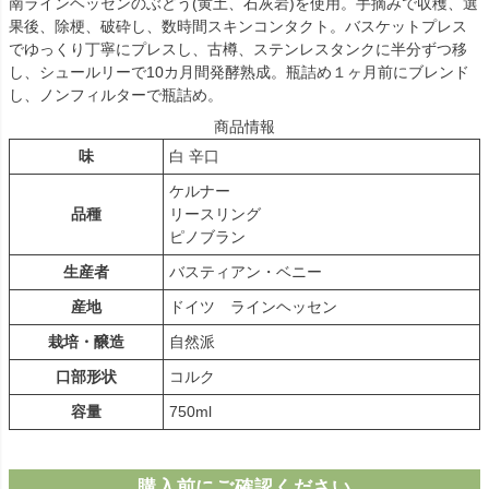
南ラインヘッセンのぶどう(黄土、石灰岩)を使用。手摘みで収穫、選
果後、除梗、破砕し、数時間スキンコンタクト。バスケットプレス
でゆっくり丁寧にプレスし、古樽、ステンレスタンクに半分ずつ移
し、シュールリーで10カ月間発酵熟成。瓶詰め１ヶ月前にブレンド
し、ノンフィルターで瓶詰め。
商品情報
味
白 辛口
ケルナー
品種
リースリング
ピノブラン
生産者
バスティアン・ベニー
産地
ドイツ ラインヘッセン
栽培・醸造
自然派
口部形状
コルク
容量
750ml
購入前にご確認ください