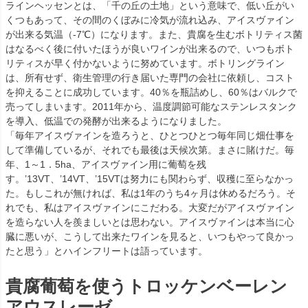
ラインヘッセンとは、「千の丘の土地」という意味で、低い丘がい
くつもあって、その間のくぼみに冷気が流れ込み、アイスヴァイン
が出来る気温（-7℃）になります。また、貴腐を生むボトリティス菌
はなるべく後に付いたほうが良いワインが出来るので、いつもボト
リティスが早く付かないように努めています。ボトリングライン
は、所有せず、衛生管理の行き届いた専門の会社に依頼し、コスト
を抑えることに成功しています。40％を瓶詰めし、60％はバルクで
売ってしまいます。2011年から、温度調節可能なステンレスタンク
を導入、低温での発酵が出来るようになりました。
「毎年アイスヴァインを造ろうと、ひとつひとつ毎年同じ畑仕事を
して準備しているが、それでも最後は天候次第。まさに賭けだ。毎
年、1～1．5ha、アイスヴァイン用に葡萄を残
す。’13VT、’14VT、’15VTは努力にも関わらず、収穫に至らなかっ
た。もしこれが無ければ、私は1年のうち4ヶ月は休めるだろう。そ
れでも、私はアイスヴァインにこだわる。大変だがアイスヴァイン
を造らない人を羨ましいとは思わない。アイスヴァインは本当に心
臓に悪いが、こうして出来たワインを見ると、いつもやって良かっ
たと思う」とハインフリートは語っています。
貴腐葡萄を使うトロッケンベーレン
アウスレーゼ