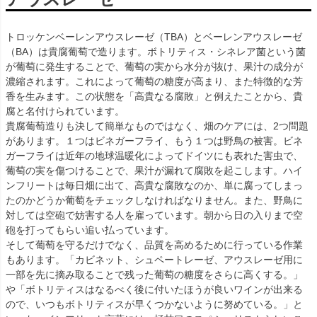
トロッケンベーレンアウスレーゼ（TBA）とベーレンアウスレーゼ
（BA）は貴腐葡萄で造ります。ボトリティス・シネレア菌という菌
が葡萄に発生することで、葡萄の実から水分が抜け、果汁の成分が
濃縮されます。これによって葡萄の糖度が高まり、また特徴的な芳
香を生みます。この状態を「高貴なる腐敗」と例えたことから、貴
腐と名付けられています。
貴腐葡萄造りも決して簡単なものではなく、畑のケアには、2つ問題
があります。１つはビネガーフライ、もう１つは野鳥の被害。ビネ
ガーフライは近年の地球温暖化によってドイツにも表れた害虫で、
葡萄の実を傷つけることで、果汁が漏れて腐敗を起こします。ハイ
ンフリートは毎日畑に出て、高貴な腐敗なのか、単に腐ってしまっ
たのかどうか葡萄をチェックしなければなりません。また、野鳥に
対しては空砲で妨害する人を雇っています。朝から日の入りまで空
砲を打ってもらい追い払っています。
そして葡萄を守るだけでなく、品質を高めるために行っている作業
もあります。「カビネット、シュペートレーゼ、アウスレーゼ用に
一部を先に摘み取ることで残った葡萄の糖度をさらに高くする。」
や「ボトリティスはなるべく後に付いたほうが良いワインが出来る
ので、いつもボトリティスが早くつかないように努めている。」と