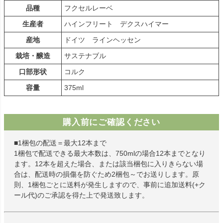
品種
フクセルレーベ
生産者
ハインフリート デクスハイマー
産地
ドイツ ラインヘッセン
栽培・醸造
サステナブル
口部形状
コルク
容量
375ml
購入前にご確認ください
■1梱包の配送＝最大12本まで
1梱包で配送できる最大本数は、750mlの場合12本までとなり
ます。12本を超えた場合、または該当梱包に入りきらない場
合は、配送時の損傷を防ぐため2梱包～でお送りします。原
則、1梱包ごとに送料が発生しますので、事前に追加送料(+ク
ール代)のご承認を得た上で発送致します。