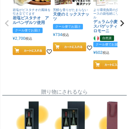
岩塩がピスタチオの風味を
芳醇な香りがたまらない
より環境負荷の少ない紙
引き立ててます
天使のミックスナッ
ースの袋包材にリニュー
岩塩ピスタチオ ア
ル
ツ
デュラム小麦 有
ルペンザルツ使用
スパゲッティ／ジ
クール便でお届け
クール便でお届け
ロモーニ
¥
734
税込
¥
2,700
自然派
税込
クール便でお届け
¥
602
税込
贈り物にされるなら