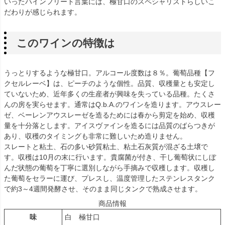
いったハインフリート言葉には、極甘口のスペシャリストらしいこ
だわりが感じられます。
このワインの特徴は
うっとりするような極甘口。アルコール度数は８％。葡萄品種【フ
クセルレーベ】は、ピーチのような個性。品質、収穫量とも安定し
ていないため、近年多くの生産者が興味を失っている品種。たくさ
んの房を実らせます。通常はQ.b.A.のワインを造ります。アウスレー
ゼ、ベーレンアウスレーゼを造るためには春から剪定を始め、収穫
量を十分落とします。アイスヴァインを造るには品質のばらつきが
あり、収穫のタイミングも非常に難しいため造りません。
スレートと粘土、石の多い砂質粘土、粘土石灰質が混ざる土壌で
す。収穫は10月の末に行います。貴腐菌が付き、干し葡萄状にしぼ
んだ状態の葡萄を丁寧に選別しながら手摘みで収穫します。収穫し
た葡萄をセラーに運び、プレスし、温度管理したステンレスタンク
で約3～4週間発酵させ、そのまま同じタンクで熟成させます。
商品情報
味
白 極甘口