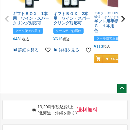
ギフトＢＯＸ 1本
ギフトＢＯＸ 2本
※ギフトBOX1本用はこ
紙袋には入りません
用 ワイン・スパー
用 ワイン・スパー
ギフト用手提げＢ
クリング対応可
クリング対応可
Ｇ １本用 エン
色
クール便でお届け
クール便でお届け
¥
481
¥
616
クール便でお届け
税込
税込
¥
110
税込
詳細を見る
詳細を見る
ペー
ジト
13,200円(税込)以上
ップ
送料無料
(北海道・沖縄を除く)
へ