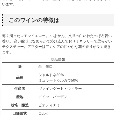
います。
このワインの特徴は
薄く濁ったレモンイエロー。 いよかん、文旦の白いわたのほろ苦い
香り。 高い酸味はなめらかで溶け込んでおりミネラリーで柔らかい
テクスチャー。アフターはアカシアの甘やかな花の香りが長く続き
ます。
商品情報
味
白 辛口
シャルドネ50%
品種
ミュラートゥルガウ50%
生産者
ヴァイングート・ウィラー
産地
ドイツ バーデン
栽培・醸造
ビオディナミ
口部形状
コルク