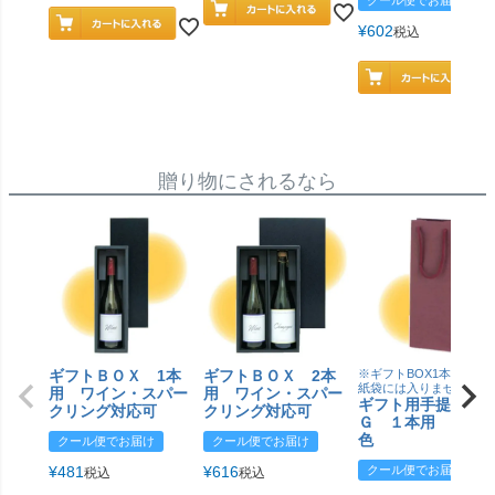
¥
602
税込
贈り物にされるなら
ギフトＢＯＸ 1本
ギフトＢＯＸ 2本
※ギフトBOX1本用はこ
紙袋には入りません
用 ワイン・スパー
用 ワイン・スパー
ギフト用手提げＢ
クリング対応可
クリング対応可
Ｇ １本用 エン
色
クール便でお届け
クール便でお届け
¥
481
¥
616
クール便でお届け
税込
税込