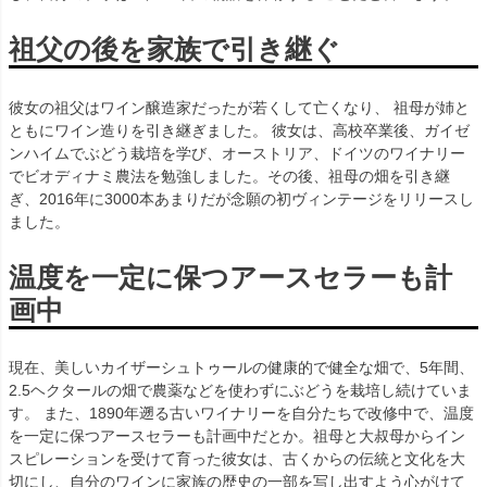
祖父の後を家族で引き継ぐ
彼女の祖父はワイン醸造家だったが若くして亡くなり、 祖母が姉と
ともにワイン造りを引き継ぎました。 彼女は、高校卒業後、ガイゼ
ンハイムでぶどう栽培を学び、オーストリア、ドイツのワイナリー
でビオディナミ農法を勉強しました。その後、祖母の畑を引き継
ぎ、2016年に3000本あまりだが念願の初ヴィンテージをリリースし
ました。
温度を一定に保つアースセラーも計
画中
現在、美しいカイザーシュトゥールの健康的で健全な畑で、5年間、
2.5ヘクタールの畑で農薬などを使わずにぶどうを栽培し続けていま
す。 また、1890年遡る古いワイナリーを自分たちで改修中で、温度
を一定に保つアースセラーも計画中だとか。祖母と大叔母からイン
スピレーションを受けて育った彼女は、古くからの伝統と文化を大
切にし、自分のワインに家族の歴史の一部を写し出すよう心がけて