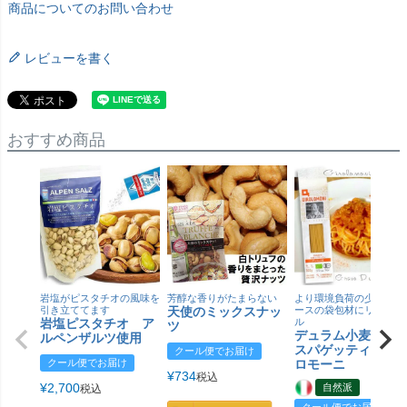
商品についてのお問い合わせ
レビューを書く
おすすめ商品
岩塩がピスタチオの風味を
芳醇な香りがたまらない
より環境負荷の少ない紙
引き立ててます
天使のミックスナッ
ースの袋包材にリニュー
岩塩ピスタチオ ア
ル
ツ
デュラム小麦 有
ルペンザルツ使用
スパゲッティ／ジ
クール便でお届け
クール便でお届け
ロモーニ
¥
734
税込
¥
2,700
自然派
税込
クール便でお届け