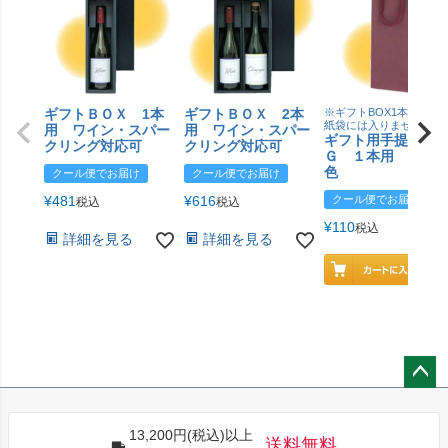
ギフトＢＯＸ 1本
ギフトＢＯＸ 2本
※ギフトBOX1本用はこ
紙袋には入りません
用 ワイン・スパー
用 ワイン・スパー
ギフト用手提げＢ
クリング対応可
クリング対応可
Ｇ １本用 エン
色
クール便でお届け
クール便でお届け
¥
481
¥
616
クール便でお届け
税込
税込
¥
110
税込
詳細を見る
詳細を見る
ペー
ジト
13,200円(税込)以上
ップ
送料無料