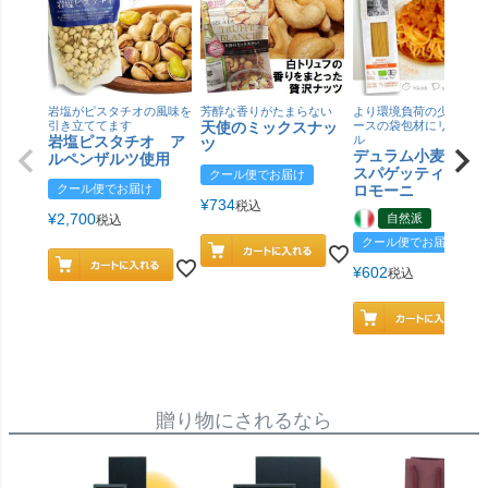
岩塩がピスタチオの風味を
芳醇な香りがたまらない
より環境負荷の少ない紙
引き立ててます
天使のミックスナッ
ースの袋包材にリニュー
岩塩ピスタチオ ア
ル
ツ
デュラム小麦 有
ルペンザルツ使用
スパゲッティ／ジ
クール便でお届け
クール便でお届け
ロモーニ
¥
734
税込
¥
2,700
自然派
税込
クール便でお届け
¥
602
税込
贈り物にされるなら