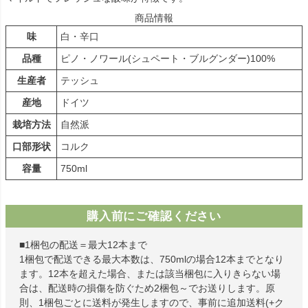
商品情報
味
白・辛口
品種
ピノ・ノワール(シュペート・ブルグンダー)100%
生産者
テッシュ
産地
ドイツ
栽培方法
自然派
口部形状
コルク
容量
750ml
購入前にご確認ください
■1梱包の配送＝最大12本まで
1梱包で配送できる最大本数は、750mlの場合12本までとなり
ます。12本を超えた場合、または該当梱包に入りきらない場
合は、配送時の損傷を防ぐため2梱包～でお送りします。原
則、1梱包ごとに送料が発生しますので、事前に追加送料(+ク