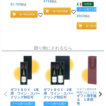
¥
734
税込
¥
2,700
自然派
税込
クール便でお届け
¥
602
税込
贈り物にされるなら
ギフトＢＯＸ 1本
ギフトＢＯＸ 2本
※ギフトBOX1本用はこ
紙袋には入りません
用 ワイン・スパー
用 ワイン・スパー
ギフト用手提げＢ
クリング対応可
クリング対応可
Ｇ １本用 エン
色
クール便でお届け
クール便でお届け