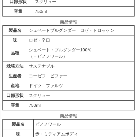
口部形状
スクリュー
容量
750ml
商品情報
製品名
シュペートブルグンダー ロゼ・トロッケン
味
ロゼ・辛口
シュペート・ブルグンダー100％
品種
（＝ピノノワール）
栽培方法
サステナブル
生産者
ヨーゼフ ビファー
産地
ドイツ ファルツ
口部形状
スクリュー
容量
750ml
商品情報
製品名
ピノノワール
味
赤・ミディアムボディ