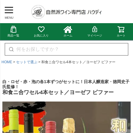
MENU
商品一覧
お気に入り
ホーム
マイページ
カート
HOME
セットで選ぶ
和食ニ合ワセル4本セット／ヨーゼフ ビファー
白・ロゼ・赤・泡の各1本ずつがセットに！日本人醸造家・徳岡史子
氏監修！
和食ニ合ワセル4本セット／ヨーゼフ ビファー