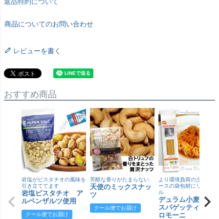
返品特約について
商品についてのお問い合わせ
レビューを書く
おすすめ商品
岩塩がピスタチオの風味を
芳醇な香りがたまらない
より環境負荷の少ない紙
引き立ててます
天使のミックスナッ
ースの袋包材にリニュー
岩塩ピスタチオ ア
ル
ツ
デュラム小麦 有
ルペンザルツ使用
スパゲッティ／ジ
クール便でお届け
クール便でお届け
ロモーニ