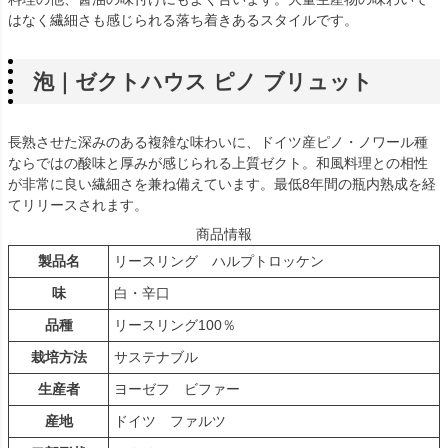
はなく繊細さも感じられる落ち着きあるスタイルです。
泡｜ゼクトハウス ピノ ブリュット
長熟させた深みのある複雑な味わいに、ドイツ産ピノ・ノワール種
ならではの酸味と厚みが感じられる上質ゼクト。和風料理との相性
が非常に良い繊細さを兼ね備えています。最低8年間の瓶内熟成を経
てリリースされます。
商品情報
製品名
リースリング ハルプトロッケン
味
白・辛口
品種
リースリング100％
栽培方法
サステナブル
生産者
ヨーゼフ ビファー
産地
ドイツ ファルツ