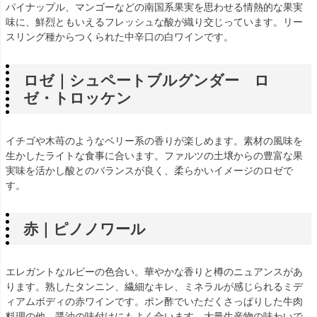
パイナップル、マンゴーなどの南国系果実を思わせる情熱的な果実
味に、鮮烈ともいえるフレッシュな酸が織り交じっています。リー
スリング種からつくられた中辛口の白ワインです。
ロゼ｜シュペートブルグンダー ロ
ゼ・トロッケン
イチゴや木苺のようなベリー系の香りが楽しめます。素材の風味を
生かしたライトな食事に合います。ファルツの土壌からの豊富な果
実味を活かし酸とのバランスが良く、柔らかいイメージのロゼで
す。
赤｜ピノノワール
エレガントなルビーの色合い。華やかな香りと樽のニュアンスがあ
ります。熟したタンニン、繊細なキレ、ミネラルが感じられるミデ
ィアムボディの赤ワインです。ポン酢でいただくさっぱりした牛肉
料理の他、醤油の味付けにもよく合います。大量生産物の味わいで