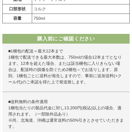
口部形状
コルク
容量
750ml
購入前にご確認ください
■1梱包の配送＝最大12本まで
1梱包で配送できる最大本数は、750mlの場合12本までとなり
ます。12本を超えた場合、または該当梱包に入りきらない場
合は、配送時の損傷を防ぐため2梱包～でお送りします。原
則、1梱包ごとに送料が発生しますので、事前に追加送料(+ク
ール代)のご承認を得た上で発送致します。
■送料無料の条件適用
1梱包当たりの製品代金に対し13,200円(税込)以上の場合、適
用されます。（一部除外品あり）
※尚、北海道、沖縄は通常送料の50%引きとさせていただきま
す。