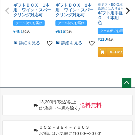
ギフトＢＯＸ 1本
ギフトＢＯＸ 2本
※ギフトBOX1本用はこ
紙袋には入りません
用 ワイン・スパー
用 ワイン・スパー
ギフト用手提げＢ
クリング対応可
クリング対応可
Ｇ １本用 エン
色
クール便でお届け
クール便でお届け
¥
481
¥
616
クール便でお届け
税込
税込
¥
110
税込
詳細を見る
詳細を見る
ペー
ジト
13,200円(税込)以上
ップ
送料無料
(北海道・沖縄を除く)
へ
０５２－８８４－７６６３
お電話はお気軽に(10:00〜20:00)