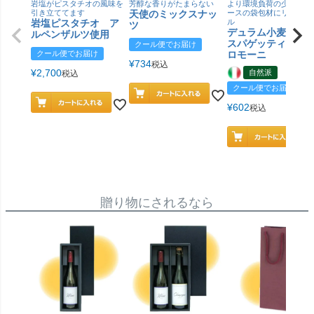
岩塩がピスタチオの風味を
芳醇な香りがたまらない
より環境負荷の少ない紙
引き立ててます
天使のミックスナッ
ースの袋包材にリニュー
岩塩ピスタチオ ア
ル
ツ
デュラム小麦 有
ルペンザルツ使用
スパゲッティ／ジ
クール便でお届け
クール便でお届け
ロモーニ
¥
734
税込
¥
2,700
自然派
税込
クール便でお届け
¥
602
税込
贈り物にされるなら