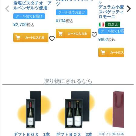
岩塩ピスタチオ ア
ル
ツ
デュラム小麦 有
ルペンザルツ使用
スパゲッティ／ジ
クール便でお届け
クール便でお届け
ロモーニ
¥
734
税込
¥
2,700
自然派
税込
クール便でお届け
¥
602
税込
贈り物にされるなら
ギフトＢＯＸ 1本
ギフトＢＯＸ 2本
※ギフトBOX1本用はこ