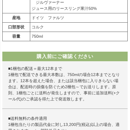
ジルヴァーナー
ジュース用のリースリング果汁50%
産地
ドイツ ファルツ
口部形状
コルク
容量
750ml
購入前にご確認ください
■1梱包の配送＝最大12本まで
1梱包で配送できる最大本数は、750mlの場合12本までとなり
ます。12本を超えた場合、または該当梱包に入りきらない場
合は、配送時の損傷を防ぐため2梱包～でお送りします。原
則、1梱包ごとに送料が発生しますので、事前に追加送料(+ク
ール代)のご承認を得た上で発送致します。
■送料無料の条件適用
1梱包当たりの製品代金に対し13,200円(税込)以上の場合、適