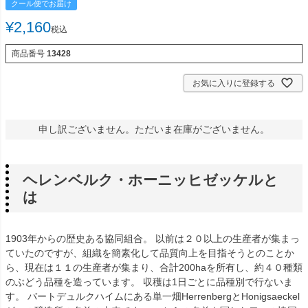
クール便でお届け
¥
2,160
税込
商品番号
13428
お気に入りに登録する
申し訳ございません。ただいま在庫がございません。
ヘレンベルク・ホーニッヒゼッケルと
は
1903年からの歴史ある協同組合。 以前は２０以上の生産者が集まっ
ていたのですが、組織を簡素化して品質向上を目指そうとのことか
ら、現在は１１の生産者が集まり、合計200haを所有し、約４０種類
のぶどう品種を造っています。 収穫は1日ごとに品種別で行ないま
す。 バートデュルクハイムにある単一畑HerrenbergとHonigsaeckel