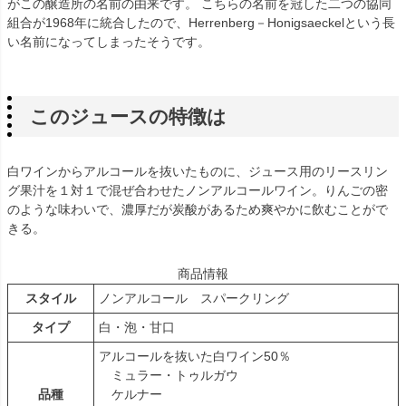
がこの醸造所の名前の由来です。 こちらの名前を冠した二つの協同
組合が1968年に統合したので、Herrenberg－Honigsaeckelという長
い名前になってしまったそうです。
このジュースの特徴は
白ワインからアルコールを抜いたものに、ジュース用のリースリン
グ果汁を１対１で混ぜ合わせたノンアルコールワイン。りんごの密
のような味わいで、濃厚だが炭酸があるため爽やかに飲むことがで
きる。
商品情報
スタイル
ノンアルコール スパークリング
タイプ
白・泡・甘口
アルコールを抜いた白ワイン50％
ミュラー・トゥルガウ
品種
ケルナー