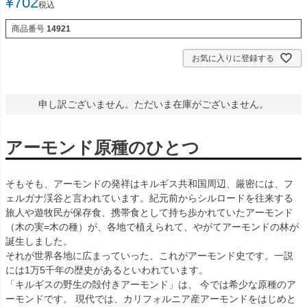
¥
702
税込
商品番号
14921
お気に入りに登録する
申し訳ございません。ただいま在庫がございません。
アーモンド原種のひとつ
そもそも、アーモンドの発祥はキルギス共和国周辺、厳密には、フ
ェルガナ渓谷と言われています。紀元前からシルロードを往来する
旅人や遊牧民が保存食、携帯食として持ち歩かれていたアーモンド
（木の実=木の種）が、各地で植えられて、やがてアーモンドの林が
誕生しました。
それが世界各地に広まっていった、これがアーモンド史です。一説
には1万5千年の歴史があるといわれています。
「キルギスの野生の殻付きアーモンド」は、 今では希少な原種のア
ーモンドです。 現代では、カリフォルニア産アーモンドをはじめと