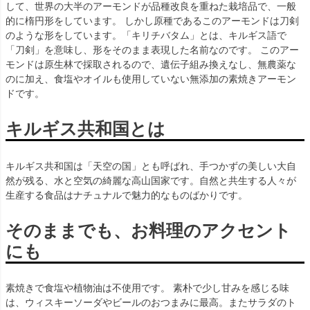
して、世界の大半のアーモンドが品種改良を重ねた栽培品で、一般
的に楕円形をしています。 しかし原種であるこのアーモンドは刀剣
のような形をしています。「キリチバタム」とは、キルギス語で
「刀剣」を意味し、形をそのまま表現した名前なのです。 このアー
モンドは原生林で採取されるので、遺伝子組み換えなし、無農薬な
のに加え、食塩やオイルも使用していない無添加の素焼きアーモン
ドです。
キルギス共和国とは
キルギス共和国は「天空の国」とも呼ばれ、手つかずの美しい大自
然が残る、水と空気の綺麗な高山国家です。自然と共生する人々が
生産する食品はナチュナルで魅力的なものばかりです。
そのままでも、お料理のアクセント
にも
素焼きで食塩や植物油は不使用です。 素朴で少し甘みを感じる味
は、ウィスキーソーダやビールのおつまみに最高。またサラダのト