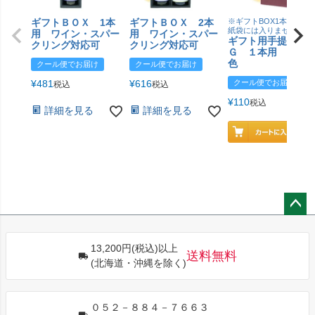
ギフトＢＯＸ 1本
ギフトＢＯＸ 2本
※ギフトBOX1本用はこ
紙袋には入りません
用 ワイン・スパー
用 ワイン・スパー
ギフト用手提げＢ
クリング対応可
クリング対応可
Ｇ １本用 エン
色
クール便でお届け
クール便でお届け
¥
481
¥
616
クール便でお届け
税込
税込
¥
110
税込
詳細を見る
詳細を見る
ペー
ジト
13,200円(税込)以上
ップ
送料無料
(北海道・沖縄を除く)
へ
０５２－８８４－７６６３