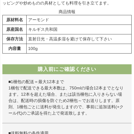
ッピングや炒めものの具材としても料理を引き立てます。
商品情報
原材料名
アーモンド
原産国名
キルギス共和国
保存方法
直射日光・高温多湿を避けて保存して下さい
内容量
100g
購入前にご確認ください
■1梱包の配送＝最大12本まで
1梱包で配送できる最大本数は、750mlの場合12本までとなり
ます。12本を超えた場合、または該当梱包に入りきらない場
合は、配送時の損傷を防ぐため2梱包～でお送りします。原
則、1梱包ごとに送料が発生しますので、事前に追加送料(+ク
ール代)のご承認を得た上で発送致します。
■送料無料の条件適用