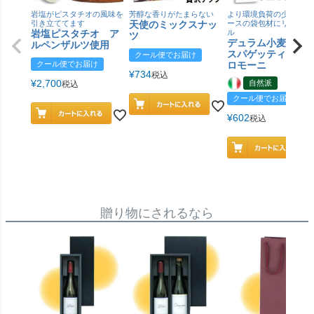
岩塩がピスタチオの風味を
芳醇な香りがたまらない
より環境負荷の少ない紙
引き立ててます
天使のミックスナッ
ースの袋包材にリニュー
岩塩ピスタチオ ア
ル
ツ
デュラム小麦 有
ルペンザルツ使用
スパゲッティ／ジ
クール便でお届け
クール便でお届け
ロモーニ
¥
734
税込
¥
2,700
自然派
税込
クール便でお届け
¥
602
税込
贈り物にされるなら