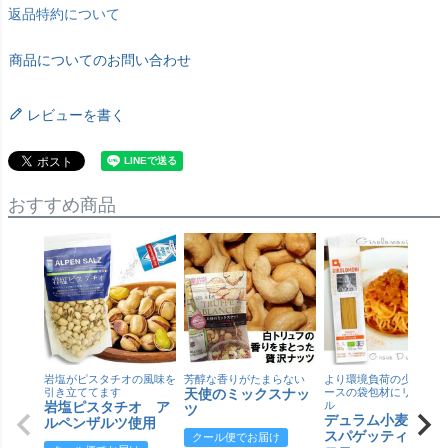
返品特約について
商品についてのお問い合わせ
レビューを書く
おすすめ商品
岩塩がピスタチオの風味を
芳醇な香りがたまらない
より環境負荷の少ない紙
引き立ててます
天使のミックスナッ
ースの袋包材にリニュー
岩塩ピスタチオ ア
ル
ツ
デュラム小麦 有
ルペンザルツ使用
スパゲッティ／ジ
クール便でお届け