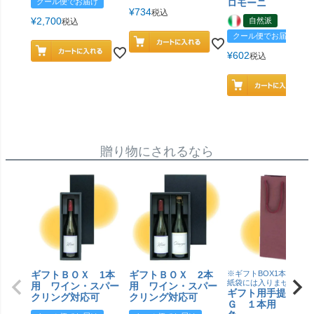
クール便でお届け
ロモーニ
¥
734
税込
¥
2,700
自然派
税込
クール便でお届け
¥
602
税込
贈り物にされるなら
ギフトＢＯＸ 1本
ギフトＢＯＸ 2本
※ギフトBOX1本用はこ
紙袋には入りません
用 ワイン・スパー
用 ワイン・スパー
ギフト用手提げＢ
クリング対応可
クリング対応可
Ｇ １本用 エン