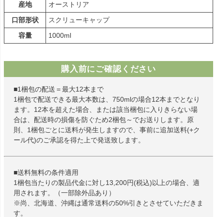
産地
オーストリア
口部形状
スクリューキャップ
容量
1000ml
購入前にご確認ください
■1梱包の配送＝最大12本まで
1梱包で配送できる最大本数は、750mlの場合12本までとなり
ます。12本を超えた場合、または該当梱包に入りきらない場
合は、配送時の損傷を防ぐため2梱包～でお送りします。原
則、1梱包ごとに送料が発生しますので、事前に追加送料(+ク
ール代)のご承認を得た上で発送致します。
■送料無料の条件適用
1梱包当たりの製品代金に対し13,200円(税込)以上の場合、適
用されます。（一部除外品あり）
※尚、北海道、沖縄は通常送料の50%引きとさせていただきま
す。