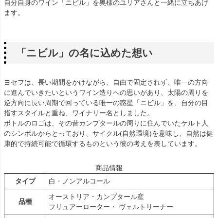
自分自身のワイン「ニビル」を奥様のユリアさんと一緒に立ちあげ
ます。
「ニビル」の名に込めた想い
ヨセフは、長い期間をかけながら、自由で固定されず、唯一の方向
に進んでいきたいというワイン造りへの思いがあり、太陽の周りを
逆方向に長い周期で回っている唯一の惑星「ニビル」を、自分の目
指すスタイルと重ね、ワイナリー名としました。
ボトルのロゴは、その昔カンプタールの周りに住んでいたケルト人
のシンボルからとっており、サイクル(自然環境)を意味し、自然は健
康的で持続可能で循環するものという彼の考えを表しています。
商品情報
タイプ
白・ノンアルコール
オーストリア・カンプタール産
品種
フリュアーローター・ ヴェルトリーナー