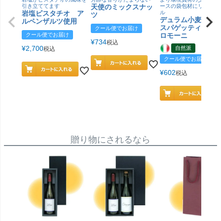
引き立ててます
天使のミックスナッ
ースの袋包材にリニュー
岩塩ピスタチオ ア
ル
ツ
デュラム小麦 有
ルペンザルツ使用
スパゲッティ／ジ
クール便でお届け
クール便でお届け
ロモーニ
¥
734
税込
¥
2,700
自然派
税込
クール便でお届け
¥
602
税込
贈り物にされるなら