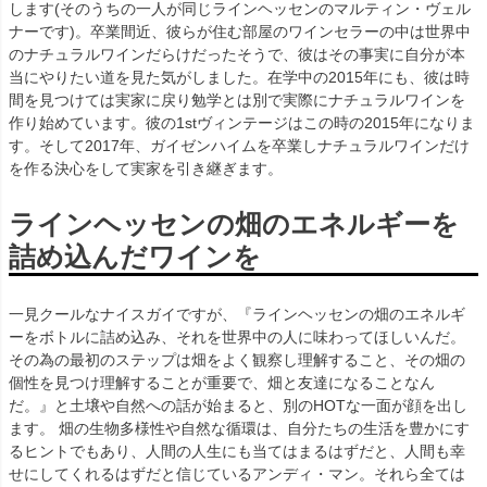
します(そのうちの一人が同じラインヘッセンのマルティン・ヴェル
ナーです)。卒業間近、彼らが住む部屋のワインセラーの中は世界中
のナチュラルワインだらけだったそうで、彼はその事実に自分が本
当にやりたい道を見た気がしました。在学中の2015年にも、彼は時
間を見つけては実家に戻り勉学とは別で実際にナチュラルワインを
作り始めています。彼の1stヴィンテージはこの時の2015年になりま
す。そして2017年、ガイゼンハイムを卒業しナチュラルワインだけ
を作る決心をして実家を引き継ぎます。
ラインヘッセンの畑のエネルギーを
詰め込んだワインを
一見クールなナイスガイですが、『ラインヘッセンの畑のエネルギ
ーをボトルに詰め込み、それを世界中の人に味わってほしいんだ。
その為の最初のステップは畑をよく観察し理解すること、その畑の
個性を見つけ理解することが重要で、畑と友達になることなん
だ。』と土壌や自然への話が始まると、別のHOTな一面が顔を出し
ます。 畑の生物多様性や自然な循環は、自分たちの生活を豊かにす
るヒントでもあり、人間の人生にも当てはまるはずだと、人間も幸
せにしてくれるはずだと信じているアンディ・マン。それら全ては