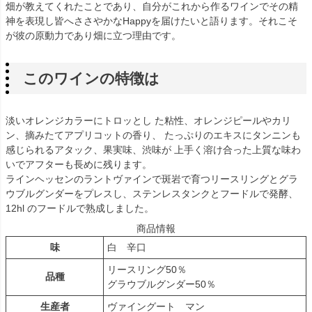
畑が教えてくれたことであり、自分がこれから作るワインでその精
神を表現し皆へささやかなHappyを届けたいと語ります。それこそ
が彼の原動力であり畑に立つ理由です。
このワインの特徴は
淡いオレンジカラーにトロッとし た粘性、オレンジピールやカリ
ン、摘みたてアプリコットの香り、 たっぷりのエキスにタンニンも
感じられるアタック、果実味、渋味が 上手く溶け合った上質な味わ
いでアフターも長めに残ります。
ラインヘッセンのラントヴァインで斑岩で育つリースリングとグラ
ウブルグンダーをプレスし、ステンレスタンクとフードルで発酵、
12hl のフードルで熟成しました。
商品情報
味
白 辛口
リースリング50％
品種
グラウブルグンダー50％
生産者
ヴァイングート マン