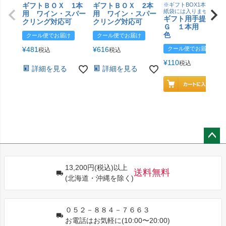
ギフトＢＯＸ 1本
ギフトＢＯＸ 2本
※ギフトBOX1本用はこ
紙袋には入りません
用 ワイン・スパー
用 ワイン・スパー
ギフト用手提げＢ
クリング対応可
クリング対応可
Ｇ １本用 エン
色
クール便でお届け
クール便でお届け
¥
481
¥
616
クール便でお届け
税込
税込
¥
110
税込
詳細を見る
詳細を見る
ペー
ジト
13,200円(税込)以上
ップ
送料無料
(北海道・沖縄を除く)
へ
０５２－８８４－７６６３
お電話はお気軽に(10:00〜20:00)