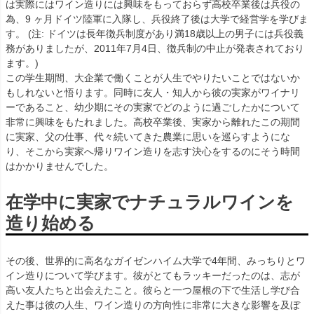
は実際にはワイン造りには興味をもっておらず高校卒業後は兵役の
為、9 ヶ月ドイツ陸軍に入隊し、兵役終了後は大学で経営学を学びま
す。 (注: ドイツは長年徴兵制度があり満18歳以上の男子には兵役義
務がありましたが、2011年7月4日、徴兵制の中止が発表されており
ます。)
この学生期間、大企業で働くことが人生でやりたいことではないか
もしれないと悟ります。同時に友人・知人から彼の実家がワイナリ
ーであること、幼少期にその実家でどのように過ごしたかについて
非常に興味をもたれました。高校卒業後、実家から離れたこの期間
に実家、父の仕事、代々続いてきた農業に思いを巡らすようにな
り、そこから実家へ帰りワイン造りを志す決心をするのにそう時間
はかかりませんでした。
在学中に実家でナチュラルワインを
造り始める
その後、世界的に高名なガイゼンハイム大学で4年間、みっちりとワ
イン造りについて学びます。彼がとてもラッキーだったのは、志が
高い友人たちと出会えたこと。彼らと一つ屋根の下で生活し学び合
えた事は彼の人生、ワイン造りの方向性に非常に大きな影響を及ぼ