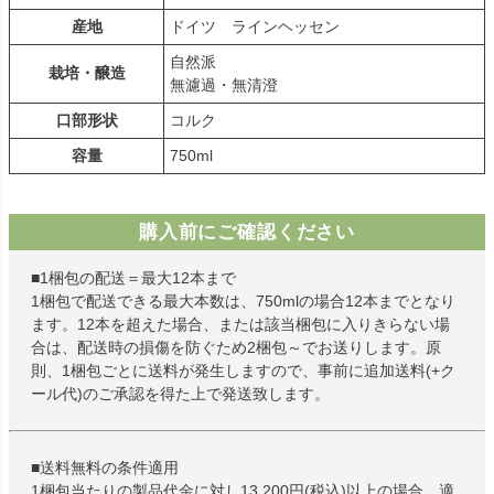
産地
ドイツ ラインヘッセン
自然派
栽培・醸造
無濾過・無清澄
口部形状
コルク
容量
750ml
購入前にご確認ください
■1梱包の配送＝最大12本まで
1梱包で配送できる最大本数は、750mlの場合12本までとなり
ます。12本を超えた場合、または該当梱包に入りきらない場
合は、配送時の損傷を防ぐため2梱包～でお送りします。原
則、1梱包ごとに送料が発生しますので、事前に追加送料(+ク
ール代)のご承認を得た上で発送致します。
■送料無料の条件適用
1梱包当たりの製品代金に対し13,200円(税込)以上の場合、適