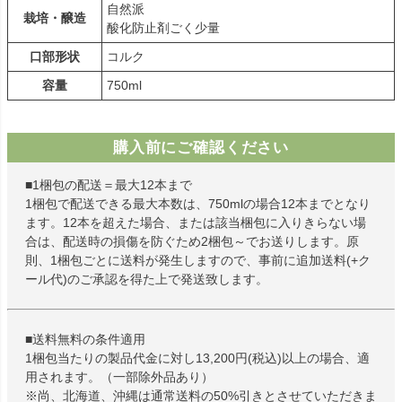
自然派
栽培・醸造
酸化防止剤ごく少量
口部形状
コルク
容量
750ml
購入前にご確認ください
■1梱包の配送＝最大12本まで
1梱包で配送できる最大本数は、750mlの場合12本までとなり
ます。12本を超えた場合、または該当梱包に入りきらない場
合は、配送時の損傷を防ぐため2梱包～でお送りします。原
則、1梱包ごとに送料が発生しますので、事前に追加送料(+ク
ール代)のご承認を得た上で発送致します。
■送料無料の条件適用
1梱包当たりの製品代金に対し13,200円(税込)以上の場合、適
用されます。（一部除外品あり）
※尚、北海道、沖縄は通常送料の50%引きとさせていただきま