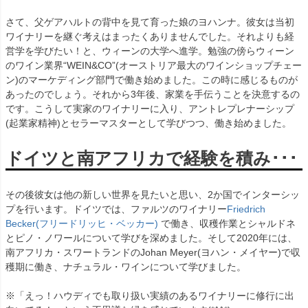
さて、父ゲアハルトの背中を見て育った娘のヨハンナ。彼女は当初
ワイナリーを継ぐ考えはまったくありませんでした。それよりも経
営学を学びたい！と、ウィーンの大学へ進学。勉強の傍らウィーン
のワイン業界“WEIN&CO”(オーストリア最大のワインショップチェー
ン)のマーケディング部門で働き始めました。この時に感じるものが
あったのでしょう。それから3年後、家業を手伝うことを決意するの
です。こうして実家のワイナリーに入り、アントレプレナーシップ
(起業家精神)とセラーマスターとして学びつつ、働き始めました。
ドイツと南アフリカで経験を積み･･･
その後彼女は他の新しい世界を見たいと思い、2か国でインターシッ
プを行います。ドイツでは、ファルツのワイナリー
Friedrich
Becker(フリードリッヒ・ベッカー)
で働き、収穫作業とシャルドネ
とピノ・ノワールについて学びを深めました。そして2020年には、
南アフリカ・スワートランドのJohan Meyer(ヨハン・メイヤー)で収
穫期に働き、ナチュラル・ワインについて学びました。
※「えっ！ハウディでも取り扱い実績のあるワイナリーに修行に出