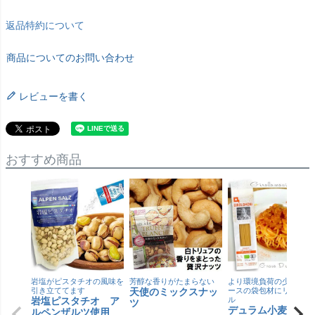
返品特約について
商品についてのお問い合わせ
レビューを書く
おすすめ商品
岩塩がピスタチオの風味を
芳醇な香りがたまらない
より環境負荷の少ない紙
引き立ててます
天使のミックスナッ
ースの袋包材にリニュー
岩塩ピスタチオ ア
ル
ツ
デュラム小麦 有
ルペンザルツ使用