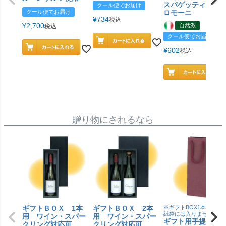
スパゲッティ／ジ
クール便でお届け
クール便でお届け
ロモーニ
¥
734
税込
¥
2,700
自然派
税込
クール便でお届け
¥
602
税込
贈り物にされるなら
ギフトＢＯＸ 1本
ギフトＢＯＸ 2本
※ギフトBOX1本用はこ
紙袋には入りません
用 ワイン・スパー
用 ワイン・スパー
ギフト用手提げＢ
クリング対応可
クリング対応可