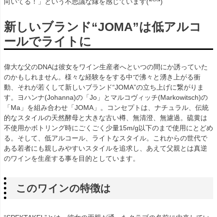
向いてる！」という不思議な縁を感じています(*^^*)
新しいブランド“JOMA”は低アルコ
ールでライトに
偉大な父のDNAは彼女をワイン生産者へといつの間にか誘っていた
のかもしれません。様々な経験ををする中で沸々と湧き上がる衝
動、それが若くして新しいブランド“JOMA”の立ち上げに繋がりま
す。ヨハンナ(Johanna)の「Jo」とマルコヴィッチ(Markowitsch)の
「Ma」を組み合わせ「JOMA」。コンセプトは、ナチュラル、伝統
的なスタイルの天然酵母と大きな古い樽、無清澄、無濾過。硫黄は
不使用かボトリング時にごくごく少量15m/g以下のまで使用にとどめ
る。そして、低アルコール、ライトなスタイル。これからの世代で
ある若者にも親しみやすいスタイルを追求し、あえて父親とは真逆
のワインを生産する事を目的としています。
このワインの特徴は