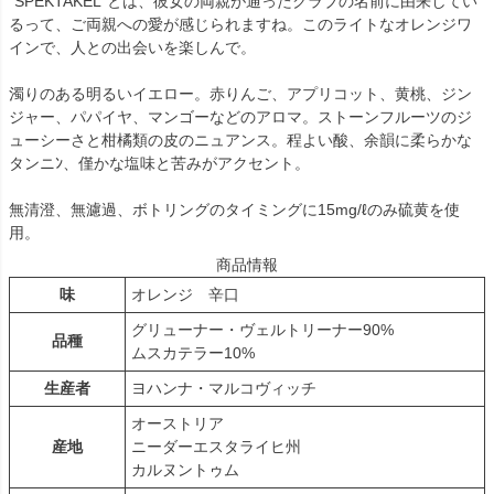
“SPEKTAKEL”とは、彼女の両親が通ったクラブの名前に由来してい
るって、ご両親への愛が感じられますね。このライトなオレンジワ
インで、人との出会いを楽しんで。
濁りのある明るいイエロー。赤りんご、アプリコット、黄桃、ジン
ジャー、パパイヤ、マンゴーなどのアロマ。ストーンフルーツのジ
ューシーさと柑橘類の皮のニュアンス。程よい酸、余韻に柔らかな
タンニﾝ、僅かな塩味と苦みがアクセント。
無清澄、無濾過、ボトリングのタイミングに15mg/ℓのみ硫黄を使
用。
商品情報
味
オレンジ 辛口
グリューナー・ヴェルトリーナー90%
品種
ムスカテラー10%
生産者
ヨハンナ・マルコヴィッチ
オーストリア
産地
ニーダーエスタライヒ州
カルヌントゥム