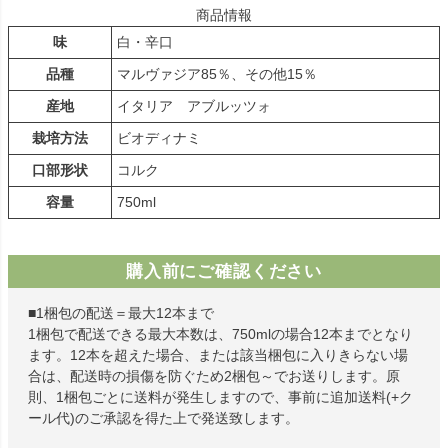
商品情報
味
白・辛口
品種
マルヴァジア85％、その他15％
産地
イタリア アブルッツォ
栽培方法
ビオディナミ
口部形状
コルク
容量
750ml
購入前にご確認ください
■1梱包の配送＝最大12本まで
1梱包で配送できる最大本数は、750mlの場合12本までとなり
ます。12本を超えた場合、または該当梱包に入りきらない場
合は、配送時の損傷を防ぐため2梱包～でお送りします。原
則、1梱包ごとに送料が発生しますので、事前に追加送料(+ク
ール代)のご承認を得た上で発送致します。