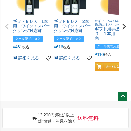
ギフトＢＯＸ 1本
ギフトＢＯＸ 2本
※ギフトBOX1本用はこ
紙袋には入りません
用 ワイン・スパー
用 ワイン・スパー
ギフト用手提げＢ
クリング対応可
クリング対応可
Ｇ １本用 エン
色
クール便でお届け
クール便でお届け
¥
481
¥
616
クール便でお届け
税込
税込
¥
110
税込
詳細を見る
詳細を見る
ペー
ジト
13,200円(税込)以上
ップ
送料無料
(北海道・沖縄を除く)
へ