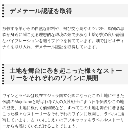
デメテール認証を取得
放牧する羊からの自然な肥料や、飛び交う鳥やミツバチ、動物の息
吹が身近に聞こえる理想的な環境の畑で肥沃な土壌が質の良い静謐
なバイブレーションを纏うブドウを育てています。畑ではビオディ
ナミを取り入れ、デメテール認証を取得しています。
土地を舞台に巻き起こった様々なストー
リーをそれぞれのワインに展開
ワインとラベルは現在マジェラ国立公園になったこの土地に生きた
伝説のMajellaneと呼ばれる7人の女性戦士にまつわる伝説やこの地
の歴史、土地に根付く価値観など、すべてこの土地を舞台に巻き起
こった様々なストーリーをそれぞれのワインに展開し、ラベルに描
写しています。古（いにしえ）のアブルッツォをラベルやストーリ
ーからも感じていただけることでしょう。