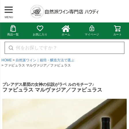
MENU
商品一覧
お気に入り
ホーム
マイページ
カート
HOME
自然派ワイン｜栽培・醸造方法で選ぶ
ファビュラス マルヴァジア／ファビュラス
プレアデス星団の女神の伝説がラベ ルのモチーフ♪
ファビュラス マルヴァジア／ファビュラス