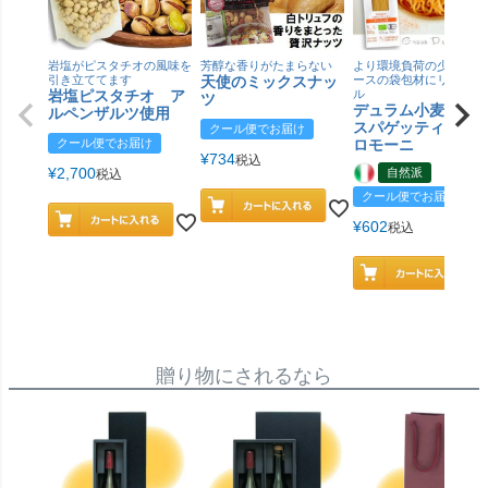
岩塩がピスタチオの風味を
芳醇な香りがたまらない
より環境負荷の少ない紙
引き立ててます
天使のミックスナッ
ースの袋包材にリニュー
岩塩ピスタチオ ア
ル
ツ
デュラム小麦 有
ルペンザルツ使用
スパゲッティ／ジ
クール便でお届け
クール便でお届け
ロモーニ
¥
734
税込
¥
2,700
自然派
税込
クール便でお届け
¥
602
税込
贈り物にされるなら