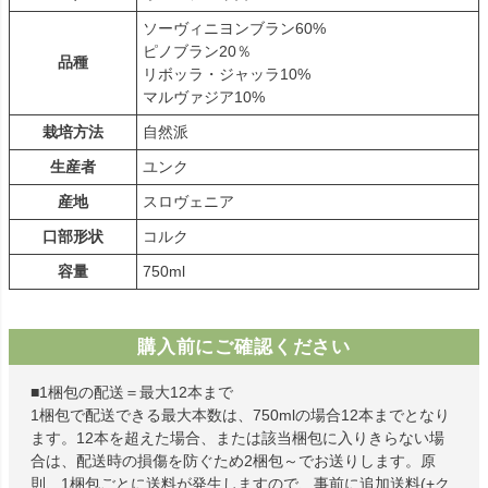
ソーヴィニヨンブラン60%
ピノブラン20％
品種
リボッラ・ジャッラ10%
マルヴァジア10%
栽培方法
自然派
生産者
ユンク
産地
スロヴェニア
口部形状
コルク
容量
750ml
購入前にご確認ください
■1梱包の配送＝最大12本まで
1梱包で配送できる最大本数は、750mlの場合12本までとなり
ます。12本を超えた場合、または該当梱包に入りきらない場
合は、配送時の損傷を防ぐため2梱包～でお送りします。原
則、1梱包ごとに送料が発生しますので、事前に追加送料(+ク