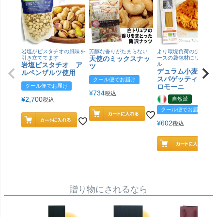
岩塩がピスタチオの風味を
芳醇な香りがたまらない
より環境負荷の少ない紙
引き立ててます
天使のミックスナッ
ースの袋包材にリニュー
岩塩ピスタチオ ア
ル
ツ
デュラム小麦 有
ルペンザルツ使用
スパゲッティ／ジ
クール便でお届け
クール便でお届け
ロモーニ
¥
734
税込
¥
2,700
自然派
税込
クール便でお届け
¥
602
税込
贈り物にされるなら