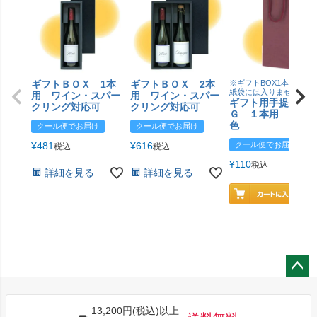
ギフトＢＯＸ 1本
ギフトＢＯＸ 2本
※ギフトBOX1本用はこ
紙袋には入りません
用 ワイン・スパー
用 ワイン・スパー
ギフト用手提げＢ
クリング対応可
クリング対応可
Ｇ １本用 エン
色
クール便でお届け
クール便でお届け
¥
481
¥
616
クール便でお届け
税込
税込
¥
110
税込
詳細を見る
詳細を見る
ペー
ジト
13,200円(税込)以上
ップ