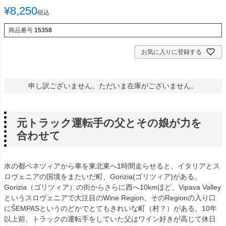
¥
8,250
税込
商品番号
15358
お気に入りに登録する
申し訳ございません。ただいま在庫がございません。
元トラック運転手の父とその娘が力を
合わせて
水の都ベネツィアから車を東北東へ1時間走らせると、イタリアとス
ロヴェニアの国境をまたいだ町、Gorizia(ゴリツィア)がある。
Gorizia（ゴリツィア）の街からさらに西へ10kmほど、Vipava Valley
というスロヴェニアで大注目のWine Region、そのRegionの入り口
にŠEMPASというのどかでとてもきれいな町（村？）がある。10年
以上前、トラックの運転手をしていた父はワイン好きが高じて休日