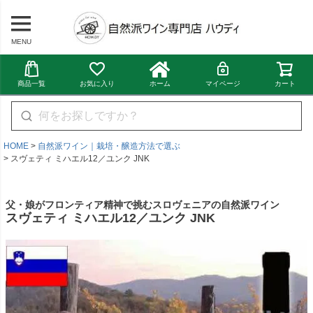
MENU
商品一覧
お気に入り
ホーム
マイページ
カート
HOME
自然派ワイン｜栽培・醸造方法で選ぶ
スヴェティ ミハエル12／ユンク JNK
父・娘がフロンティア精神で挑むスロヴェニアの自然派ワイン
スヴェティ ミハエル12／ユンク JNK