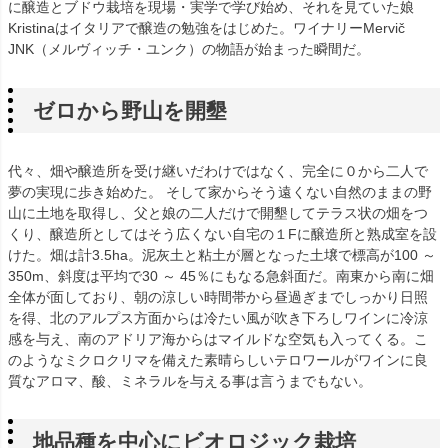
に醸造とブドウ栽培を現場・実学で学び始め、それを見ていた娘
Kristinaはイタリアで醸造の勉強をはじめた。ワイナリーMervič
JNK（メルヴィッチ・ユンク）の物語が始まった瞬間だ。
ゼロから野山を開墾
代々、畑や醸造所を受け継いだわけではなく、完全に０から二人で
夢の実現に歩き始めた。 そして家からそう遠くない自然のままの野
山に土地を取得し、父と娘の二人だけで開墾してテラス状の畑をつ
くり、醸造所としてはそう広くない自宅の１Fに醸造所と熟成室を設
けた。畑は計3.5ha。泥灰土と粘土が層となった土壌で標高が100 ～
350m、斜度は平均で30 ～ 45％にもなる急斜面だ。南東から南に畑
全体が面しており、朝の涼しい時間帯から昼過ぎまでしっかり日照
を得、北のアルプス方面からは冷たい風が吹き下ろしワインに冷涼
感を与え、南のアドリア海からはマイルドな空気も入ってくる。こ
のようなミクロクリマを備えた素晴らしいテロワールがワインに良
質なアロマ、酸、ミネラルを与える事は言うまでもない。
地品種を中心にビオロジック栽培