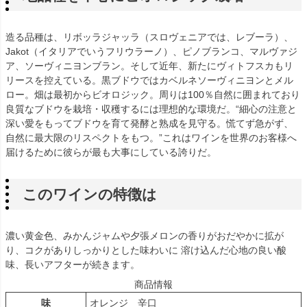
造る品種は、リボッラジャッラ（スロヴェニアでは、レブーラ）、
Jakot（イタリアでいうフリウラーノ）、ピノブランコ、マルヴァジ
ア、ソーヴィニヨンブラン。そして近年、新たにヴィトフスカもリ
リースを控えている。黒ブドウではカベルネソーヴィニヨンとメル
ロー。畑は最初からビオロジック。周りは100％自然に囲まれており
良質なブドウを栽培・収穫するには理想的な環境だ。“細心の注意と
深い愛をもってブドウを育て発酵と熟成を見守る。慌てず急がず、
自然に最大限のリスペクトをもつ。”これはワインを世界のお客様へ
届けるために彼らが最も大事にしている誇りだ。
このワインの特徴は
濃い黄金色、みかんジャムや夕張メロンの香りがおだやかに拡が
り、コクがありしっかりとした味わいに 溶け込んだ心地の良い酸
味、長いアフターが続きます。
商品情報
味
オレンジ 辛口