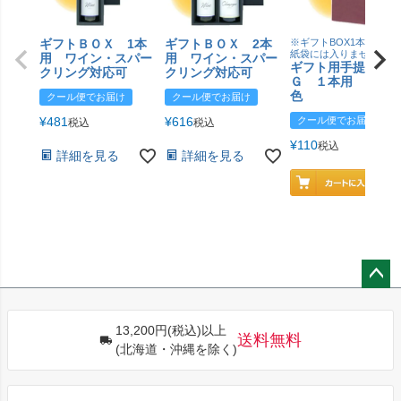
ギフトＢＯＸ 1本
ギフトＢＯＸ 2本
※ギフトBOX1本用はこ
紙袋には入りません
用 ワイン・スパー
用 ワイン・スパー
ギフト用手提げＢ
クリング対応可
クリング対応可
Ｇ １本用 エン
色
クール便でお届け
クール便でお届け
¥
481
¥
616
クール便でお届け
税込
税込
¥
110
税込
詳細を見る
詳細を見る
ペー
ジト
13,200円(税込)以上
ップ
送料無料
(北海道・沖縄を除く)
へ