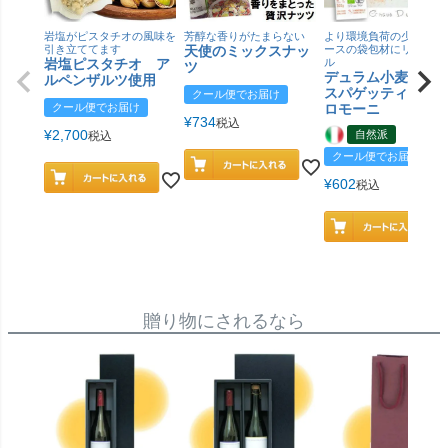
岩塩がピスタチオの風味を
芳醇な香りがたまらない
より環境負荷の少ない紙
引き立ててます
天使のミックスナッ
ースの袋包材にリニュー
岩塩ピスタチオ ア
ル
ツ
デュラム小麦 有
ルペンザルツ使用
スパゲッティ／ジ
クール便でお届け
クール便でお届け
ロモーニ
¥
734
税込
¥
2,700
自然派
税込
クール便でお届け
¥
602
税込
贈り物にされるなら