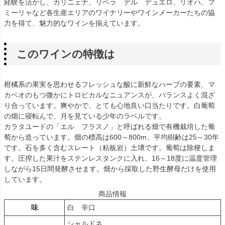
経験を活かし、カリニェナ、リベラ デル デュエロ、リオハ、フ
ミーリャなど各生産エリアのワイナリーやワインメーカーたちの協
力を得て、魅力的なワインを揃えています。
このワインの特徴は
柑橘系の果実を思わせるフレッシュな酸に新鮮なハーブの要素、マ
カベオのもつ微かにトロピカルなニュアンスが、バランスよく混ざ
り合っています。爽やかで、とても心地良い口当たりです。白葡萄
の畑に寝転んで、月を見ている少年のラベルです。
カラタユードの「エル フラスノ」と呼ばれる畑で有機栽培した葡
萄から造っています。畑の標高は600～800m、平均樹齢は25～30年
です。石を多く含むスレート（粘板岩）土壌です。葡萄は除梗しま
す。圧搾した果汁をステンレスタンクに入れ、16～18度に温度管理
しながら15日間発酵させます。畑から採取した野生酵母だけを使用
しています。
商品情報
味
白 辛口
シャルドネ