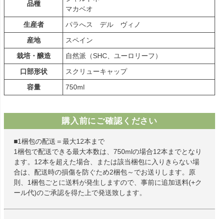
品種
マカベオ
生産者
パラへス デル ヴィノ
産地
スペイン
栽培・醸造
自然派（SHC、ユーロリーフ）
口部形状
スクリューキャップ
容量
750ml
購入前にご確認ください
■1梱包の配送＝最大12本まで
1梱包で配送できる最大本数は、750mlの場合12本までとなり
ます。12本を超えた場合、または該当梱包に入りきらない場
合は、配送時の損傷を防ぐため2梱包～でお送りします。原
則、1梱包ごとに送料が発生しますので、事前に追加送料(+ク
ール代)のご承認を得た上で発送致します。