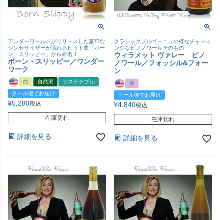
アンダーワールドがリリースした豪華な
クラシックブルゴーニュの様なチャーミ
シンセサイザーが流れるヒット曲「ボー
ングなピノノワールそのもの
ン・スリッピー」から命名！
ウィラメット ヴァレー ピノ
ボーン・スリッピー／ワンダー
ノワール／フォッシル&フォー
ワーク
ン
白
自然派
サステナブル
赤
クール便でお届け
クール便でお届け
¥
5,280
税込
¥
4,840
税込
在庫切れ
在庫切れ
詳細を見る
詳細を見る