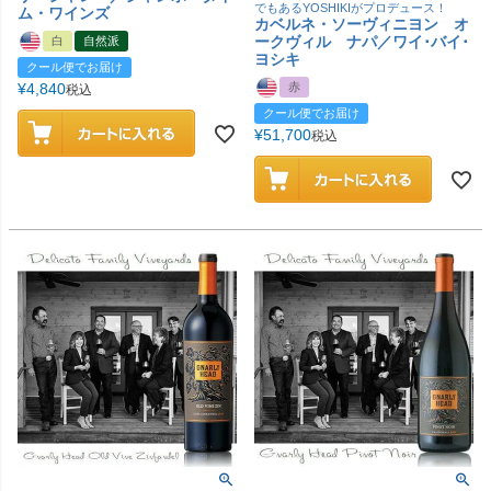
でもあるYOSHIKIがプロデュース！
ム・ワインズ
カベルネ・ソーヴィニヨン オ
ークヴィル ナパ／ワイ･バイ･
白
自然派
ヨシキ
クール便でお届け
¥
4,840
赤
税込
クール便でお届け
¥
51,700
税込