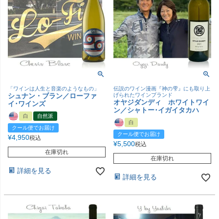
「ワインは人生と音楽のようなもの」
伝説のワイン漫画『神の雫』にも取り上
シュナン・ブラン／ローファ
げられたワインブランド
オヤジダンディ ホワイトワイ
イ･ワインズ
ン／シャトー･イガイタカハ
白
自然派
白
クール便でお届け
クール便でお届け
¥
4,950
税込
¥
5,500
税込
在庫切れ
在庫切れ
詳細を見る
詳細を見る