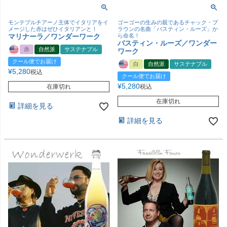
モンテプルチアーノ主体でイタリアをイ
ゴーゴーの生みの親であるチャック・ブ
メージした赤はぜひイタリアンと！
ラウンの名曲「バスティン・ルーズ」か
マリナーラ／ワンダーワーク
ら命名！
バスティン・ルーズ／ワンダー
赤
自然派
サステナブル
ワーク
クール便でお届け
白
自然派
サステナブル
¥
5,280
税込
クール便でお届け
¥
5,280
在庫切れ
税込
在庫切れ
詳細を見る
詳細を見る