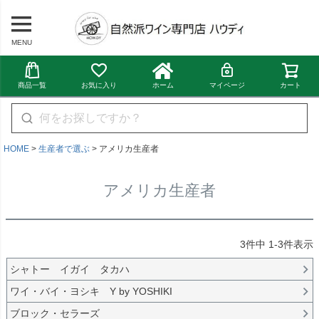
MENU
商品一覧
お気に入り
ホーム
マイページ
カート
HOME
生産者で選ぶ
アメリカ生産者
アメリカ生産者
3
件中
1
-
3
件表示
シャトー イガイ タカハ
ワイ・バイ・ヨシキ Y by YOSHIKI
ブロック・セラーズ