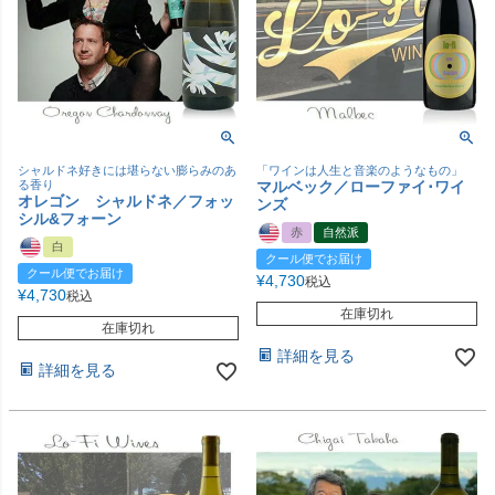
シャルドネ好きには堪らない膨らみのあ
「ワインは人生と音楽のようなもの」
る香り
マルベック／ローファイ･ワイ
オレゴン シャルドネ／フォッ
ンズ
シル&フォーン
赤
自然派
白
クール便でお届け
クール便でお届け
¥
4,730
税込
¥
4,730
税込
在庫切れ
在庫切れ
詳細を見る
詳細を見る