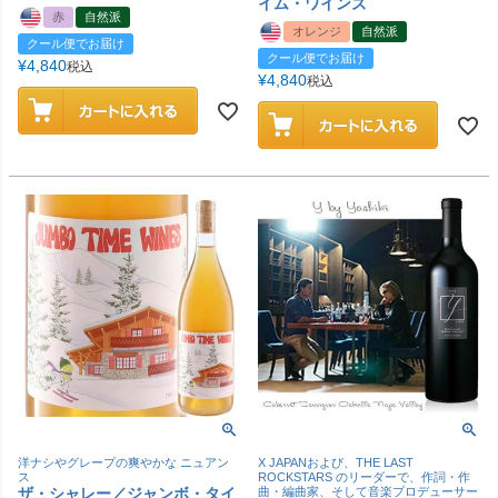
イム・ワインズ
赤
自然派
オレンジ
自然派
クール便でお届け
クール便でお届け
¥
4,840
税込
¥
4,840
税込
洋ナシやグレープの爽やかな ニュアン
X JAPANおよび、THE LAST
ス
ROCKSTARS のリーダーで、作詞・作
ザ・シャレー／ジャンボ・タイ
曲・編曲家、そして音楽プロデューサー