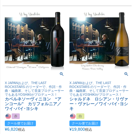
X JAPANおよび、THE LAST
X JAPANおよび、THE LAST
ROCKSTARS のリーダーで、作詞・作
ROCKSTARS のリーダーで、作詞・作
曲・編曲家、そして音楽プロデューサー
曲・編曲家、そして音楽プロデューサー
でもあるYOSHIKIがプロデュース！
でもあるYOSHIKIがプロデュース！
カベルネソーヴィニヨン “ア
シャルドネ ロシアン・リヴァ
ンコール” カリフォルニア／
ー・ヴァレー／ワイ･バイ･ヨシ
ワイ･バイ･ヨシキ
キ
赤
白
クール便でお届け
クール便でお届け
¥
6,820
¥
19,800
税込
税込