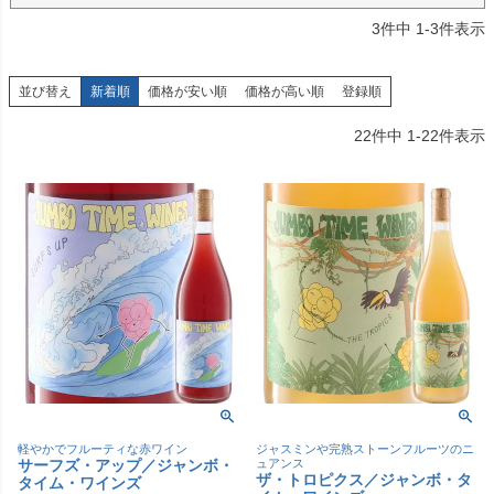
3
件中
1
-
3
件表示
並び替え
新着順
価格が安い順
価格が高い順
登録順
22
件中
1
-
22
件表示
軽やかでフルーティな赤ワイン
ジャスミンや完熟ストーンフルーツのニ
サーフズ・アップ／ジャンボ・
ュアンス
ザ・トロピクス／ジャンボ・タ
タイム・ワインズ