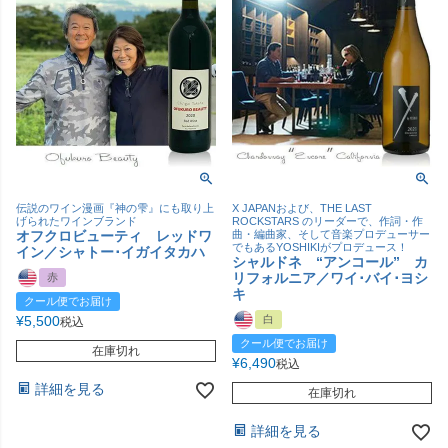
伝説のワイン漫画『神の雫』にも取り上
X JAPANおよび、THE LAST
げられたワインブランド
ROCKSTARS のリーダーで、作詞・作
オフクロビューティ レッドワ
曲・編曲家、そして音楽プロデューサー
でもあるYOSHIKIがプロデュース！
イン／シャトー･イガイタカハ
シャルドネ “アンコール” カ
リフォルニア／ワイ･バイ･ヨシ
赤
キ
クール便でお届け
¥
5,500
白
税込
クール便でお届け
在庫切れ
¥
6,490
税込
詳細を見る
在庫切れ
詳細を見る