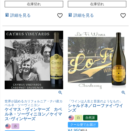
在庫切れ
在庫切れ
詳細を見る
詳細を見る
世界が認めるカリフォルニア・ナパ産カ
「ワインは人生と音楽のようなもの」
ベルネ・ソーヴィニヨン
シャルドネ／ローファイ･ワイ
ケイマス・ヴィンヤーズ カベ
ンズ
ルネ・ソーヴィニヨン／ケイマ
白
自然派
ス･ヴィンヤーズ
クール便でお届け
赤
¥
4,950
税込