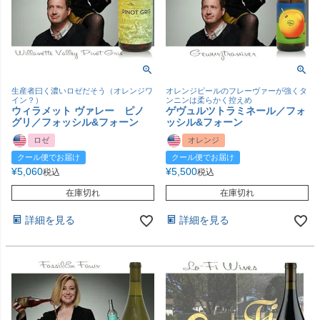
生産者曰く濃いロゼだそう（オレンジワ
オレンジピールのフレーヴァーが強くタ
イン？）
ンニンは柔らかく控えめ
ウィラメット ヴァレー ピノ
ゲヴュルツトラミネール／フォ
グリ／フォッシル&フォーン
ッシル&フォーン
ロゼ
オレンジ
クール便でお届け
クール便でお届け
¥
5,060
¥
5,500
税込
税込
在庫切れ
在庫切れ
詳細を見る
詳細を見る