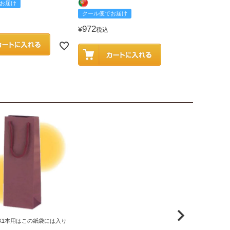
お届け
クール便でお
クール便でお届け
2,585
¥
税込
972
¥
税込
X1本用はこの紙袋には入り