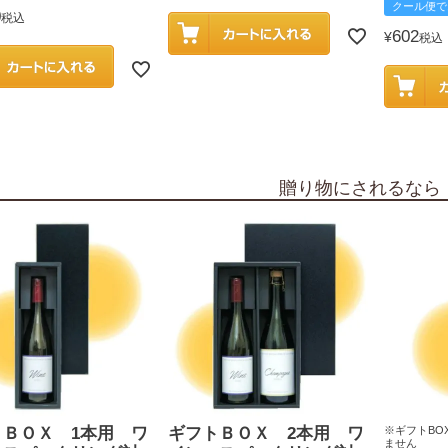
クール便で
0
税込
602
¥
税込
贈り物にされるなら
トＢＯＸ 1本用 ワ
ギフトＢＯＸ 2本用 ワ
※ギフトBO
ません