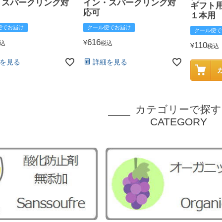
・スパークリング対
イン・スパークリング対
ギフト
応可
１本用
便でお届け
クール便でお届け
クール便で
616
¥
込
税込
110
¥
税込
を見る
詳細を見る
カテゴリーで探す
CATEGORY