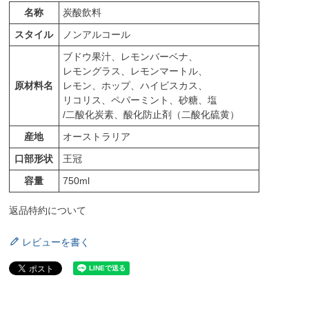
名称
炭酸飲料
スタイル
ノンアルコール
ブドウ果汁、レモンバーベナ、
レモングラス、レモンマートル、
原材料名
レモン、ホップ、ハイビスカス、
リコリス、ペパーミント、砂糖、塩
/二酸化炭素、酸化防止剤（二酸化硫黄）
産地
オーストラリア
口部形状
王冠
容量
750ml
返品特約について
レビューを書く