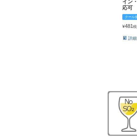
イン
応可
クール
481
¥
税
詳細