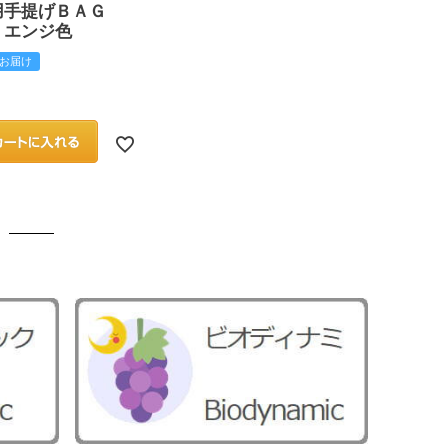
用手提げＢＡＧ
 エンジ色
お届け