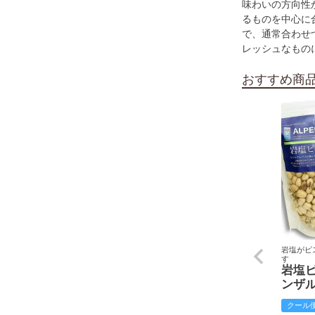
味わいの方向性
るものを中心に
で、通常合わせ
レッシュなもの
おすすめ商
岩塩がピ
す
岩塩
ンザ
クール