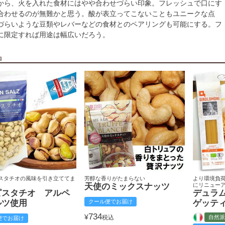
から、火を入れた食材にはやや合わせづらい印象。フレッシュで口にす
合わせるのが無難かと思う。酸が表立ってこないこともユニークな点
づらいような豆類やレバーなどの食材とのペアリングも可能にする。フ
に限定すれば用途は幅広いだろう。
品
スタチオの風味を引き立ててま
芳醇な香りがたまらない
より環境負
天使のミックスナッツ
にリニュー
ピスタチオ アルペ
デュラ
ルツ使用
クール便でお届け
ゲッテ
734
¥
税込
自然派
便でお届け