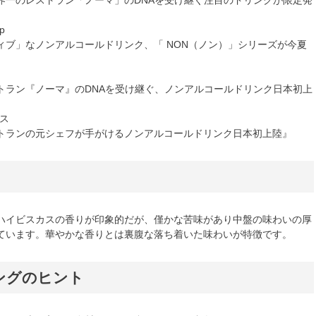
界一のレストラン「ノーマ」のDNAを受け継ぐ注目のドリンクが限定発
p
ィブ」なノンアルコールドリンク、「 NON（ノン）」シリーズが今夏
トラン『ノーマ』のDNAを受け継ぐ、ノンアルコールドリンク日本初上
ース
トランの元シェフが手がけるノンアルコールドリンク日本初上陸』
ハイビスカスの香りが印象的だが、僅かな苦味があり中盤の味わいの厚
ています。華やかな香りとは裏腹な落ち着いた味わいが特徴です。
ングのヒント