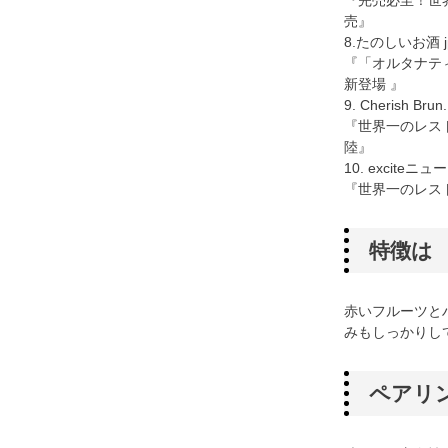
『完売必至！世
売』
8.たのしいお酒 j
『「オルタナテ
新登場 』
9. Cherish Brun.
『世界一のレス
陸』
10. exciteニュ
『世界一のレス
特徴は
赤いフルーツと
みもしっかりし
ペアリ