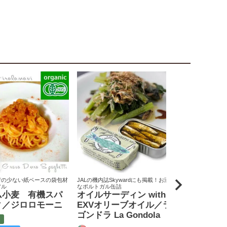
荷の少ない紙ベースの袋包材
JALの機内誌Skywardにも掲載！お洒落
原料米は全て国
アル
なポルトガル缶詰
りん屋
ム小麦 有機スパ
オイルサーディン with
戸田みりん
ィ／ジロロモーニ
EXVオリーブオイル／ラ
富
ゴンドラ La Gondola