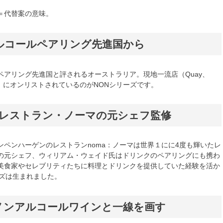
＝代替案の意味。
ルコールペアリング先進国から
ペアリング先進国と評されるオーストラリア。現地一流店（Quay、
mal等）にオンリストされているのがNONシリーズです。
のレストラン・ノーマの元シェフ監修
ンペンハーゲンのレストランnoma：ノーマは世界１にに4度も輝いたレ
の元シェフ、ウィリアム・ウェイド氏はドリンクのペアリングにも携わ
美食家やセレブリティたちに料理とドリンクを提供していた経験を活か
ーズは生まれました。
ノンアルコールワインと一線を画す