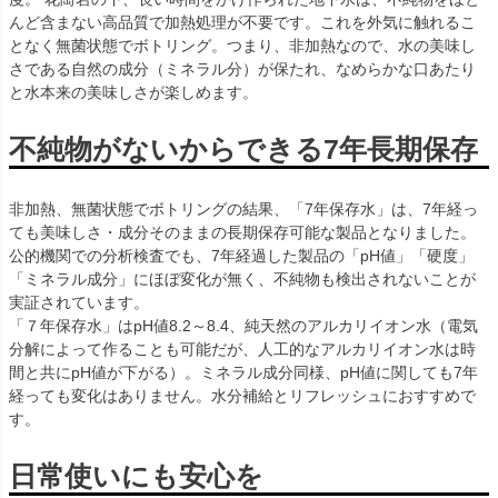
んど含まない高品質で加熱処理が不要です。これを外気に触れるこ
となく無菌状態でボトリング。つまり、非加熱なので、水の美味し
さである自然の成分（ミネラル分）が保たれ、なめらかな口あたり
と水本来の美味しさが楽しめます。
不純物がないからできる7年長期保存
非加熱、無菌状態でボトリングの結果、「7年保存水」は、7年経っ
ても美味しさ・成分そのままの長期保存可能な製品となりました。
公的機関での分析検査でも、7年経過した製品の「pH値」「硬度」
「ミネラル成分」にほぼ変化が無く、不純物も検出されないことが
実証されています。
「７年保存水」はpH値8.2～8.4、純天然のアルカリイオン水（電気
分解によって作ることも可能だが、人工的なアルカリイオン水は時
間と共にpH値が下がる）。ミネラル成分同様、pH値に関しても7年
経っても変化はありません。水分補給とリフレッシュにおすすめで
す。
日常使いにも安心を