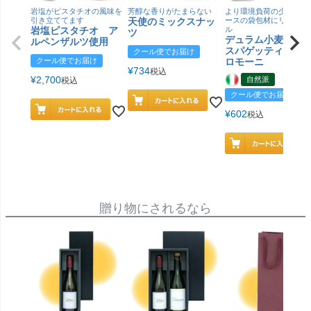
岩塩がピスタチオの風味を
芳醇な香りがたまらない
より環境負荷の少ない紙
引き立ててます
天使のミックスナッ
ースの袋包材にリニュー
岩塩ピスタチオ ア
ル
ツ
デュラム小麦 有
ルペンザルツ使用
スパゲッティ／ジ
クール便でお届け
クール便でお届け
ロモーニ
¥
734
税込
¥
2,700
自然派
税込
クール便でお届け
¥
602
税込
贈り物にされるなら