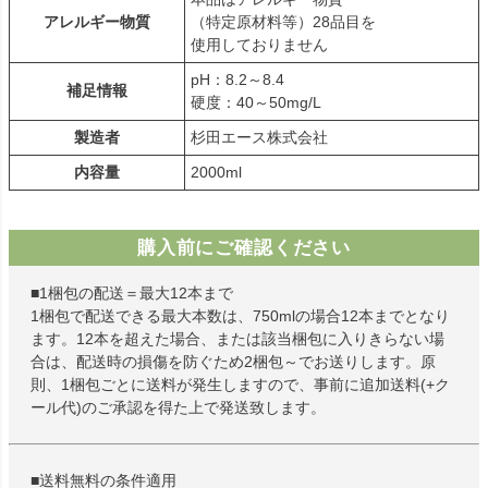
アレルギー物質
（特定原材料等）28品目を
使用しておりません
pH：8.2～8.4
補足情報
硬度：40～50mg/L
製造者
杉田エース株式会社
内容量
2000ml
購入前にご確認ください
■1梱包の配送＝最大12本まで
1梱包で配送できる最大本数は、750mlの場合12本までとなり
ます。12本を超えた場合、または該当梱包に入りきらない場
合は、配送時の損傷を防ぐため2梱包～でお送りします。原
則、1梱包ごとに送料が発生しますので、事前に追加送料(+ク
ール代)のご承認を得た上で発送致します。
■送料無料の条件適用