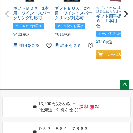
ギフトＢＯＸ 1本
ギフトＢＯＸ 2本
※ギフトBOX1本用はこ
紙袋には入りません
用 ワイン・スパー
用 ワイン・スパー
ギフト用手提げＢ
クリング対応可
クリング対応可
Ｇ １本用 エン
色
クール便でお届け
クール便でお届け
¥
481
¥
616
クール便でお届け
税込
税込
¥
110
税込
詳細を見る
詳細を見る
ペー
ジト
13,200円(税込)以上
ップ
送料無料
(北海道・沖縄を除く)
へ
０５２－８８４－７６６３