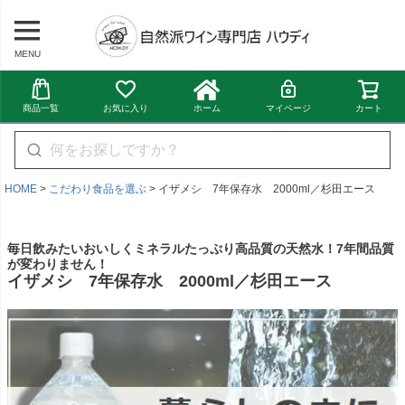
MENU
商品一覧
お気に入り
ホーム
マイページ
カート
HOME
こだわり食品を選ぶ
イザメシ 7年保存水 2000ml／杉田エース
毎日飲みたいおいしくミネラルたっぷり高品質の天然水！7年間品質
が変わりません！
イザメシ 7年保存水 2000ml／杉田エース