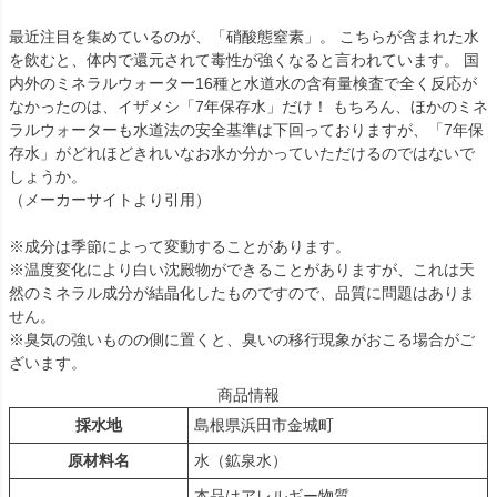
最近注目を集めているのが、「硝酸態窒素」。 こちらが含まれた水
を飲むと、体内で還元されて毒性が強くなると言われています。 国
内外のミネラルウォーター16種と水道水の含有量検査で全く反応が
なかったのは、イザメシ「7年保存水」だけ！ もちろん、ほかのミネ
ラルウォーターも水道法の安全基準は下回っておりますが、「7年保
存水」がどれほどきれいなお水か分かっていただけるのではないで
しょうか。
（メーカーサイトより引用）
※成分は季節によって変動することがあります。
※温度変化により白い沈殿物ができることがありますが、これは天
然のミネラル成分が結晶化したものですので、品質に問題はありま
せん。
※臭気の強いものの側に置くと、臭いの移行現象がおこる場合がご
ざいます。
商品情報
採水地
島根県浜田市金城町
原材料名
水（鉱泉水）
本品はアレルギー物質