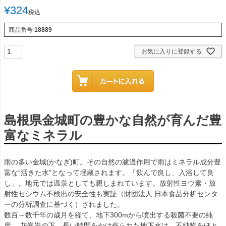
¥
324
税込
商品番号
18889
お気に入りに登録する
島根県金城町の豊かな自然が育んだ豊
富なミネラル
雨の多い金城(かなぎ)町。その自然の濾過作用で雨はミネラル成分豊
富な“活きた水”となって埋蔵されます。「飲んで良し、入浴して良
し」。地元では温泉としても親しまれています。放射性ヨウ素・放
射性セシウム不検出の安全性も実証（財団法人 日本食品分析センタ
ーの分析調査に基づく）されました。
数百～数千年の歳月を経て、地下300mから噴出する殺菌不要の純
度。 花崗岩の下、長い時間をかけ作られた地下水は、不純物をほと