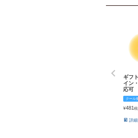
ギフ
イン
応可
クール
481
¥
税
詳細