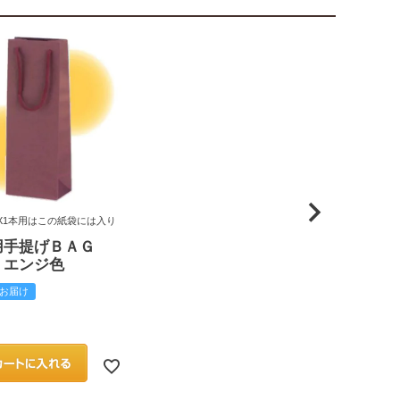
X1本用はこの紙袋には入り
用手提げＢＡＧ
 エンジ色
お届け