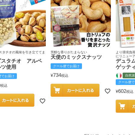
スタチオの風味を引き立ててま
芳醇な香りがたまらない
より環境負
天使のミックスナッツ
にリニュー
ピスタチオ アルペ
デュラ
ルツ使用
クール便でお届け
ゲッテ
734
¥
税込
自然派
便でお届け
クール便で
0
税込
602
¥
税込