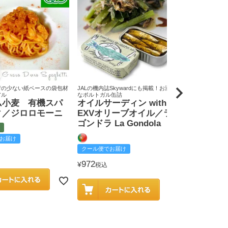
荷の少ない紙ベースの袋包材
JALの機内誌Skywardにも掲載！お洒落
原料米は全て国
アル
なポルトガル缶詰
りん屋
ム小麦 有機スパ
オイルサーディン with
戸田みりん
ィ／ジロロモーニ
EXVオリーブオイル／ラ
富
ゴンドラ La Gondola
お届け
クール便でお
クール便でお届け
2,585
¥
税込
972
¥
税込