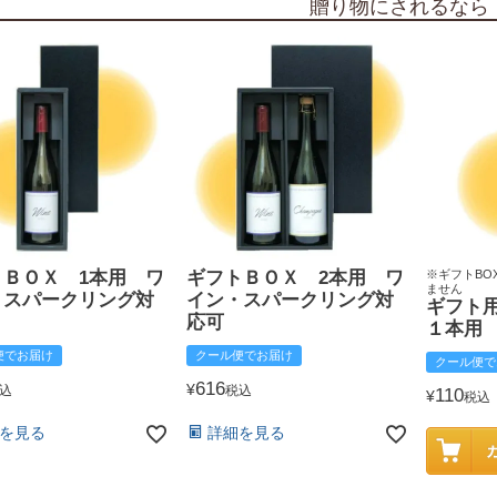
贈り物にされるなら
トＢＯＸ 1本用 ワ
ギフトＢＯＸ 2本用 ワ
※ギフトBO
ません
・スパークリング対
イン・スパークリング対
ギフト
応可
１本用
便でお届け
クール便でお届け
クール便で
616
¥
込
税込
110
¥
税込
を見る
詳細を見る