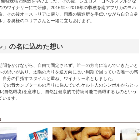
て葡萄栽培と醸造を学びました。その後、シュロス・ゴベルスブルグな
のワイナリーにて研修。2016年～2018年の収穫を南アフリカのヨハ
験。その後オーストリアに戻り、両親の醸造所を手伝いながら自分自身
ル」を奥様のユリアさんと一緒に立ちあげます。
ル」の名に込めた想い
期間をかけながら、自由で固定されず、唯一の方向に進んでいきたいと
への思いがあり、太陽の周りを逆方向に長い周期で回っている唯一の惑
、自分の目指すスタイルと重ね、ワイナリー名としました。
、その昔カンプタールの周りに住んでいたケルト人のシンボルからとっ
ル(自然環境)を意味し、自然は健康的で持続可能で循環するものという
ています。
品