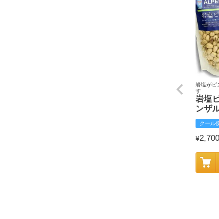
岩塩がピ
す
岩塩
ンザ
クール
2,70
¥