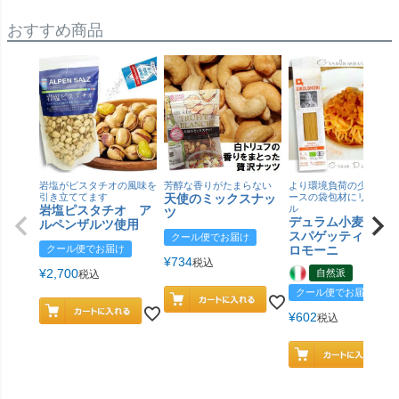
おすすめ商品
岩塩がピスタチオの風味を
芳醇な香りがたまらない
より環境負荷の少ない紙
引き立ててます
天使のミックスナッ
ースの袋包材にリニュー
岩塩ピスタチオ ア
ル
ツ
デュラム小麦 有
ルペンザルツ使用
スパゲッティ／ジ
クール便でお届け
クール便でお届け
ロモーニ
¥
734
税込
¥
2,700
自然派
税込
クール便でお届け
¥
602
税込