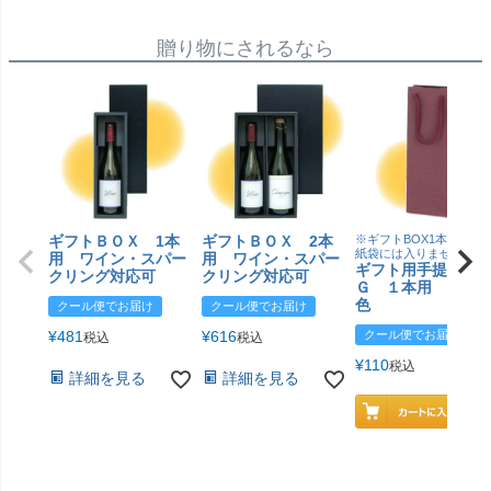
贈り物にされるなら
ギフトＢＯＸ 1本
ギフトＢＯＸ 2本
※ギフトBOX1本用はこ
紙袋には入りません
用 ワイン・スパー
用 ワイン・スパー
ギフト用手提げＢ
クリング対応可
クリング対応可
Ｇ １本用 エン
色
クール便でお届け
クール便でお届け
¥
481
¥
616
クール便でお届け
税込
税込
¥
110
税込
詳細を見る
詳細を見る