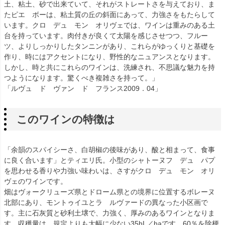
土、粘土、砂で出来ていて、それがストレートさを与えており、ま
たピエ ボーは、粘土質の丘の斜面にあって、力強さをもたらして
います。クロ デュ モン オリヴェでは、ワインは重みのある土
台を持っています。肉付きが良くて太陽を感じさせつつ、フルー
ツ、よりしっかりしたタンニンがあり、これらがゆっくりと基礎を
作り、時にはアクセントになり、野性的なニュアンスとなります。
しかし、時と共にこれらのワインは、洗練され、不思議な魅力を持
つようになります。驚くべき複雑さを持って。」
「ルヴュ ド ヴァン ド フランス2009．04」
このワインの特徴は
「余韻のスパイシーさ、白胡椒の後味があり、酸と相まって、食事
に良く合います」とティエリ氏。小型のシャトーヌフ デュ パプ
を思わせる香りや力強い味わいは、さすがクロ デュ モン オリ
ヴェのワインです。
畑はヴォークリューズ県とドローム県との境界に位置するボレーヌ
北部にあり、モントゥイユとラ ルヴァードの異なった小区画で
す。主に石灰質と砂利土壌で、力強く、厚みのあるワインとなりま
す。収穫量は、規定よりも大幅に少ない35hL／haです。60％を除梗