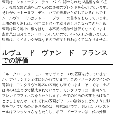
葡萄は、シャトーヌフ デュ パプに認められた13品種を全て植
え、複雑な集約感を出すために多種のブレンドを心がけています。
それがシャトーヌフ デュ パプの典型だと信じているからです。
ムールヴェードルはシャトー プラドーの苗木をもらっています。
土壌の掘り返しは、何年にも渡って繰り返しおこなってきたため、
葡萄は深く地中に根をはり、水不足の危険性は低くなっています。
農作業は自分でコントロールしたいので、4～5人しか雇いません。
収穫は、タイミングが異なるので何度も行わなくてはなりません。
ルヴュ ド ヴァン ド フランス
での評価
「ル クロ デュ モン オリヴェは、30の区画を持っています
が、アペラシオン全体に分かれています。このドメーヌのワインの
背骨は、モンタリヴェ地区の区画から来ています。そこでは、土壌
は海の粘土と砂で構成されています。モンタリヴォは、南向きで、
ブレンドでフィネスをもたらします。全ての区画の名前をあげるこ
とはしませんが、それぞれの区画がワインの複雑さにどのように影
響を与えているのかを見るのは、興味深いです。例えば、パレスト
ールはフレッシュさをもたらし、ボワ ドーファンは古代の沖積