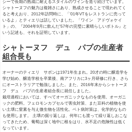
シーで長期の熟成に耐えるスタイルのワインを造り続けています。
シャトーヌフの魅力は複雑さにあり、熟成させることで現われてく
ると考えおり、2012年訪問時に、「’01年VTをレストランに売って
いるよ」とティエリは話していました。「ワイン アドヴォケイ
ト」の、『2004年9月に飲んだ’57年の完璧に素晴らしいボトル』と
いう記述も、それを証明しています。
シャトーヌフ デュ パプの生産者
組合長も
オーナーのティエリ サボンは1971年生まれ。20才の時に醸造学を
学び始め、醸造学校を卒業後、南アフリカに3ヶ月研修に行き、さら
にオーストラリアで勉強しました。また、2016年末からシャトーヌ
フ デュ パプの生産者組合長に就任しました。
栽培過程においては、すべてオーガニックなものを使用。オーガニ
ックの肥料。フェロモンカプセルで害虫対策、また豆科の植物を使
い土壌に窒素を与え微生物を活性化。ベト病対策は、化学的なもの
も使用します。 土壌の掘り返しは、何年にも渡って繰り返しおこな
ってきたため、葡萄は深く地中に根をはり、水不足の危険性は低く
なっています。