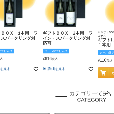
トＢＯＸ 1本用 ワ
ギフトＢＯＸ 2本用 ワ
※ギフトBO
ません
・スパークリング対
イン・スパークリング対
ギフト
応可
１本用
便でお届け
クール便でお届け
クール便で
616
¥
込
税込
110
¥
税込
を見る
詳細を見る
カテゴリーで探す
CATEGORY