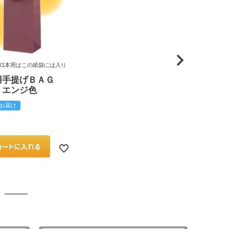
X1本用はこの紙袋には入り
用手提げＢＡＧ
 エンジ色
お届け