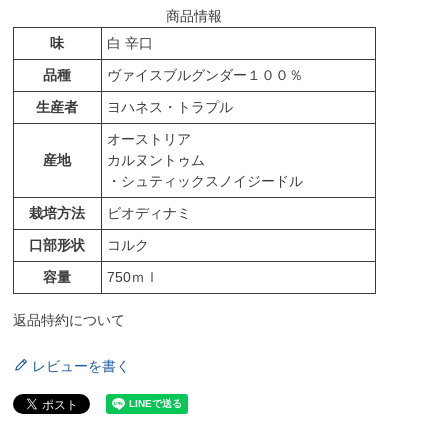
商品情報
味
白 辛口
品種
ヴァイスブルグンダー１００％
生産者
ヨハネス・トラプル
オーストリア
産地
カルヌントゥム
・シュティックスノイジードル
栽培方法
ビオディナミ
口部形状
コルク
容量
750ｍｌ
返品特約について
レビューを書く