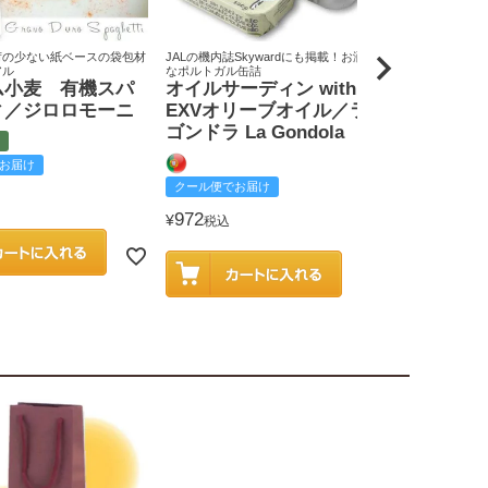
荷の少ない紙ベースの袋包材
JALの機内誌Skywardにも掲載！お洒落
原料米は全て国
アル
なポルトガル缶詰
りん屋
ム小麦 有機スパ
オイルサーディン with
戸田みりん
ィ／ジロロモーニ
EXVオリーブオイル／ラ
富
ゴンドラ La Gondola
お届け
クール便でお
クール便でお届け
2,585
¥
税込
972
¥
税込