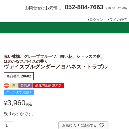
052-884-7663
お問合せはお気軽に
（10:00〜20:00)
ログイン
ワイン通信
赤い林檎、グレープフルーツ、白い花、シトラスの皮、
ほのかなスパイスの香り
ヴァイスブルグンダー／ヨハネス・トラプル
商品番号
20602
白
自然派
酸化防止剤 無添加
クール便でお届け
3,960
¥
税込
残りわずかです。
お気に入りに登録する