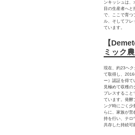
ンキッシュは、
目の生産者へと
で、ここで育つ
ル、そしてフレ
ています。
【Dem
ミック農
現在、約23ヘ
て取得し、201
ー）認証を得て
見極めて収穫の
プレスすること
ています。発酵
ング時にごく少
らに、家族が営
持を行い、テロ
共存した持続可