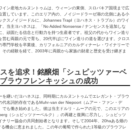
ワイン産地カルヌントゥムは、ウィーンの東側、スロバキア国境まで広
位置しています。このエリア内の、ノイジードラーゼ湖の北側にある小
クスノイジードルに、Johannes Trapl（ヨハネス・トラプル）のワイ
当主ヨハネスは、「No Added Nonsense / ナンセンスを追加しな
に、頑固たる信念と行動力を持つ生産者です。祖父の代からワイン造り
を営む両親の元で育ち、20代半ばにワイン造りの道を選びます。クロス
の専門学校を卒業後、カリフォルニアのカルディナーレ・ワイナリーで
、その経験を経て、2003年に両親から家族の財産と歴史を受け継ぎま
スを追求！銘醸畑「シュピッツァーベ
ブラウフレンキッシュの成功
ーを継いだヨハネスは、同時期にカルヌントゥムでエレガント・ブラウ
名詞的存在であるMuhr-van der Niepoort（ムアー・ファン・デ
）でも働き始めました。彼は当主ドルリ・ムーアの元で、このエリアの
zerberg（シュピッツァーベルク）」の再建と復興に尽力し、シュピッツ
ナリー協会の共同創始者となります。そして2004年、20haある畑の
有する機会に恵まれました。この年の葡萄で作られた1等級のブラウフレ