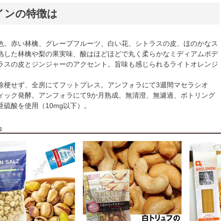
インの特徴は
色。赤い林檎、グレープフルーツ、白い花、シトラスの皮、ほのかなス
熟した林檎や梨の果実味、酸はほどほどで丸く柔らかなミディアムボデ
ラスの皮とジンジャーのアクセント。旨味も感じられるライトオレンジ
除梗せず、全房にてフットプレス。アンフォラにて3週間マセラシオ
ィック発酵。アンフォラにて9か月熟成。無清澄、無濾過、ボトリング
亜硫酸を使用（10mg以下）。
品