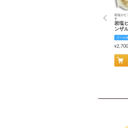
岩塩がピ
す
岩塩
ンザ
クール
2,70
¥