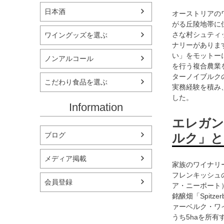
日本酒
オーストリアの
がる丘陵地帯に
さな村シュティッ
ワイングッズを選ぶ
ナリーがあります。
い」をモットー
ノンアルコール
を行う複合農業
ターノイブルク
こだわり食品を選ぶ
実務経験を積み
した。
Information
エレガン
ルク」と
ブログ
メディア掲載
家族のワイナリ
フレンキッシュの代
会員登録
ア・ニーポート
銘醸畑「Spit
ァーベルク・ワイ
うち5haを所