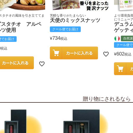
スタチオの風味を引き立ててま
芳醇な香りがたまらない
より環境負
天使のミックスナッツ
にリニュー
ピスタチオ アルペ
デュラ
ルツ使用
クール便でお届け
ゲッテ
734
¥
税込
自然派
便でお届け
クール便で
0
税込
602
¥
税込
贈り物にされるなら