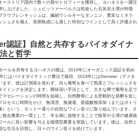
オーストリア国内で数々の賞やトロフィーを獲得し、ヨハネスを一躍注
押し上げました。シュピッツァーベルクは乾燥した石灰岩土壌が特徴
ブラウフレンキッシュは、繊細でシルキーなタンニン、豊富なミネラ
ッシュさを備え、長期熟成にも適した特別なワインとして高く評価され
eter認証】自然と共存するバイオダイナ
法と哲学
クタールを所有するヨハネスの畑は、2010年にオーガニック認証を初め
6年にはバイオダイナミック農法で栽培、2019年にはDemeter（デメタ
います。彼は計測器を使わず、自ら葡萄を食べて熟度とフレッシュさを
タイミングを決定します。興味深い手法として、大きな樽で葡萄を足で
でマセレーションの時間を短縮し、自然酵母による受動的な発酵を促し
プロセスに時間をかけ、無清澄、無濾過、亜硫酸無添加（またはボトリ
量）という、モットー通りの自然なワイン造りに取り組んでいます。さ
む複合農業の一環として、羊を畑に放牧することで除草や土壌の健康維
ワールに良い影響を与える循環型農業を実践しています。彼は、自然と
能な生活を目指し、日々のワイン造りを続けています。