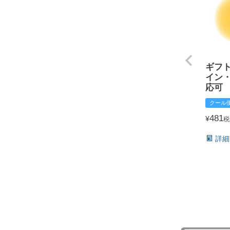
ギフ
イン
応可
クール
481
¥
税
詳細