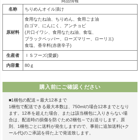
商品情報
名称
ちりめんオイル漬け
食用なたね油、ちりめん、食用ごま油
白ゴマ、にんにく、アンチョビ
原材料
(片口イワシ、食用なたね油、食塩、
ブラックペッパー、ローズマリー、ローリエ)
食塩、香辛料(赤唐辛子)
生産者
ＩＳフーズ(愛媛)
内容量
80ｇ
購入前にご確認ください
■1梱包の配送＝最大12本まで
1梱包で配送できる最大本数は、750mlの場合12本までとなり
ます。12本を超えた場合、または該当梱包に入りきらない場
合は、配送時の損傷を防ぐため2梱包～でお送りします。原
則、1梱包ごとに送料が発生しますので、事前に追加送料(+ク
ール代)のご承認を得た上で発送致します。