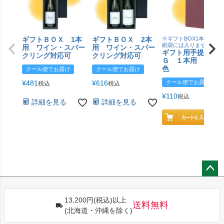
ギフトＢＯＸ 1本
ギフトＢＯＸ 2本
※ギフトBOX1本用はこ
紙袋には入りません
用 ワイン・スパー
用 ワイン・スパー
ギフト用手提げＢ
クリング対応可
クリング対応可
Ｇ １本用 エン
色
クール便でお届け
クール便でお届け
¥
481
¥
616
クール便でお届け
税込
税込
¥
110
税込
詳細を見る
詳細を見る
ペー
ジト
13,200円(税込)以上
ップ
送料無料
(北海道・沖縄を除く)
へ