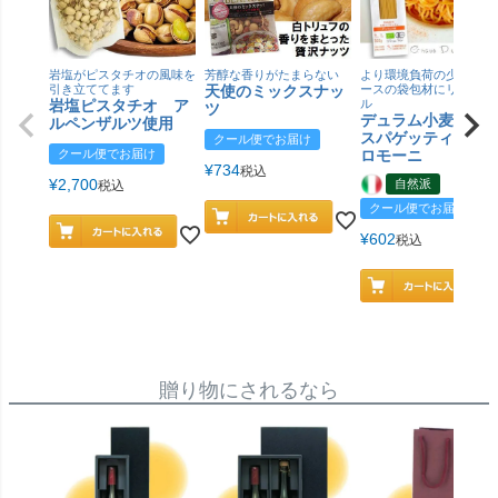
岩塩がピスタチオの風味を
芳醇な香りがたまらない
より環境負荷の少ない紙
引き立ててます
天使のミックスナッ
ースの袋包材にリニュー
岩塩ピスタチオ ア
ル
ツ
デュラム小麦 有
ルペンザルツ使用
スパゲッティ／ジ
クール便でお届け
クール便でお届け
ロモーニ
¥
734
税込
¥
2,700
自然派
税込
クール便でお届け
¥
602
税込
贈り物にされるなら