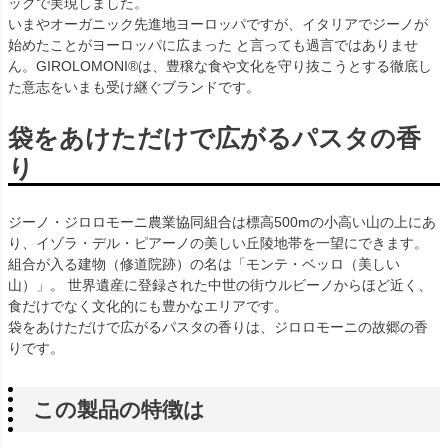
ックで実現しました。
いまやオーガニック先進地ヨーロッパですが、イタリアでジーノが
始めたことがヨーロッパに広まった と言っても過言ではありませ
ん。GIROLOMONI®は、豊穣な食や文化を守り抜こうとする徹底し
た意志をいまも受け継ぐブランドです。
袋をあけただけで広がるパスタの香
り
ジーノ・ジロロモーニ農業協同組合は標高500mの小高い山の上にあ
り、イゾラ・デル・ピアーノの美しい丘陵地帯を一望にできます。
組合が入る建物（修道院跡）の名は「モンテ・ベッロ（美しい
山）」。 世界遺産に登録された中世の街ウルビーノからほど近く、
食だけでなく文化的にも豊かなエリアです。
袋をあけただけで広がるパスタの香りは、ジロロモーニの故郷の香
りです。
この製品の特徴は