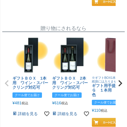
贈り物にされるなら
ギフトＢＯＸ 1本
ギフトＢＯＸ 2本
※ギフトBOX1本用はこ
紙袋には入りません
用 ワイン・スパー
用 ワイン・スパー
ギフト用手提げＢ
クリング対応可
クリング対応可
Ｇ １本用 エン
色
クール便でお届け
クール便でお届け
¥
481
¥
616
クール便でお届け
税込
税込
¥
110
税込
詳細を見る
詳細を見る