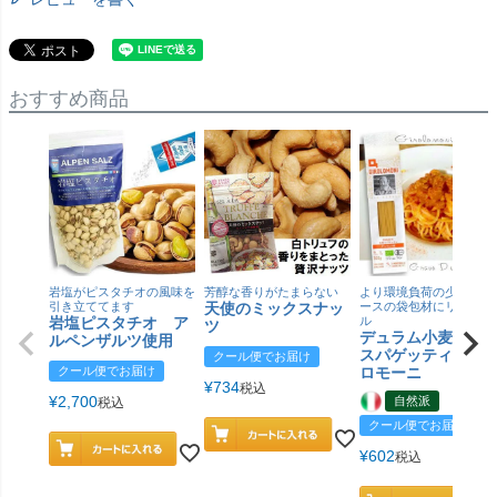
おすすめ商品
岩塩がピスタチオの風味を
芳醇な香りがたまらない
より環境負荷の少ない紙
引き立ててます
天使のミックスナッ
ースの袋包材にリニュー
岩塩ピスタチオ ア
ル
ツ
デュラム小麦 有
ルペンザルツ使用
スパゲッティ／ジ
クール便でお届け
クール便でお届け
ロモーニ
¥
734
税込
¥
2,700
自然派
税込
クール便でお届け
¥
602
税込