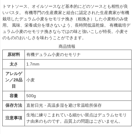
トマトソース、オイルソースなど基本的にどのソースとも相性が良
いパスタ。 有機専門の生産農家と組合に認定された生産農家が有機
栽培したデュラム小麦をセモリナ挽き（粗挽き）した小麦粉のみ使
用。 風味、栄養成分を壊さないよう、長時間低温乾燥。 有機栽培デ
ュラム小麦のセモリナ挽きならではの味と強いこしが特長。小麦そ
のもののおいしさを味わうことができます。
商品情報
原材料
有機デュラム小麦のセモリナ
太さ
1.7mm
アレルゲ
ン／28品
小麦
目
容量
500g
保存方法
直射日光・高温多湿を避け常温暗所保存
生地に練りこまれている細かい斑点はデュラムセモリ
注意事項
ナ由来のものです。品質上の問題はございません。