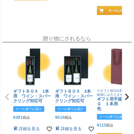
贈り物にされるなら
ギフトＢＯＸ 1本
ギフトＢＯＸ 2本
※ギフトBOX1本用はこ
紙袋には入りません
用 ワイン・スパー
用 ワイン・スパー
ギフト用手提げＢ
クリング対応可
クリング対応可
Ｇ １本用 エン
色
クール便でお届け
クール便でお届け
¥
481
¥
616
クール便でお届け
税込
税込
¥
110
税込
詳細を見る
詳細を見る