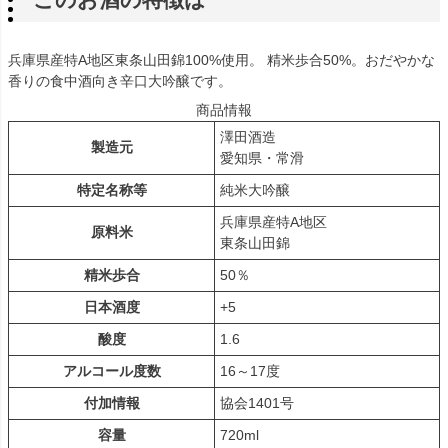
兵庫県産特A地区東条山田錦100%使用。 精米歩合50%。おだやかな
香りの食中酒向き辛口大吟醸です。
商品情報
澤田酒造
製造元
愛知県・常滑
特定名称等
純米大吟醸
兵庫県産特A地区
原料米
東条山田錦
精米歩合
50％
日本酒度
+5
酸度
1.6
アルコール度数
16～17度
付加情報
協会1401号
容量
720ml