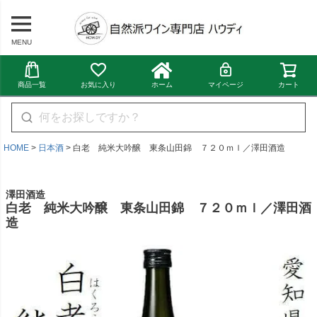
MENU
商品一覧
お気に入り
ホーム
マイページ
カート
HOME
日本酒
白老 純米大吟醸 東条山田錦 ７２０ｍｌ／澤田酒造
澤田酒造
白老 純米大吟醸 東条山田錦 ７２０ｍｌ／澤田酒
造