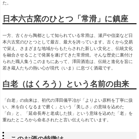
た。
日本六古窯のひとつ「常滑」に鎮座
一方、古くから陶都として知られている常滑は、瀬戸や信楽など日
本六古窯のひとつとして最古、最大を誇っています。古くから交易
で栄え、さまざまな地域からもたらされた新しい文化と、伝統文化
を融合させることで発展を遂げてきた常滑焼。そんな歴史に裏付け
られた職人集うこのまちにあって、澤田酒造は、伝統と進化を旨に
若き蔵人たちの熱い心が現代（いま）に息づく酒蔵です。
白老（はくろう）という名前の由来
「白老」の由来は、初代の澤田儀平冶が「よりよい原料を丁寧に扱
い、米を白くなるまで磨く」という「美しさ」の意味を込めた
「白」と、「延命長寿と老成した技」という意味を込めた「老」を
重ねたところから命名されたと言い伝えられています。
このお酒の特徴は