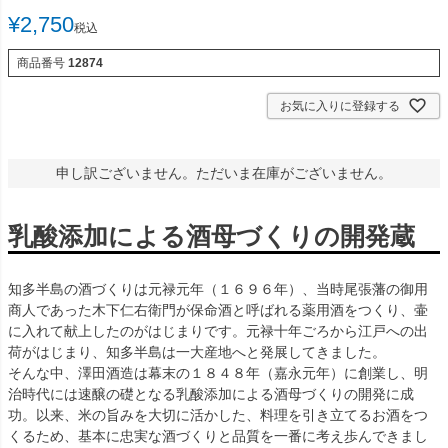
¥
2,750
税込
商品番号
12874
お気に入りに登録する
申し訳ございません。ただいま在庫がございません。
乳酸添加による酒母づくりの開発蔵
知多半島の酒づくりは元禄元年（１６９６年）、当時尾張藩の御用
商人であった木下仁右衛門が保命酒と呼ばれる薬用酒をつくり、壷
に入れて献上したのがはじまりです。元禄十年ごろから江戸への出
荷がはじまり、知多半島は一大産地へと発展してきました。
そんな中、澤田酒造は幕末の１８４８年（嘉永元年）に創業し、明
治時代には速醸の礎となる乳酸添加による酒母づくりの開発に成
功。以来、米の旨みを大切に活かした、料理を引き立てるお酒をつ
くるため、基本に忠実な酒づくりと品質を一番に考え歩んできまし