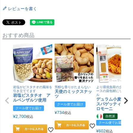
レビューを書く
おすすめ商品
岩塩がピスタチオの風味を
芳醇な香りがたまらない
より環境負荷の少ない紙
引き立ててます
天使のミックスナッ
ースの袋包材にリニュー
岩塩ピスタチオ ア
ル
ツ
デュラム小麦 有
ルペンザルツ使用
スパゲッティ／ジ
クール便でお届け
クール便でお届け
ロモーニ
¥
734
税込
¥
2,700
自然派
税込
クール便でお届け
¥
602
税込