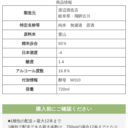
商品情報
渡辺酒造店
製造元
岐阜県・飛騨古川
特定名称等
純米 無濾過 原酒
原料米
愛山
精米歩合
50％
日本酒度
-4
酸度
1.4
アルコール度数
16.8％
付加情報
酵母 M310
容量
720ml
購入前にご確認ください
■1梱包の配送＝最大12本まで
1梱包で配送できる最大本数は、750mlの場合12本までとなり