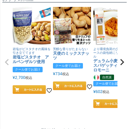
岩塩がピスタチオの風味を
芳醇な香りがたまらない
より環境負荷の少ない紙
引き立ててます
天使のミックスナッ
ースの袋包材にリニュー
岩塩ピスタチオ ア
ル
ツ
デュラム小麦 有
ルペンザルツ使用
スパゲッティ／ジ
クール便でお届け
クール便でお届け
ロモーニ
¥
734
税込
¥
2,700
自然派
税込
クール便でお届け
¥
602
税込