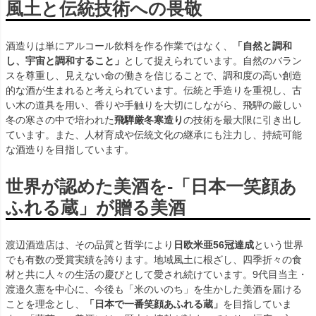
風土と伝統技術への畏敬
酒造りは単にアルコール飲料を作る作業ではなく、
「自然と調和
し、宇宙と調和すること」
として捉えられています。自然のバラン
スを尊重し、見えない命の働きを信じることで、調和度の高い創造
的な酒が生まれると考えられています。伝統と手造りを重視し、古
い木の道具を用い、香りや手触りを大切にしながら、飛騨の厳しい
冬の寒さの中で培われた
飛騨厳冬寒造り
の技術を最大限に引き出し
ています。また、人材育成や伝統文化の継承にも注力し、持続可能
な酒造りを目指しています。
世界が認めた美酒を-「日本一笑顔あ
ふれる蔵」が贈る美酒
渡辺酒造店は、その品質と哲学により
日欧米亜56冠達成
という世界
でも有数の受賞実績を誇ります。地域風土に根ざし、四季折々の食
材と共に人々の生活の慶びとして愛され続けています。9代目当主・
渡邉久憲を中心に、今後も「米のいのち」を生かした美酒を届ける
ことを理念とし、
「日本で一番笑顔あふれる蔵」
を目指していま