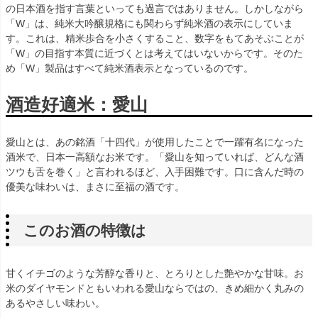
の日本酒を指す言葉といっても過言ではありません。しかしながら
「W」は、純米大吟醸規格にも関わらず純米酒の表示にしていま
す。これは、精米歩合を小さくすること、数字をもてあそぶことが
「W」の目指す本質に近づくとは考えてはいないからです。そのた
め「W」製品はすべて純米酒表示となっているのです。
酒造好適米：愛山
愛山とは、あの銘酒「十四代」が使用したことで一躍有名になった
酒米で、日本一高額なお米です。「愛山を知っていれば、どんな酒
ツウも舌を巻く」と言われるほど、入手困難です。口に含んだ時の
優美な味わいは、まさに至福の酒です。
このお酒の特徴は
甘くイチゴのような芳醇な香りと、とろりとした艶やかな甘味。お
米のダイヤモンドともいわれる愛山ならではの、きめ細かく丸みの
あるやさしい味わい。