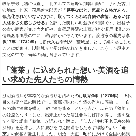
岐阜県最北端に位置し、北アルプス連峰や飛騨山脈に囲まれた古川
盆地は、作家・司馬遼太郎氏が「
見事なほど、気品と古格がある。
観光化されていないだけに、取りつくろわぬ容儀や表情、あるいは
人格をさえ感じさせる
」と評した美しい町並みが特徴です。出格子
の古い商家が並ぶ壱之町や、白壁黒腰壁の土蔵が続く瀬戸川沿いの
情緒ある風景の中に、蔵は静かに佇んでいます。渡邉家の歴史は
享
保17年（1732年）
に初代久右衛門が「荒城屋」として業を起こした
ことに始まり、以降脈々と受け継がれてきました。こうした歴史と
文化の中で、当蔵の酒は育まれています。
「蓬莱」に込められた想い-美酒を追
い求めた先人たちの情熱
渡辺酒造店が本格的な酒造りを始めたのは
明治3年（1870年）
、5代
目久右衛門章の時代です。京都で味わった酒の旨さに感動し、「自
らの地に酒蔵を構え、旨い酒を造る」という志が、現在の「蓬莱」
の源流となりました。出来上がった酒は非常に好評を博し、酒を愛
でる宴で謡曲「鶴亀」が謡われた際に、「仙人が住む不老長寿の桃
源郷」を意味し、人に慶びを与え開運をもたらす縁起のよい
「蓬
莱」
の銘柄が誕生しました。明治・大正・昭和にかけて全国の銘醸