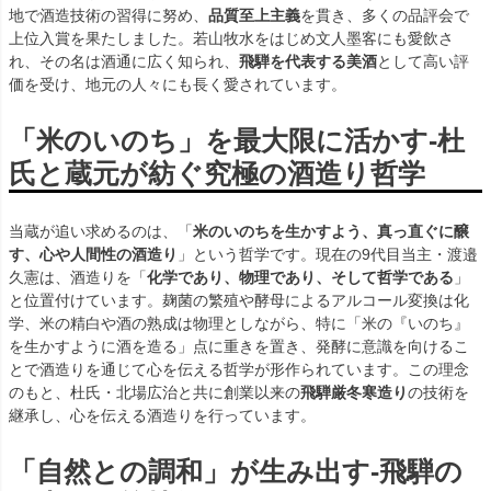
地で酒造技術の習得に努め、
品質至上主義
を貫き、多くの品評会で
上位入賞を果たしました。若山牧水をはじめ文人墨客にも愛飲さ
れ、その名は酒通に広く知られ、
飛騨を代表する美酒
として高い評
価を受け、地元の人々にも長く愛されています。
「米のいのち」を最大限に活かす-杜
氏と蔵元が紡ぐ究極の酒造り哲学
当蔵が追い求めるのは、「
米のいのちを生かすよう、真っ直ぐに醸
す、心や人間性の酒造り
」という哲学です。現在の9代目当主・渡邉
久憲は、酒造りを「
化学であり、物理であり、そして哲学である
」
と位置付けています。麹菌の繁殖や酵母によるアルコール変換は化
学、米の精白や酒の熟成は物理としながら、特に「米の『いのち』
を生かすように酒を造る」点に重きを置き、発酵に意識を向けるこ
とで酒造りを通じて心を伝える哲学が形作られています。この理念
のもと、杜氏・北場広治と共に創業以来の
飛騨厳冬寒造り
の技術を
継承し、心を伝える酒造りを行っています。
「自然との調和」が生み出す-飛騨の