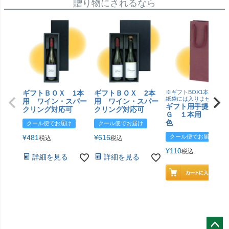
贈り物にされるなら
ギフトＢＯＸ 1本
ギフトＢＯＸ 2本
※ギフトBOX1本用はこ
紙袋には入りません
用 ワイン・スパー
用 ワイン・スパー
ギフト用手提げＢ
クリング対応可
クリング対応可
Ｇ １本用 エン
色
クール便でお届け
クール便でお届け
¥
481
¥
616
クール便でお届け
税込
税込
¥
110
税込
詳細を見る
詳細を見る