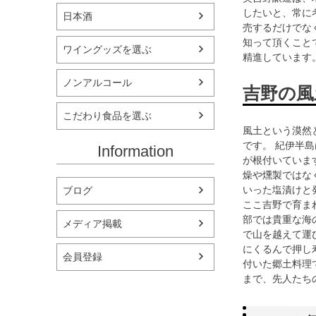
したいと、常に
日本酒
売するだけでな
知って頂くこと
ワイングッズを選ぶ
精進しています
ノンアルコール
吉野の風
こだわり食品を選ぶ
風土という漠然
です。 紀伊半
Information
が根付いていま
燥や燻製ではな
いった塩漬けと
ブログ
ここ吉野で育ま
部では貴重な海
メディア掲載
で山を越えて運
にくるんで押し
会員登録
付いた郷土料理
まで、先人たち