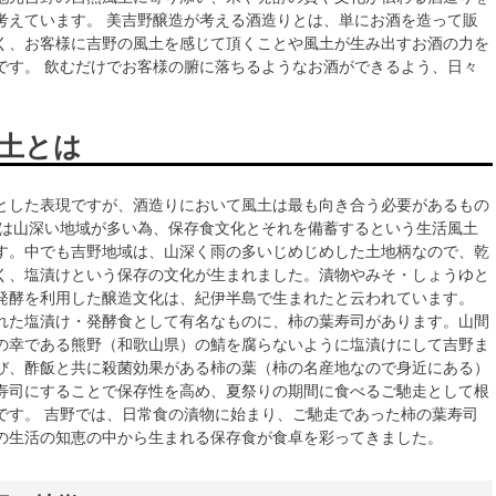
考えています。 美吉野醸造が考える酒造りとは、単にお酒を造って販
く、お客様に吉野の風土を感じて頂くことや風土が生み出すお酒の力を
です。 飲むだけでお客様の腑に落ちるようなお酒ができるよう、日々
。
土とは
とした表現ですが、酒造りにおいて風土は最も向き合う必要があるもの
島は山深い地域が多い為、保存食文化とそれを備蓄するという生活風土
す。中でも吉野地域は、山深く雨の多いじめじめした土地柄なので、乾
く、塩漬けという保存の文化が生まれました。漬物やみそ・しょうゆと
発酵を利用した醸造文化は、紀伊半島で生まれたと云われています。
れた塩漬け・発酵食として有名なものに、柿の葉寿司があります。山間
の幸である熊野（和歌山県）の鯖を腐らないように塩漬けにして吉野ま
び、酢飯と共に殺菌効果がある柿の葉（柿の名産地なので身近にある）
寿司にすることで保存性を高め、夏祭りの期間に食べるご馳走として根
です。 吉野では、日常食の漬物に始まり、ご馳走であった柿の葉寿司
の生活の知恵の中から生まれる保存食が食卓を彩ってきました。