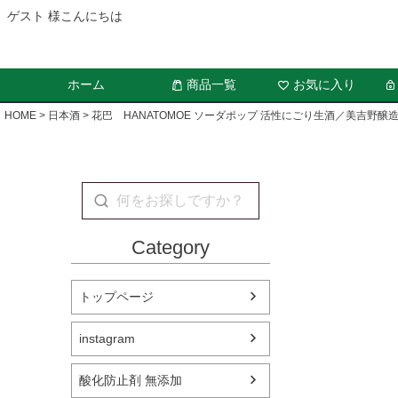
ゲスト 様こんにちは
ホーム
商品一覧
お気に入り
HOME
日本酒
花巴 HANATOMOE ソーダポップ 活性にごり生酒／美吉野醸
Category
トップページ
instagram
酸化防止剤 無添加