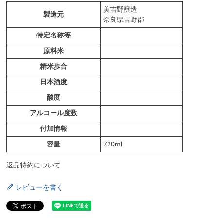
美吉野醸造
製造元
奈良県吉野郡
特定名称等
原料米
精米歩合
日本酒度
酸度
アルコール度数
付加情報
容量
720ml
返品特約について
レビューを書く