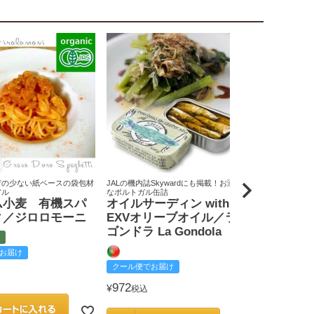
荷の少ない紙ベースの袋包材
JALの機内誌Skywardにも掲載！お洒落
原料米は全て国
アル
なポルトガル缶詰
りん屋
ム小麦 有機スパ
オイルサーディン with
戸田みりん
ィ／ジロロモーニ
EXVオリーブオイル／ラ
富
ゴンドラ La Gondola
お届け
クール便でお
クール便でお届け
2,585
¥
税込
972
¥
税込