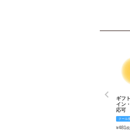
ギフ
イン
応可
クール
481
¥
税