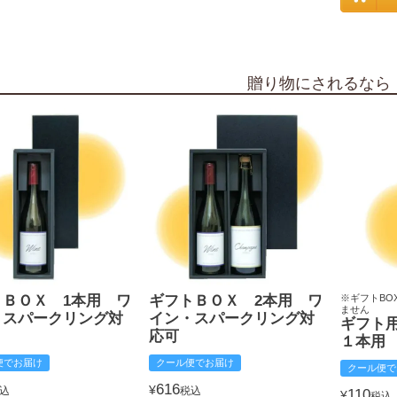
贈り物にされるなら
トＢＯＸ 1本用 ワ
ギフトＢＯＸ 2本用 ワ
※ギフトBO
ません
・スパークリング対
イン・スパークリング対
ギフト
応可
１本用
便でお届け
クール便でお届け
クール便で
616
¥
込
税込
110
¥
税込