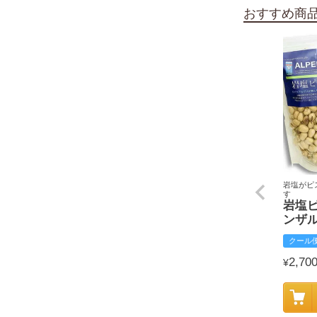
おすすめ商
岩塩がピ
す
岩塩
ンザ
クール
2,70
¥