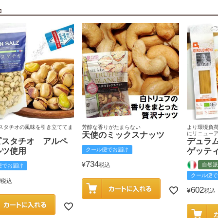
品
スタチオの風味を引き立ててま
芳醇な香りがたまらない
より環境負
天使のミックスナッツ
にリニュー
ピスタチオ アルペ
デュラ
ルツ使用
クール便でお届け
ゲッテ
734
¥
税込
自然派
便でお届け
クール便で
0
税込
602
¥
税込