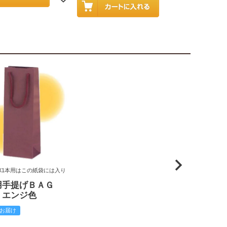
X1本用はこの紙袋には入り
用手提げＢＡＧ
 エンジ色
お届け