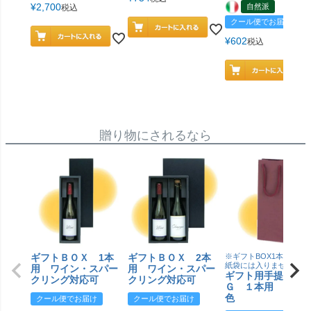
¥
2,700
自然派
税込
クール便でお届け
¥
602
税込
贈り物にされるなら
ギフトＢＯＸ 1本
ギフトＢＯＸ 2本
※ギフトBOX1本用はこ
紙袋には入りません
用 ワイン・スパー
用 ワイン・スパー
ギフト用手提げＢ
クリング対応可
クリング対応可
Ｇ １本用 エン
色
クール便でお届け
クール便でお届け