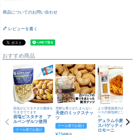
商品についてのお問い合わせ
レビューを書く
おすすめ商品
岩塩がピスタチオの風味を
芳醇な香りがたまらない
より環境負荷の少ない紙
引き立ててます
天使のミックスナッ
ースの袋包材にリニュー
岩塩ピスタチオ ア
ル
ツ
デュラム小麦 有
ルペンザルツ使用
スパゲッティ／ジ
クール便でお届け
クール便でお届け
ロモーニ
¥
734
税込