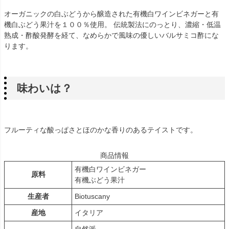
オーガニックの白ぶどうから醸造された有機白ワインビネガーと有
機白ぶどう果汁を１００％使用。 伝統製法にのっとり、濃縮・低温
熟成・酢酸発酵を経て、なめらかで風味の優しいバルサミコ酢にな
ります。
味わいは？
フルーティな酸っぱさとほのかな香りのあるテイストです。
商品情報
有機白ワインビネガー
原料
有機ぶどう果汁
生産者
Biotuscany
産地
イタリア
自然派