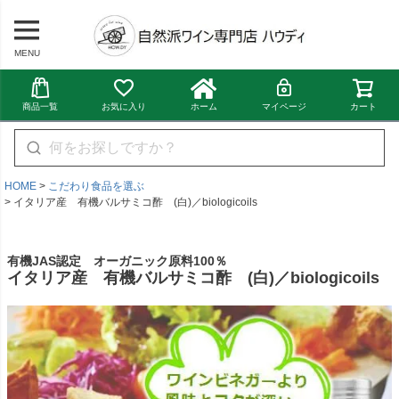
MENU
商品一覧
お気に入り
ホーム
マイページ
カート
HOME
こだわり食品を選ぶ
イタリア産 有機バルサミコ酢 (白)／biologicoils
有機JAS認定 オーガニック原料100％
イタリア産 有機バルサミコ酢 (白)／biologicoils