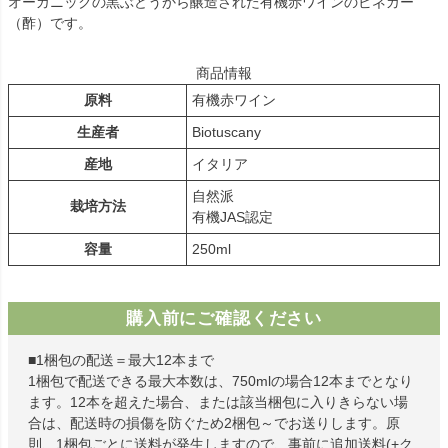
オーガニックの黒ぶどうから醸造された有機赤ワインのビネガー
（酢）です。
商品情報
原料
有機赤ワイン
生産者
Biotuscany
産地
イタリア
自然派
栽培方法
有機JAS認定
容量
250ml
購入前にご確認ください
■1梱包の配送＝最大12本まで
1梱包で配送できる最大本数は、750mlの場合12本までとなり
ます。12本を超えた場合、または該当梱包に入りきらない場
合は、配送時の損傷を防ぐため2梱包～でお送りします。原
則、1梱包ごとに送料が発生しますので、事前に追加送料(+ク