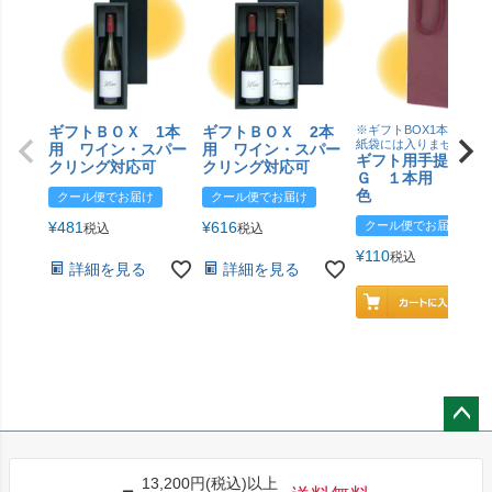
ギフトＢＯＸ 1本
ギフトＢＯＸ 2本
※ギフトBOX1本用はこ
紙袋には入りません
用 ワイン・スパー
用 ワイン・スパー
ギフト用手提げＢ
クリング対応可
クリング対応可
Ｇ １本用 エン
色
クール便でお届け
クール便でお届け
¥
481
¥
616
クール便でお届け
税込
税込
¥
110
税込
詳細を見る
詳細を見る
ペー
ジト
13,200円(税込)以上
ップ