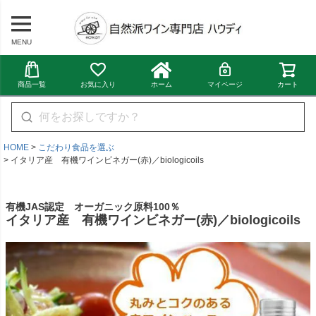
MENU
商品一覧
お気に入り
ホーム
マイページ
カート
HOME
こだわり食品を選ぶ
イタリア産 有機ワインビネガー(赤)／biologicoils
有機JAS認定 オーガニック原料100％
イタリア産 有機ワインビネガー(赤)／biologicoils