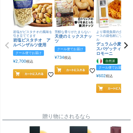
岩塩がピスタチオの風味を
芳醇な香りがたまらない
より環境負荷の少ない紙
引き立ててます
天使のミックスナッ
ースの袋包材にリニュー
岩塩ピスタチオ ア
ル
ツ
デュラム小麦 有
ルペンザルツ使用
スパゲッティ／ジ
クール便でお届け
クール便でお届け
ロモーニ
¥
734
税込
¥
2,700
自然派
税込
クール便でお届け
¥
602
税込
贈り物にされるなら