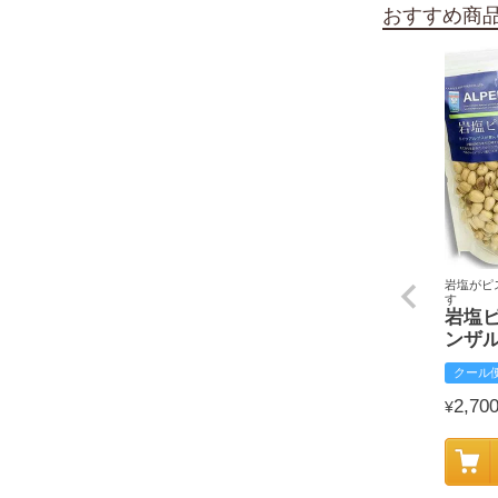
おすすめ商
岩塩がピ
す
岩塩
ンザ
クール
2,70
¥