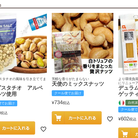
品
スタチオの風味を引き立ててま
芳醇な香りがたまらない
より環境負
天使のミックスナッツ
にリニュー
ピスタチオ アルペ
デュラ
ルツ使用
クール便でお届け
ゲッテ
734
¥
税込
自然派
便でお届け
クール便で
0
税込
602
¥
税込