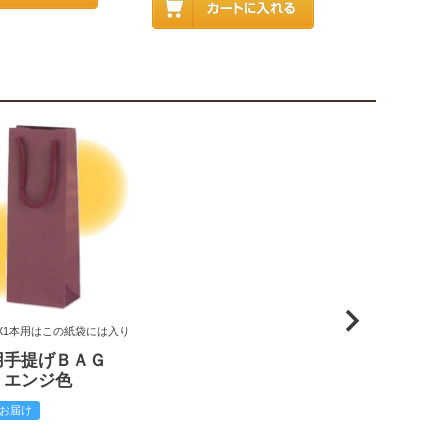
X1本用はこの紙袋には入り
用手提げＢＡＧ
 エンジ色
お届け