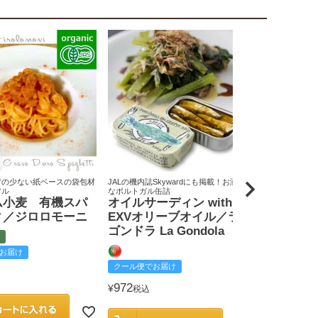
荷の少ない紙ベースの袋包材
JALの機内誌Skywardにも掲載！お洒落
原料米は全て国
アル
なポルトガル缶詰
りん屋
ム小麦 有機スパ
オイルサーディン with
戸田みりん
ィ／ジロロモーニ
EXVオリーブオイル／ラ
富
ゴンドラ La Gondola
お届け
クール便でお
クール便でお届け
2,585
¥
税込
972
¥
税込