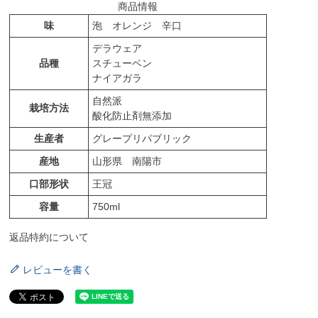
商品情報
味
泡 オレンジ 辛口
デラウェア
品種
スチューベン
ナイアガラ
自然派
栽培方法
酸化防止剤無添加
生産者
グレープリパブリック
産地
山形県 南陽市
口部形状
王冠
容量
750ml
返品特約について
レビューを書く