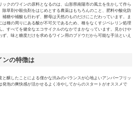
リックのワインの原料となるのは、山形県南陽市の風土を生かして作ら
。除草剤や殺虫剤をはじめとする農薬はもちろんのこと、肥料や酸化防
、補糖や補酸も行わず、酵母は天然のものだけにこだわっています。ま
には種の周りにある酸が不可欠であるため、種をなくすジベレリン処理
ん。すべてを健全なエコサイクルのなかでまかなっています。見かけや
わず、味と糖度だけを求めるワイン用のブドウだから可能な手法といえ
インの特徴は
皮と醸したことによる僅かな渋みのバランスが心地よいアンバーフリッ
は発泡の爽快感が活かせるよく冷やしてからのスタートがオススメで