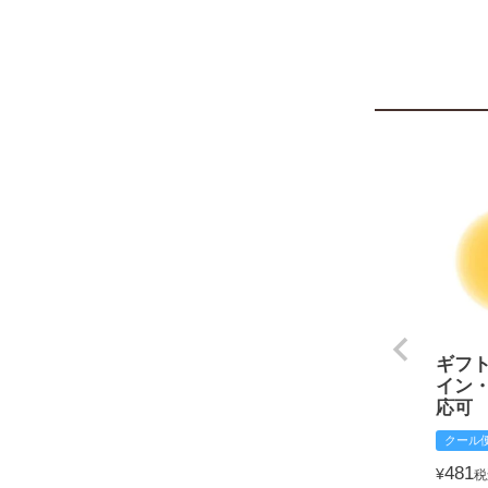
ギフ
イン
応可
クール
481
¥
税