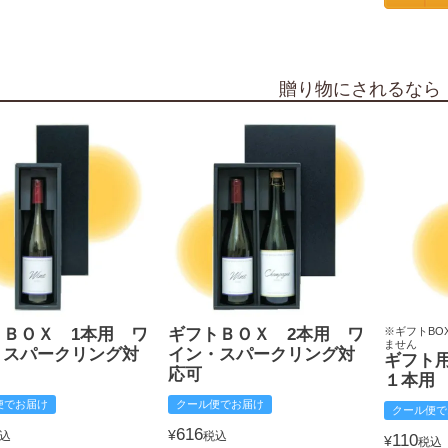
贈り物にされるなら
トＢＯＸ 1本用 ワ
ギフトＢＯＸ 2本用 ワ
※ギフトBO
ません
・スパークリング対
イン・スパークリング対
ギフト
応可
１本用
便でお届け
クール便でお届け
クール便で
616
¥
込
税込
110
¥
税込