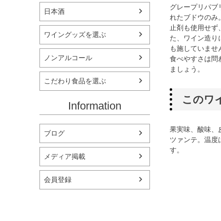
グレープリパブ
日本酒
れたブドウのみ
止剤も使用せず
ワイングッズを選ぶ
た、ワイン造り
も施していませ
ノンアルコール
食べやすさは問
ましょう。
こだわり食品を選ぶ
このワ
Information
果実味、酸味、
ブログ
ツァンテ。温度
す。
メディア掲載
会員登録