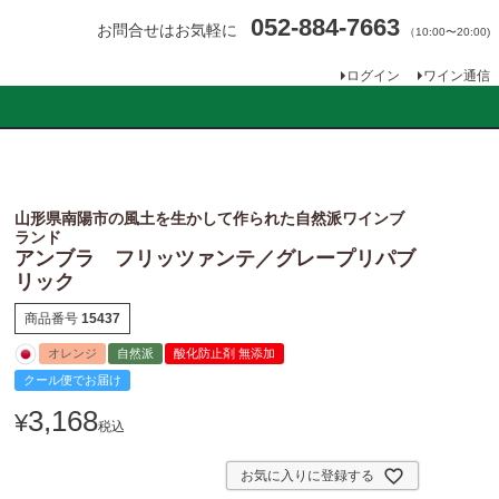
052-884-7663
お問合せはお気軽に
（10:00〜20:00)
ログイン
ワイン通信
山形県南陽市の風土を生かして作られた自然派ワインブ
ランド
アンブラ フリッツァンテ／グレープリパブ
リック
商品番号
15437
オレンジ
自然派
酸化防止剤 無添加
クール便でお届け
3,168
¥
税込
お気に入りに登録する