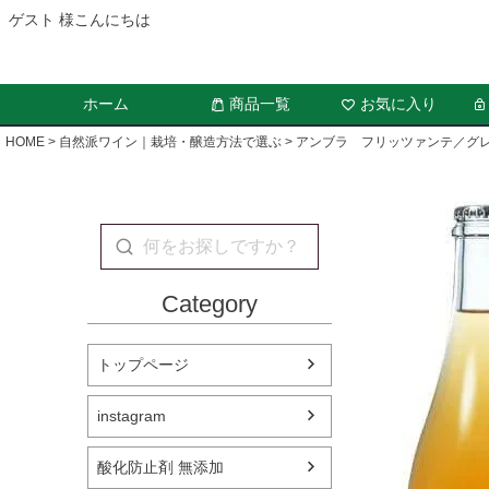
ゲスト 様こんにちは
ホーム
商品一覧
お気に入り
HOME
自然派ワイン｜栽培・醸造方法で選ぶ
アンブラ フリッツァンテ／グ
Category
トップページ
instagram
酸化防止剤 無添加