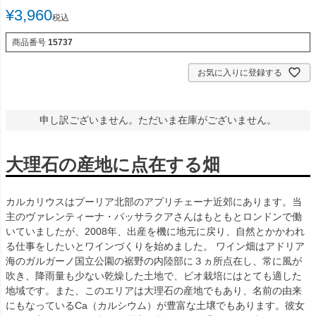
¥
3,960
税込
商品番号
15737
お気に入りに登録する
申し訳ございません。ただいま在庫がございません。
大理石の産地に点在する畑
カルカリウスはプーリア北部のアプリチェーナ近郊にあります。当
主のヴァレンティーナ・パッサラクアさんはもともとロンドンで働
いていましたが、2008年、出産を機に地元に戻り、自然とかかわれ
る仕事をしたいとワインづくりを始めました。 ワイン畑はアドリア
海のガルガーノ国立公園の裾野の内陸部に３ヵ所点在し、常に風が
吹き、降雨量も少ない乾燥した土地で、ビオ栽培にはとても適した
地域です。また、このエリアは大理石の産地でもあり、名前の由来
にもなっているCa（カルシウム）が豊富な土壌でもあります。彼女