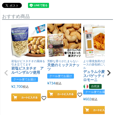
おすすめ商品
岩塩がピスタチオの風味を
芳醇な香りがたまらない
より環境負荷の少ない紙
引き立ててます
天使のミックスナッ
ースの袋包材にリニュー
岩塩ピスタチオ ア
ル
ツ
デュラム小麦 有
ルペンザルツ使用
スパゲッティ／ジ
クール便でお届け
クール便でお届け
ロモーニ
¥
734
税込
¥
2,700
自然派
税込
クール便でお届け
¥
602
税込