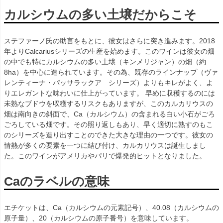
カルシウムの多い土壌だからこそ
ステファーノ氏の助言をもとに、彼女はさらに突き進みます。2018
年よりCalcariusシリーズの生産を始めます。このワインは彼女の畑
の中でも特にカルシウムの多い土壌（キンメリジャン）の畑（約
8ha）を中心に造られています。その為、既存のラインナップ（ヴァ
レンティーナ・パッサラックア シリーズ）よりもキレがよく、よ
りエレガントな味わいに仕上がっています。 早めに収穫するのには
未熟なブドウを収穫するリスクもありますが、このカルカリウスの
畑は南向きの斜面で、Ca（カルシウム）の含まれる白い小石がごろ
ごろしている畑です。その照り返しもあり、早く適切に熟すのもこ
のシリーズを造り出すことのできた大きな理由の一つです。彼女の
情熱が多くの要素を一つに結び付け、カルカリウスは誕生しまし
た。このワインがアメリカやパリで爆発的ヒットとなりました。
Caのラベルの意味
エチケットは、Ca（カルシウムの元素記号）、40.08（カルシウムの
原子量）、20（カルシウムの原子番号）を意味しています。