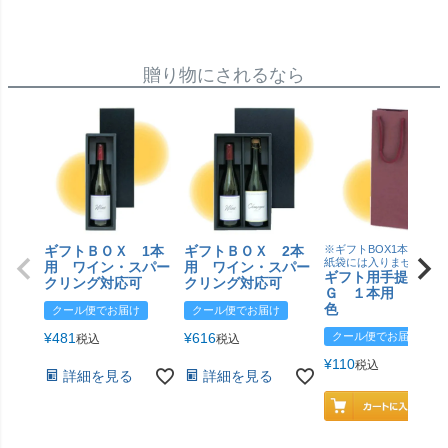
贈り物にされるなら
ギフトＢＯＸ 1本
ギフトＢＯＸ 2本
※ギフトBOX1本用はこ
紙袋には入りません
用 ワイン・スパー
用 ワイン・スパー
ギフト用手提げＢ
クリング対応可
クリング対応可
Ｇ １本用 エン
色
クール便でお届け
クール便でお届け
¥
481
¥
616
クール便でお届け
税込
税込
¥
110
税込
詳細を見る
詳細を見る