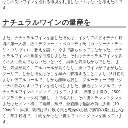
はこの良いワインを造れる環境を利用しない手はないと考えたので
す。
ナチュラルワインの量産を
また、ナチュラルワインを志した彼女は、イタリアのビオデナミ栽
培の第一人者、故ステファーノ・ベロッティ氏（カッシーナ・デッ
リ・ウリヴィ）に教えを請い、今まで誰もやってこなかった、ナチ
ュラルワインの量産を目指しました。それはナチュラルワインを多
くの人に飲んでもらいたいという、純粋な気持ちからでした。 ま
た、気温が高く、アルコールが高くなり、重いワインができがちな
プーリア、しかし彼女はそこを早めに収穫することにより（8月初旬
より）低アルコールで、しかも酸味も残し、フルーティーで軽いタ
ッチの飲みやすいワインを造り出しました。醸造はシンプルで、ナ
チュラルワインのメソッドに沿っています。 収穫は手摘み、2500Ｌ
のプラスティック桶で醸し、手で櫂入れ、その後ステンレスタンク
またはセメント槽にて発酵、熟成。亜硫酸は瓶詰め前に少量（10～
20mg/L）添加。栽培は常に吹く風と乾燥のお陰で病害の発生は少な
く、草生栽培で、手間をかけない農法でコストダウンを図っていま
す。