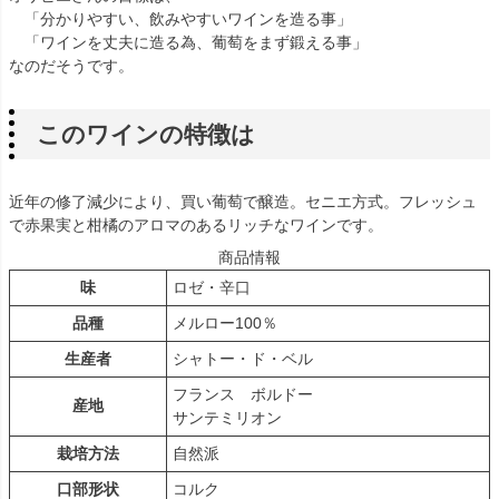
「分かりやすい、飲みやすいワインを造る事」
「ワインを丈夫に造る為、葡萄をまず鍛える事」
なのだそうです。
このワインの特徴は
近年の修了減少により、買い葡萄で醸造。セニエ方式。フレッシュ
で赤果実と柑橘のアロマのあるリッチなワインです。
商品情報
味
ロゼ・辛口
品種
メルロー100％
生産者
シャトー・ド・ベル
フランス ボルドー
産地
サンテミリオン
栽培方法
自然派
口部形状
コルク