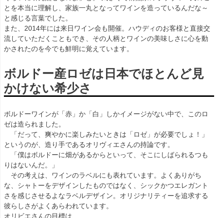
とを本当に理解し、家族一丸となってワインを造っているんだな～
と感じる言葉でした。
また、2014年には来日ワイン会も開催。ハウディのお客様と直接交
流していただくこともでき、その人柄とワインの美味しさに心を動
かされたのを今でも鮮明に覚えています。
ボルドー産ロゼは日本でほとんど見
かけない希少さ
ボルドーワインが「赤」か「白」しかイメージがない中で、このロ
ゼは造られました。
「だって、爽やかに楽しみたいときは「ロゼ」が必要でしょ！」
というのが、造り手であるオリヴィエさんの持論です。
「僕はボルドーに畑があるからといって、そこにしばられるつも
りはないんだ。」
その考えは、ワインのラベルにも表れています。よくありがち
な、シャトーをデザインしたものではなく、シックかつエレガント
さを感じさせるよなラベルデザイン。オリジナリティーを追求する
彼らしさがよくあらわれています。
オリビエさんの目標は、