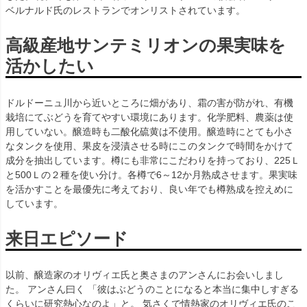
ベルナルド氏のレストランでオンリストされています。
高級産地サンテミリオンの果実味を
活かしたい
ドルドーニュ川から近いところに畑があり、霜の害が防がれ、有機
栽培にてぶどうを育てやすい環境にあります。化学肥料、農薬は使
用していない。醸造時も二酸化硫黄は不使用。醸造時にとても小さ
なタンクを使用、果皮を浸漬させる時にこのタンクで時間をかけて
成分を抽出しています。樽にも非常にこだわりを持っており、225Ｌ
と500Ｌの２種を使い分け。各樽で6～12か月熟成させます。果実味
を活かすことを最優先に考えており、良い年でも樽熟成を控えめに
しています。
来日エピソード
以前、醸造家のオリヴィエ氏と奥さまのアンさんにお会いしまし
た。 アンさん曰く 「彼はぶどうのことになると本当に集中しすぎる
くらいに研究熱心なのよ」と。 気さくで情熱家のオリヴィエ氏のこ