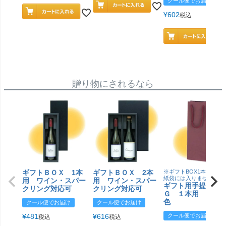
クール便でお届け
¥
602
税込
贈り物にされるなら
ギフトＢＯＸ 1本
ギフトＢＯＸ 2本
※ギフトBOX1本用はこ
紙袋には入りません
用 ワイン・スパー
用 ワイン・スパー
ギフト用手提げＢ
クリング対応可
クリング対応可
Ｇ １本用 エン
色
クール便でお届け
クール便でお届け
¥
481
¥
616
クール便でお届け
税込
税込