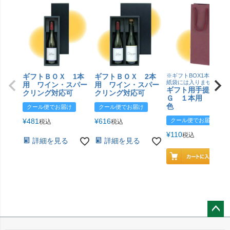
ギフトＢＯＸ 1本
ギフトＢＯＸ 2本
※ギフトBOX1本用はこ
紙袋には入りません
用 ワイン・スパー
用 ワイン・スパー
ギフト用手提げＢ
クリング対応可
クリング対応可
Ｇ １本用 エン
色
クール便でお届け
クール便でお届け
¥
481
¥
616
クール便でお届け
税込
税込
¥
110
税込
詳細を見る
詳細を見る
ペー