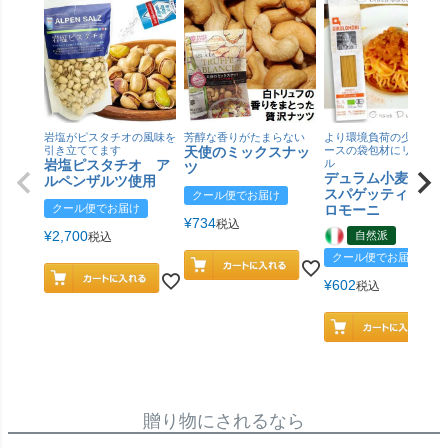
岩塩がピスタチオの風味を
芳醇な香りがたまらない
より環境負荷の少ない紙
引き立ててます
天使のミックスナッ
ースの袋包材にリニュー
岩塩ピスタチオ ア
ル
ツ
デュラム小麦 有
ルペンザルツ使用
スパゲッティ／ジ
クール便でお届け
クール便でお届け
ロモーニ
¥
734
税込
¥
2,700
自然派
税込
クール便でお届け
¥
602
税込
贈り物にされるなら