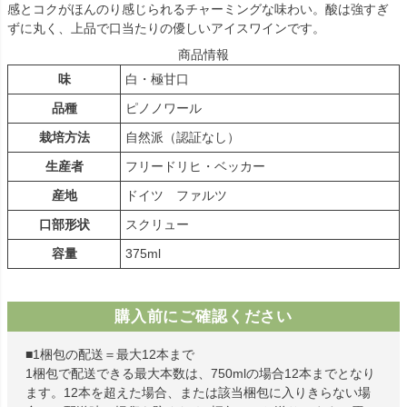
感とコクがほんのり感じられるチャーミングな味わい。酸は強すぎ
ずに丸く、上品で口当たりの優しいアイスワインです。
商品情報
味
白・極甘口
品種
ピノノワール
栽培方法
自然派（認証なし）
生産者
フリードリヒ・ベッカー
産地
ドイツ ファルツ
口部形状
スクリュー
容量
375ml
購入前にご確認ください
■1梱包の配送＝最大12本まで
1梱包で配送できる最大本数は、750mlの場合12本までとなり
ます。12本を超えた場合、または該当梱包に入りきらない場