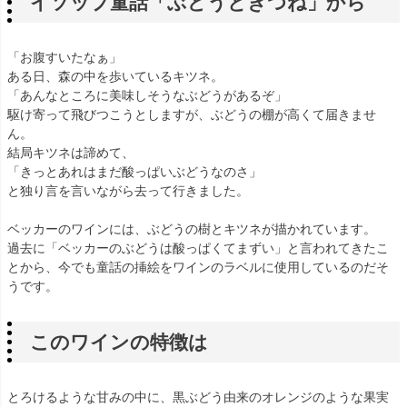
イソップ童話「ぶどうときつね」から
「お腹すいたなぁ」
ある日、森の中を歩いているキツネ。
「あんなところに美味しそうなぶどうがあるぞ」
駆け寄って飛びつこうとしますが、ぶどうの棚が高くて届きませ
ん。
結局キツネは諦めて、
「きっとあれはまだ酸っぱいぶどうなのさ」
と独り言を言いながら去って行きました。
ベッカーのワインには、ぶどうの樹とキツネが描かれています。
過去に「ベッカーのぶどうは酸っぱくてまずい」と言われてきたこ
とから、今でも童話の挿絵をワインのラベルに使用しているのだそ
うです。
このワインの特徴は
とろけるような甘みの中に、黒ぶどう由来のオレンジのような果実