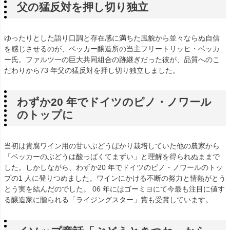
父の猛反対を押し切り独立
ゆったりとした語り口調と存在感に満ちた風貌から並々ならぬ自信
を感じさせるのが、ベッカー醸造所の当主フリートリッヒ・ベッカ
ー氏。ファルツ一の巨大共同組合の跡継ぎだった彼が、品質へのこ
だわりから73 年父の猛反対を押し切り独立しました。
わずか20 年でドイツのピノ・ノワール
のトップに
当初は貴腐ワイン用の甘いぶどうばかり栽培していた他の農家から
「ベッカーのぶどうは酸っぱくてまずい」と理解を得られぬままで
した。しかしながら、わずか20 年でドイツのピノ・ノワールのトッ
プの1 人に登りつめました。ワインにかける不断の努力と情熱がとう
とう実を結んだのでした。 06 年にはゴーミヨにて今最も注目に値す
る醸造家に贈られる「ライジングスター」賞も受賞しています。