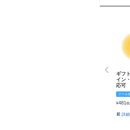
ギフ
イン
応可
クール
481
¥
税
詳細