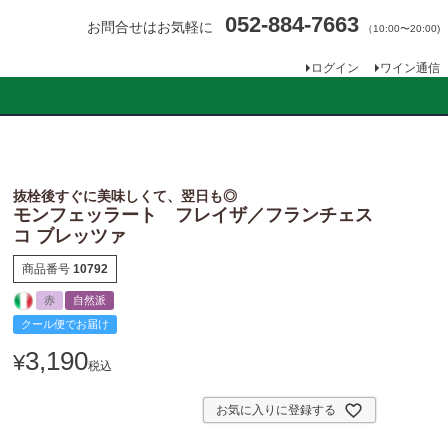
052-884-7663
お問合せはお気軽に
（10:00〜20:00)
ログイン
ワイン通信
抜栓後すぐに美味しくて、翌日も◎
モンフェッラート フレイザ／フランチェス
コ ブレッツァ
商品番号
10792
赤
自然派
クール便でお届け
3,190
¥
税込
お気に入りに登録する