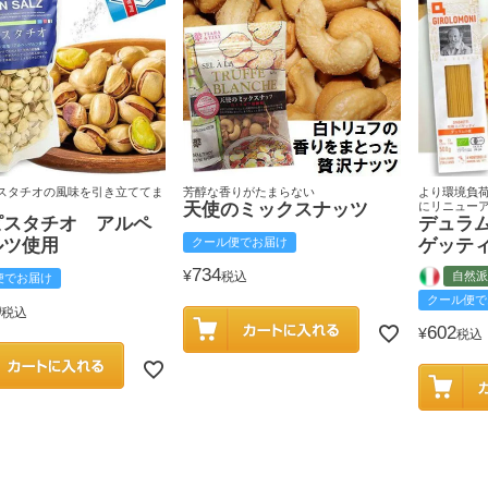
スタチオの風味を引き立ててま
芳醇な香りがたまらない
より環境負
天使のミックスナッツ
にリニュー
ピスタチオ アルペ
デュラ
ルツ使用
クール便でお届け
ゲッテ
734
¥
税込
自然派
便でお届け
クール便で
0
税込
602
¥
税込