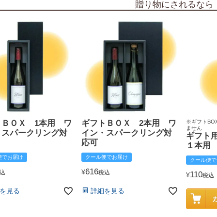
贈り物にされるなら
トＢＯＸ 1本用 ワ
ギフトＢＯＸ 2本用 ワ
※ギフトBO
ません
・スパークリング対
イン・スパークリング対
ギフト
応可
１本用
便でお届け
クール便でお届け
クール便で
616
¥
込
税込
110
¥
税込
を見る
詳細を見る