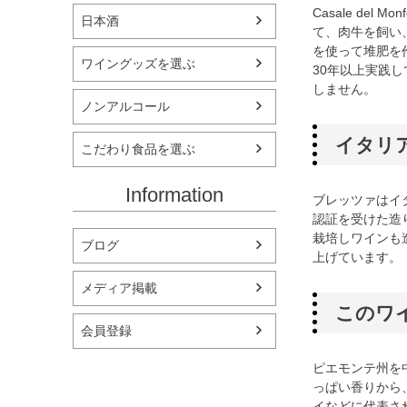
Casale de
日本酒
て、肉牛を飼い
を使って堆肥を
ワイングッズを選ぶ
30年以上実践
しません。
ノンアルコール
イタリ
こだわり食品を選ぶ
Information
ブレッツァはイ
認証を受けた造
栽培しワインも
ブログ
上げています。
メディア掲載
このワ
会員登録
ピエモンテ州を
っぱい香りから
イなどに代表さ