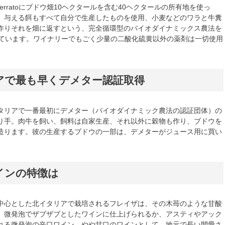
l Monferratoにブドウ畑10ヘクタールを含む40ヘクタールの所有地を使っ
、与える餌もすべて自分で生産したものを使用、小麦などのワラと牛糞
作りそれを畑に返すという、完全循環型のバイオダイナミックス農法を
しています。ワイナリーでもごく少量の二酸化硫黄以外の薬剤は一切使用
アで最も早くデメター認証取得
タリアで一番最初にデメター（バイオダイナミック農法の認証団体）の
り手。肉牛を飼い、飼料は自家生産、それ以外に穀物も作り、ブドウを
造ります。彼の生産するブドウの一部は、デメターがジュース用に買い
インの特徴は
中心とした北イタリアで栽培されるフレイザは、その木苺のような甘酸
、微発泡でザブザブとしたワインに仕上げられるか、アスティやアック
れる微発泡の辛口ワイン、やや甘口のワインとして、地元で長い間愛さ