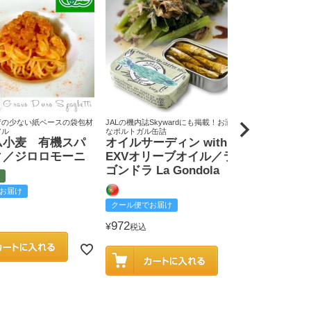
荷の少ない紙ベースの袋包材
JALの機内誌Skywardにも掲載！お洒落
原料米は全て国
アル
なポルトガル缶詰
りん屋
ム小麦 有機スパ
オイルサーディン with
戸田みりん
ィ／ジロロモーニ
EXVオリーブオイル／ラ
富
ゴンドラ La Gondola
お届け
クール便でお
クール便でお届け
2,585
¥
税込
972
¥
税込