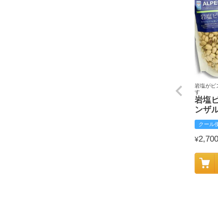
岩塩がピ
す
岩塩
ンザ
クール
2,70
¥