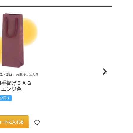
X1本用はこの紙袋には入り
用手提げＢＡＧ
 エンジ色
お届け