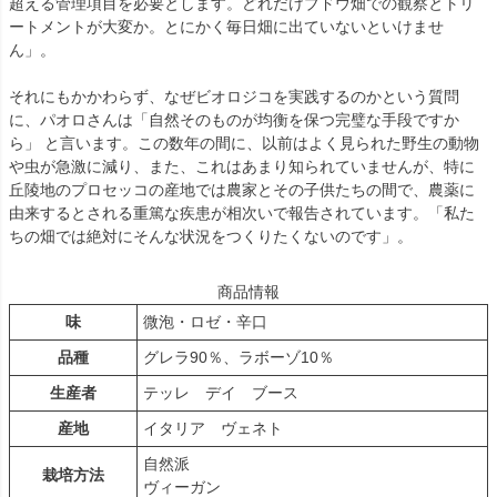
超える管理項目を必要とします。どれだけブドウ畑での観察とトリ
ートメントが大変か。とにかく毎日畑に出ていないといけませ
ん」。
それにもかかわらず、なぜビオロジコを実践するのかという質問
に、パオロさんは「自然そのものが均衡を保つ完璧な手段ですか
ら」 と言います。この数年の間に、以前はよく見られた野生の動物
や虫が急激に減り、また、これはあまり知られていませんが、特に
丘陵地のプロセッコの産地では農家とその子供たちの間で、農薬に
由来するとされる重篤な疾患が相次いで報告されています。「私た
ちの畑では絶対にそんな状況をつくりたくないのです」。
商品情報
味
微泡・ロゼ・辛口
品種
グレラ90％、ラボーゾ10％
生産者
テッレ デイ ブース
産地
イタリア ヴェネト
自然派
栽培方法
ヴィーガン