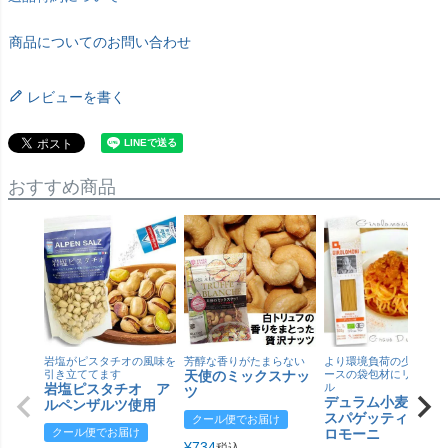
商品についてのお問い合わせ
レビューを書く
おすすめ商品
岩塩がピスタチオの風味を
芳醇な香りがたまらない
より環境負荷の少ない紙
引き立ててます
天使のミックスナッ
ースの袋包材にリニュー
岩塩ピスタチオ ア
ル
ツ
デュラム小麦 有
ルペンザルツ使用
スパゲッティ／ジ
クール便でお届け
クール便でお届け
ロモーニ
¥
734
税込