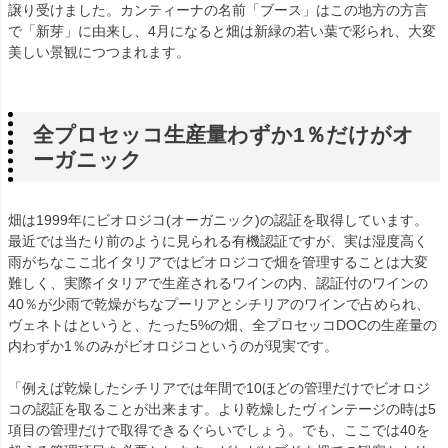
譲り受けました。カンティーナの名前「ブース」はこの地方の方言
で「新芽」に由来し、4月になると畑は新緑の若い葉で彩られ、大変
美しい景観につつまれます。
全プロセッコ生産量わずか1％だけがオ
ーガニック
畑は1999年にビオロジコ(オーガニック)の認証を取得しています。
最近では当たり前のように見られる有機認証ですが、実は湿度高く
雨がちなここ北イタリアではビオロジコで畑を管理することは大変
難しく、実際イタリアで生産されるワインの内、認証付のワインの
40％が少雨で乾燥がちなプーリアとシチリアのワインで占められ、
ヴェネトはというと、たった5%の畑、全プロセッコDOCの生産量の
内わずか1％のみがビオロジコというのが現実です。
「例えば乾燥したシチリアでは年間で10ほどの管理だけでビオロジ
コの認証を取ることが出来ます。より乾燥したヴィンテージの時は5
項目の管理だけで取得できるぐらいでしょう。でも、ここでは40を