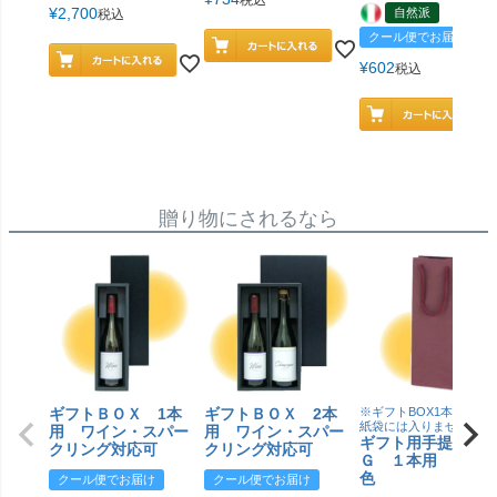
¥
2,700
自然派
税込
クール便でお届け
¥
602
税込
贈り物にされるなら
ギフトＢＯＸ 1本
ギフトＢＯＸ 2本
※ギフトBOX1本用はこ
紙袋には入りません
用 ワイン・スパー
用 ワイン・スパー
ギフト用手提げＢ
クリング対応可
クリング対応可
Ｇ １本用 エン
色
クール便でお届け
クール便でお届け