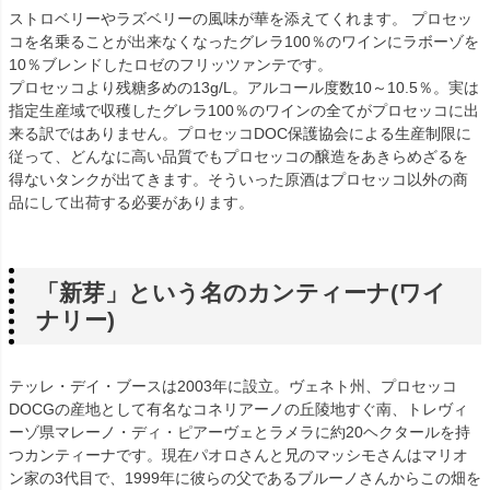
ストロベリーやラズベリーの風味が華を添えてくれます。 プロセッ
コを名乗ることが出来なくなったグレラ100％のワインにラボーゾを
10％ブレンドしたロゼのフリッツァンテです。
プロセッコより残糖多めの13g/L。アルコール度数10～10.5％。実は
指定生産域で収穫したグレラ100％のワインの全てがプロセッコに出
来る訳ではありません。プロセッコDOC保護協会による生産制限に
従って、どんなに高い品質でもプロセッコの醸造をあきらめざるを
得ないタンクが出てきます。そういった原酒はプロセッコ以外の商
品にして出荷する必要があります。
「新芽」という名のカンティーナ(ワイ
ナリー)
テッレ・デイ・ブースは2003年に設立。ヴェネト州、プロセッコ
DOCGの産地として有名なコネリアーノの丘陵地すぐ南、トレヴィ
ーゾ県マレーノ・ディ・ピアーヴェとラメラに約20ヘクタールを持
つカンティーナです。現在パオロさんと兄のマッシモさんはマリオ
ン家の3代目で、1999年に彼らの父であるブルーノさんからこの畑を