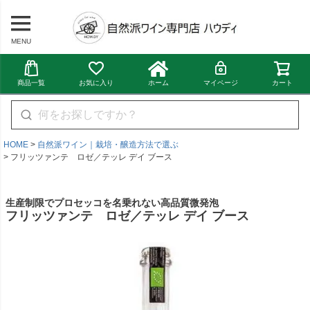
MENU
商品一覧
お気に入り
ホーム
マイページ
カート
HOME
自然派ワイン｜栽培・醸造方法で選ぶ
フリッツァンテ ロゼ／テッレ デイ ブース
生産制限でプロセッコを名乗れない高品質微発泡
フリッツァンテ ロゼ／テッレ デイ ブース