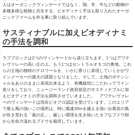
人はオーガニックヴィンヤードではなく、鶏、羊、牛などの動物や
多種多様な植物と共生する、ビオディナミ手法も取り入れたオーガ
ニックファームを作る事に取り組んでいます。
サスティナブルに加えビオディナミ
の手法を調和
ラブブロックは2つのヴィンヤードから成り立ちます。1つはアワテ
レヴァレーの高い丘の上。もう1つはセントラルオタゴの奥地。これ
らの土地の独特のテロワールを、いかに香りに表現していくかがワ
インメーカーの最大の課題となりました。そして、土地のポテンシ
ャルをありのままに表現出来るよう、有機栽培にこだわってワイン
造りをしており、ニュージーランド政府規定のサスティナブルに加
えビオディナミの手法を調和させていきました。 アワテレヴァレ
ーのヴィンヤードは現在ビオグロ認証を受けています。このエリア
で最も風の強いこの場所は、時に風速30mを越える強い台風並の風
が吹き荒れる「嵐の丘」。厳しい環境を生き抜いたタフなブドウ樹
から生命力溢れるブドウを栽培しています。