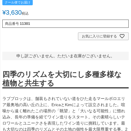
クール便でお届け
¥
3,630
税込
商品番号
11301
お気に入りに登録する
申し訳ございません。ただいま在庫がございません。
四季のリズムを大切にし多種多様な
植物と共生する
ラブブロックは、舗装もされていない道をひた走るマールボロエリ
ア最奥地の高い丘の上に、EricaとKimによって設立されました。喧
噪から遠く離れたこの場所の「眺望」と「大いなる可能性」に惚れ
込み、長年の準備を経てワイン造りをスタート。その素晴らしいテ
ロワールとユニークさを表現したワイン造りに挑戦しています。最
も大切なのは四季のリズムとその土地の個性を最大限尊重する事。2