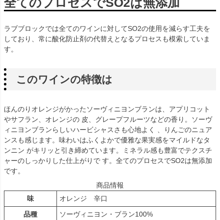
全てのプロセスでSO2は無添加
ラブブロックでは全てのワインに対してSO2の使用を減らす工夫を
しており、常に酸化防止剤の代替えとなるプロセスも模索していま
す。
このワインの特徴は
ほんのりオレンジがかったソーヴィニヨンブランは、アプリコット
やサフラン、オレンジの 皮、グレープフルーツなどの香り。ソーヴ
ィニヨンブランらしいハービシャスさも心地よく 、りんごのニュア
ンスも感じます。味わいはふくよかで優雅な果実感をマイルドなタ
ンニン がキリッと引き締めています。ミネラル感も豊富でテクスチ
ャーのしっかりした仕上がりで す。全てのプロセスでSO2は無添加
です。
商品情報
味
オレンジ 辛口
品種
ソーヴィニヨン・ブラン100%