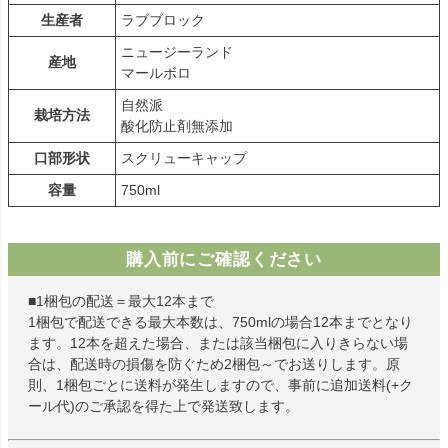
生産者
ラブブロック
ニュージーランド
産地
マールボロ
自然派
栽培方法
酸化防止剤無添加
口部形状
スクリューキャップ
容量
750ml
購入前にご確認ください
■1梱包の配送＝最大12本まで
1梱包で配送できる最大本数は、750mlの場合12本までとなり
ます。12本を超えた場合、または該当梱包に入りきらない場
合は、配送時の損傷を防ぐため2梱包～でお送りします。原
則、1梱包ごとに送料が発生しますので、事前に追加送料(+ク
ール代)のご承認を得た上で発送致します。