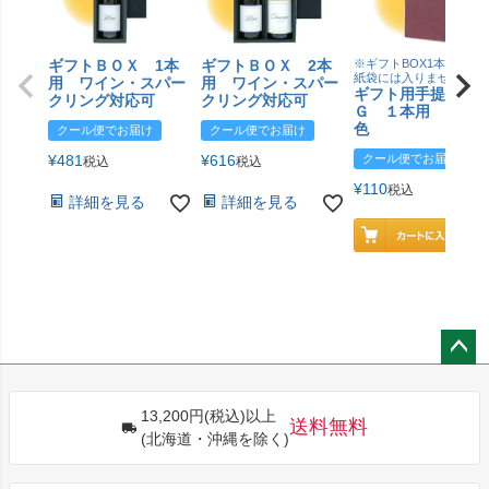
ギフトＢＯＸ 1本
ギフトＢＯＸ 2本
※ギフトBOX1本用はこ
紙袋には入りません
用 ワイン・スパー
用 ワイン・スパー
ギフト用手提げＢ
クリング対応可
クリング対応可
Ｇ １本用 エン
色
クール便でお届け
クール便でお届け
¥
481
¥
616
クール便でお届け
税込
税込
¥
110
税込
詳細を見る
詳細を見る
ペー
ジト
13,200円(税込)以上
ップ
送料無料
(北海道・沖縄を除く)
へ