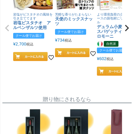
岩塩がピスタチオの風味を
芳醇な香りがたまらない
より環境負荷の少ない紙
引き立ててます
天使のミックスナッ
ースの袋包材にリニュー
岩塩ピスタチオ ア
ル
ツ
デュラム小麦 有
ルペンザルツ使用
スパゲッティ／ジ
クール便でお届け
クール便でお届け
ロモーニ
¥
734
税込
¥
2,700
自然派
税込
クール便でお届け
¥
602
税込
贈り物にされるなら