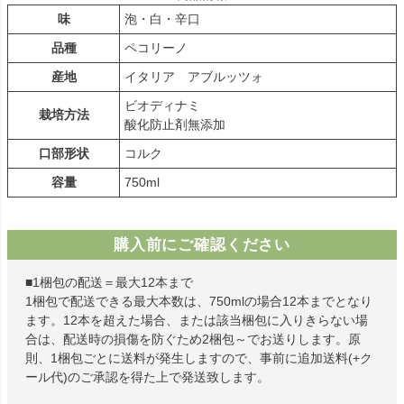
味
泡・白・辛口
品種
ペコリーノ
産地
イタリア アブルッツォ
ビオディナミ
栽培方法
酸化防止剤無添加
口部形状
コルク
容量
750ml
購入前にご確認ください
■1梱包の配送＝最大12本まで
1梱包で配送できる最大本数は、750mlの場合12本までとなり
ます。12本を超えた場合、または該当梱包に入りきらない場
合は、配送時の損傷を防ぐため2梱包～でお送りします。原
則、1梱包ごとに送料が発生しますので、事前に追加送料(+ク
ール代)のご承認を得た上で発送致します。