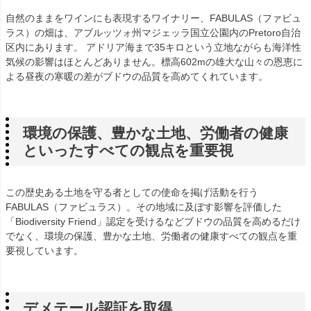
自然のままをワインにも表現するワイナリー、FABULAS（ファビュ
ラス）の畑は、アブルッツォ州マジェッラ国立公園内のPretoro自治
区内にあります。 アドリア海まで35キロという立地ながらも海洋性
気候の影響はほとんどありません。標高602mの雄大な山々の恩恵に
よる昼夜の寒暖の差がブドウの品質を高めてくれています。
環境の保護、豊かな土地、労働者の健康
といったすべての観点を重要視
この歴史ある土地を守る者としての使命を掲げ活動を行う
FABULAS（ファビュラス）。その地域に及ぼす影響を評価した
「Biodiversity Friend」認定を受けるなどブドウの品質を高めるだけ
でなく、環境の保護、豊かな土地、労働者の健康すべての観点を重
要視しています。
デメテール認証を取得