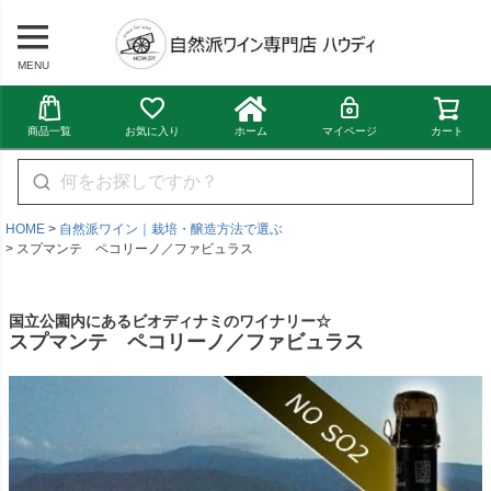
MENU
商品一覧
お気に入り
ホーム
マイページ
カート
HOME
自然派ワイン｜栽培・醸造方法で選ぶ
スプマンテ ペコリーノ／ファビュラス
国立公園内にあるビオディナミのワイナリー☆
スプマンテ ペコリーノ／ファビュラス