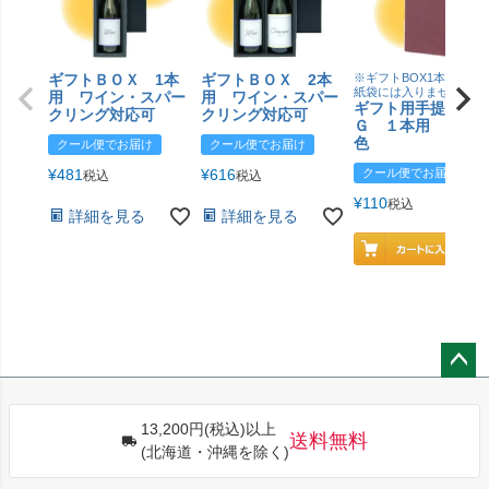
ギフトＢＯＸ 1本
ギフトＢＯＸ 2本
※ギフトBOX1本用はこ
紙袋には入りません
用 ワイン・スパー
用 ワイン・スパー
ギフト用手提げＢ
クリング対応可
クリング対応可
Ｇ １本用 エン
色
クール便でお届け
クール便でお届け
¥
481
¥
616
クール便でお届け
税込
税込
¥
110
税込
詳細を見る
詳細を見る
ペー
ジト
13,200円(税込)以上
ップ
送料無料
(北海道・沖縄を除く)
へ