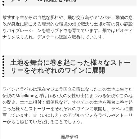
放牧する羊からの自然な肥料や、飛び交う鳥やミツバチ、動物の息
吹が身近に聞こえる理想的な環境の畑で肥沃な土壌が質の良い静謐
なバイブレーションを纏うブドウを育てています。畑ではビオディ
ナミを取り入れ、デメテール認証を取得しています。
土地を舞台に巻き起こった様々なストー
リーをそれぞれのワインに展開
ワインとラベルは現在マジェラ国立公園になったこの土地に生きた
伝説のMajellaneと呼ばれる7人の女性戦士にまつわる伝説やこの地
の歴史、土地に根付く価値観など、すべてこの土地を舞台に巻き起
こった様々なストーリーをそれぞれのワインに展開し、ラベルに描
写しています。古（いにしえ）のアブルッツォをラベルやストーリ
ーからも感じていただけることでしょう。
商品情報