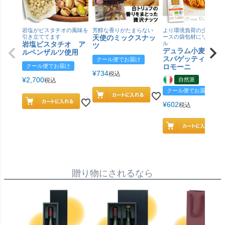
岩塩がピスタチオの風味を
芳醇な香りがたまらない
より環境負荷の少ない紙
引き立ててます
天使のミックスナッ
ースの袋包材にリニュー
岩塩ピスタチオ ア
ル
ツ
デュラム小麦 有
ルペンザルツ使用
スパゲッティ／ジ
クール便でお届け
クール便でお届け
ロモーニ
¥
734
税込
¥
2,700
自然派
税込
クール便でお届け
¥
602
税込
贈り物にされるなら