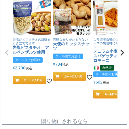
岩塩がピスタチオの風味を
芳醇な香りがたまらない
より環境負荷の少ない紙
引き立ててます
天使のミックスナッ
ースの袋包材にリニュー
岩塩ピスタチオ ア
ル
ツ
デュラム小麦 有
ルペンザルツ使用
スパゲッティ／ジ
クール便でお届け
クール便でお届け
ロモーニ
¥
734
税込
¥
2,700
自然派
税込
クール便でお届け
¥
602
税込
贈り物にされるなら