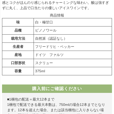
感とコクがほんのり感じられるチャーミングな味わい。酸は強すぎ
ずに丸く、上品で口当たりの優しいアイスワインです。
商品情報
味
白・極甘口
品種
ピノノワール
栽培方法
自然派（認証なし）
生産者
フリードリヒ・ベッカー
産地
ドイツ ファルツ
口部形状
スクリュー
容量
375ml
購入前にご確認ください
■1梱包の配送＝最大12本まで
1梱包で配送できる最大本数は、750mlの場合12本までとなり
ます。12本を超えた場合、または該当梱包に入りきらない場