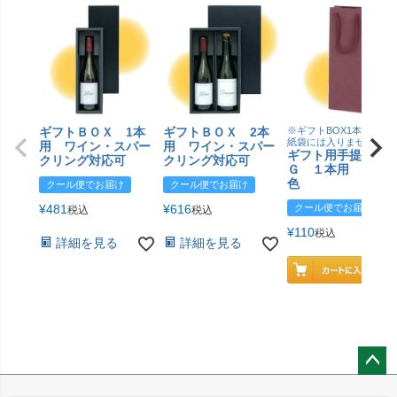
ギフトＢＯＸ 1本
ギフトＢＯＸ 2本
※ギフトBOX1本用はこ
紙袋には入りません
用 ワイン・スパー
用 ワイン・スパー
ギフト用手提げＢ
クリング対応可
クリング対応可
Ｇ １本用 エン
色
クール便でお届け
クール便でお届け
¥
481
¥
616
クール便でお届け
税込
税込
¥
110
税込
詳細を見る
詳細を見る
ペー