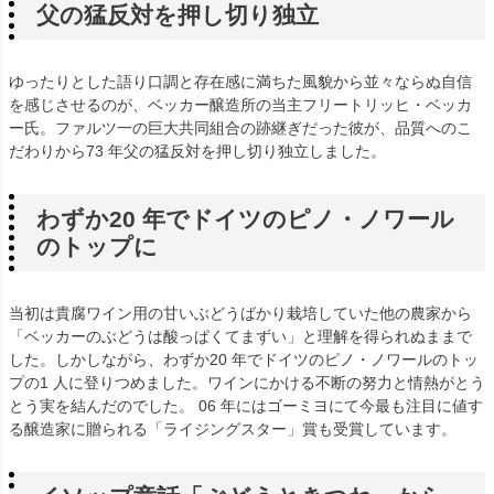
父の猛反対を押し切り独立
ゆったりとした語り口調と存在感に満ちた風貌から並々ならぬ自信
を感じさせるのが、ベッカー醸造所の当主フリートリッヒ・ベッカ
ー氏。ファルツ一の巨大共同組合の跡継ぎだった彼が、品質へのこ
だわりから73 年父の猛反対を押し切り独立しました。
わずか20 年でドイツのピノ・ノワール
のトップに
当初は貴腐ワイン用の甘いぶどうばかり栽培していた他の農家から
「ベッカーのぶどうは酸っぱくてまずい」と理解を得られぬままで
した。しかしながら、わずか20 年でドイツのピノ・ノワールのトッ
プの1 人に登りつめました。ワインにかける不断の努力と情熱がとう
とう実を結んだのでした。 06 年にはゴーミヨにて今最も注目に値す
る醸造家に贈られる「ライジングスター」賞も受賞しています。