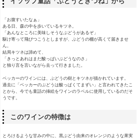
イソップ童話「ぶどうときつね」から
「お腹すいたなぁ」
ある日、森の中を歩いているキツネ。
「あんなところに美味しそうなぶどうがあるぞ」
駆け寄って飛びつこうとしますが、ぶどうの棚が高くて届きませ
ん。
結局キツネは諦めて、
「きっとあれはまだ酸っぱいぶどうなのさ」
と独り言を言いながら去って行きました。
ベッカーのワインには、ぶどうの樹とキツネが描かれています。
過去に「ベッカーのぶどうは酸っぱくてまずい」と言われてきたこ
とから、今でも童話の挿絵をワインのラベルに使用しているのだそ
うです。
このワインの特徴は
とろけるような甘みの中に、黒ぶどう由来のオレンジのような果実