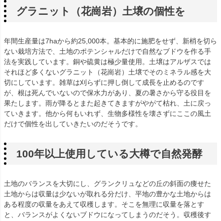
グラニット（花崗岩）土壌の個性を
年間生産量は7haから約25,000本。基本的に施肥をせず、新梢を切ら
ない栽培方法で、土地のポテンシャルだけで自然なブドウを作る手
法を実践しています。銅や硫黄は極少量使用。土壌はアルザスでは
それほど多くないグラニット（花崗岩）土壌でそのミネラル感を大
切にしています。雑草は刈らずに押し倒して成長を止めるのです
が、根は死んでいないので保水力があり、夏の暑さから守る役目を
果たします。雨が降るとまた起きてきますがやがて枯れ、土に戻っ
ていきます。他から何もいれず、生物多様性を壊さずにここの風土
だけで個性を出していきたいのだそうです。
100年以上使用している大樽で自然発酵
土地のバランスを大切にし、グランクリュなどの丘の斜面の痩せた
土地からは収量は少ないが取れる分だけ、平地の豊かな土地からは
ある程度の収量をあえて収穫します。そこを無理に収量を落とす
と、バランスがよくないブドウになってしまうのだそう。収穫後す