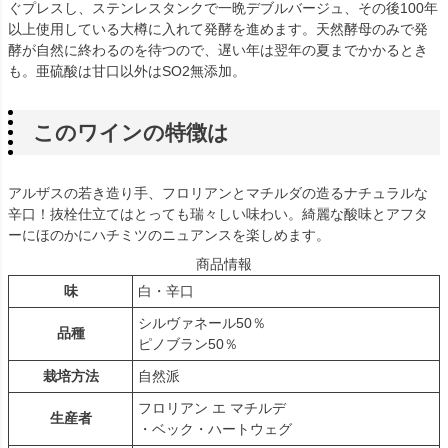
ぐプレスし、ステンレスタンクで一晩デブルバージュ、その後100年
以上使用している大樽に入れて発酵を進めます。天然酵母のみで発
酵が自然に終わるのを待つので、遅い年は翌年の夏までかかるとき
も。亜硫酸は甘口以外はSO2無添加。
このワインの特徴は
アルザスの若き造り手、フロリアンとマチルダの造るナチュラルな
辛口！抜栓仕立てはとっても瑞々しい味わい。綺麗な酸味とアフタ
ーにほのかにハチミツのニュアンスを楽しめます。
商品情報
味
白・辛口
シルヴァネール50％
品種
ピノブラン50％
栽培方法
自然派
フロリアン エ マチルデ
生産者
・ベック・ハートウェグ