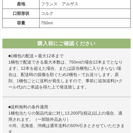
産地
フランス アルザス
口部形状
コルク
容量
750ml
購入前にご確認ください
■1梱包の配送＝最大12本まで
1梱包で配送できる最大本数は、750mlの場合12本までとなり
ます。12本を超えた場合、または該当梱包に入りきらない場
合は、配送時の損傷を防ぐため2梱包～でお送りします。原
則、1梱包ごとに送料が発生しますので、事前に追加送料(+ク
ール代)のご承認を得た上で発送致します。
■送料無料の条件適用
1梱包当たりの製品代金に対し13,200円(税込)以上の場合、適
用されます。（一部除外品あり）
※尚、北海道、沖縄は通常送料の50%引きとさせていただきま
す。