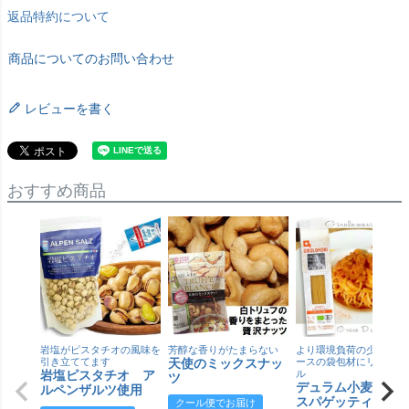
返品特約について
商品についてのお問い合わせ
レビューを書く
おすすめ商品
岩塩がピスタチオの風味を
芳醇な香りがたまらない
より環境負荷の少ない紙
引き立ててます
天使のミックスナッ
ースの袋包材にリニュー
岩塩ピスタチオ ア
ル
ツ
デュラム小麦 有
ルペンザルツ使用
スパゲッティ／ジ
クール便でお届け