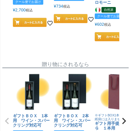
クール便でお届け
ロモーニ
¥
734
税込
¥
2,700
自然派
税込
クール便でお届け
¥
602
税込
贈り物にされるなら
ギフトＢＯＸ 1本
ギフトＢＯＸ 2本
※ギフトBOX1本用はこ
紙袋には入りません
用 ワイン・スパー
用 ワイン・スパー
ギフト用手提げＢ
クリング対応可
クリング対応可
Ｇ １本用 エン