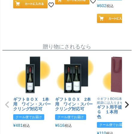
¥
602
税込
贈り物にされるなら
ギフトＢＯＸ 1本
ギフトＢＯＸ 2本
※ギフトBOX1本用はこ
紙袋には入りません
用 ワイン・スパー
用 ワイン・スパー
ギフト用手提げＢ
クリング対応可
クリング対応可
Ｇ １本用 エン
色
クール便でお届け
クール便でお届け
¥
481
¥
616
クール便でお届け
税込
税込
¥
110
税込