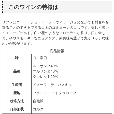
このワインの特徴は
サブレはコート・デュ・ローヌ・ヴィラージュのなかでも村名を名
乗ることのできるできる１８のコミューンの１つです。美しく淡い
イエローゴールド、白い花のようなフローラルな香り。口に含む
と、ややスモーキーなニュアンス、果実味も豊かで丸くリッチな味
わいが広がります。
商品情報
味
白 辛口
ルーサンヌ40％
品種
マルサンヌ40％
クレレット20％
生産者
ドメーヌ・デ・パスキエ
産地
フランス コートデュローヌ
栽培方法
自然派
口部形状
コルク