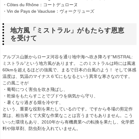
・Côtes du Rhône：コートデュローヌ
・Vin de Pays de Vaucluse：ヴォークリューズ
地方風「ミストラル」がもたらす恩恵
を受けて
アルプス山脈からローヌ河谷を通り地中海へ吹き降ろす”MISTRAL:
ミストラル”という地方風があります。 このミストラルは時には風速
60kmを超えるほどの強風で、まるで日本の台風のよう！ そして体感
温度は、気温のマイナス６℃にもなるという異常な寒さなのです。
この風こそが
・葡萄につく害虫を吹き飛ばし、
・乾燥をもたらすことでブドウを病気から守り、
・暑くなり過ぎる畑を冷やす、
という、重要な役割を果たしているのです。ですから冬場の剪定作
業は、相当寒くて大変な作業なことは言うまでもありません。こう
いった環境もあり、2010年から有機農業への転換を果たし、化学肥
料や除草剤、防虫剤を入れていません。