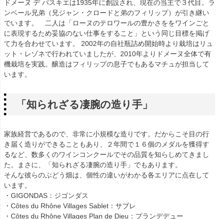
ドメーヌ デ パスキエは1935年に創設され、現在の当主で３代目。ラ
ンベール兄弟（兄ジャン・クロードと弟のフィリップ）が引き継い
でいます。 二人は「ローヌのテロワールの豊かさををワインごと
に表現するため妥協のない仕事をすること」という同じ目標を掲げ
て力を合わせています。 2002年の自社瓶詰め開始時より栽培はリュ
ット・レゾネで行われていましたが、2010年よりドメーヌ全体で有
機栽培を実践。醸造はフィリップの息子でもあるマチュが担当して
います。
「知られざる凄腕の造り手」
家族経営であるので、非常に小規模な造りです。だからこそ目の行
き届く造りができることもあり、２年間で１６個のメダルを獲得す
るなど、数多くのワインコンクールでその品質を知らしめてきまし
た。まさに、「知られざる凄腕の造り手」でもあります。
そんな彼らのぶどう畑は、個性の違いがわかる各エリアに点在して
います。
・GIGONDAS：ジゴンダス
・Côtes du Rhône Villages Sablet：サブレ
・Côtes du Rhône Villages Plan de Dieu：プランデデュー