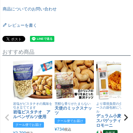
商品についてのお問い合わせ
レビューを書く
おすすめ商品
岩塩がピスタチオの風味を
芳醇な香りがたまらない
より環境負荷の少ない紙
引き立ててます
天使のミックスナッ
ースの袋包材にリニュー
岩塩ピスタチオ ア
ル
ツ
デュラム小麦 有
ルペンザルツ使用
スパゲッティ／ジ
クール便でお届け
クール便でお届け
ロモーニ
¥
734
税込
自然派