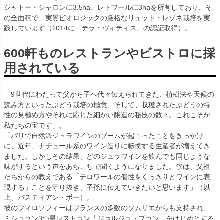
シャトー・シャロンに3.5ha、レトワールに3haを所有しており、そ
の全面積で、実質ビオロジックの厳格なリュット・レゾネ栽培を実
践しています（2014に「テラ・ヴィティス」の認証取得）。
600軒ものレストランやビストロに採
用されている
「9世代にわたって父から子へ代々伝えられてきた、植樹法や天候の
読み方といったぶどう栽培の極意、そして、収穫されたぶどうの特
性の見極め方やそれに応じた細かい醸造の秘技の数々。これこそが
私たちの宝です」。
「パリで自然派ジュラワインのブームが起こったことをきっかけ
に、近年、ナチュール系のワイン造りに転換する生産者が増えてき
ました。しかしその結果、どのジュラワインを飲んでも同じような
味がするという声をあちこちで聞くようになりました。僕は、父祖
たちからの教えである「テロワールの個性をくっきりとワインに表
現する」ことを守り抜き、子孫に伝えていきたいと思います」（以
上、バスティアン・ボー）。
彼のフィロソフィーはフランスの多数のソムリエからも支持され、
ミシュラン3つ星レストラン「ジョルジュ・ブラン」をはじめとする