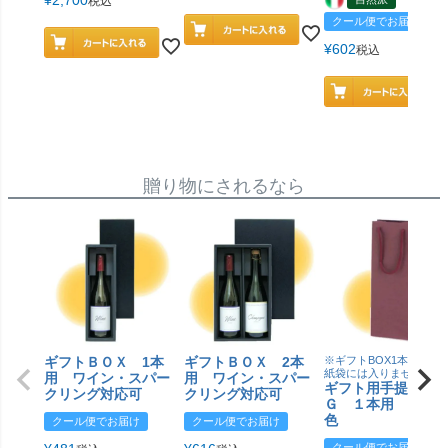
¥
2,700
税込
クール便でお届け
¥
602
税込
贈り物にされるなら
ギフトＢＯＸ 1本
ギフトＢＯＸ 2本
※ギフトBOX1本用はこ
紙袋には入りません
用 ワイン・スパー
用 ワイン・スパー
ギフト用手提げＢ
クリング対応可
クリング対応可
Ｇ １本用 エン
色
クール便でお届け
クール便でお届け
クール便でお届け