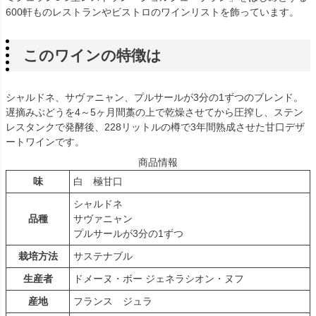
600軒ものレストランやビストロのワインリストを飾っています。
このワインの特徴は
シャルドネ、サヴァニャン、プルサールが3分の1ずつのブレンド。
遅摘みぶどうを4～5ヶ月間藁の上で乾燥させてから圧搾し、ステン
レスタンクで発酵後、228リットルの樽で3年間熟成させた甘口デザ
ートワインです。
商品情報
味
白 極甘口
シャルドネ
品種
サヴァニャン
プルサールが3分の1ずつ
栽培方法
サステナブル
生産者
ドメーヌ・ボー ジェネラシオン・ヌフ
産地
フランス ジュラ