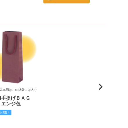
X1本用はこの紙袋には入り
用手提げＢＡＧ
 エンジ色
お届け