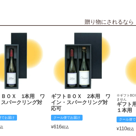
贈り物にされるなら
トＢＯＸ 1本用 ワ
ギフトＢＯＸ 2本用 ワ
※ギフトBO
ません
・スパークリング対
イン・スパークリング対
ギフト
応可
１本用
便でお届け
クール便でお届け
クール便で
616
¥
込
税込
110
¥
税込