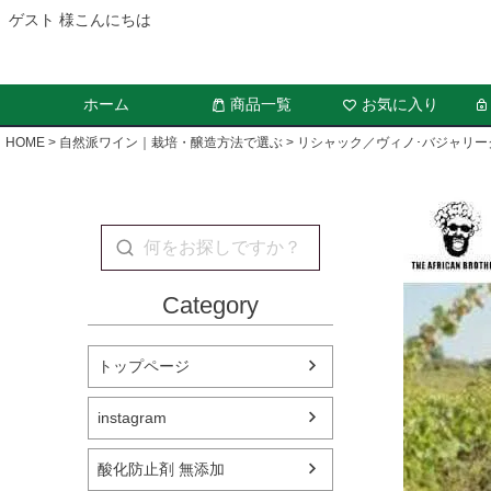
ゲスト 様こんにちは
ホーム
商品一覧
お気に入り
HOME
自然派ワイン｜栽培・醸造方法で選ぶ
リシャック／ヴィノ･バジャリー
Category
トップページ
instagram
酸化防止剤 無添加