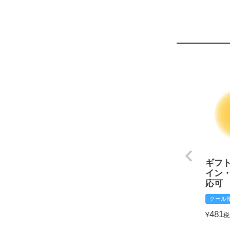
ギフ
イン
応可
クール
481
¥
税