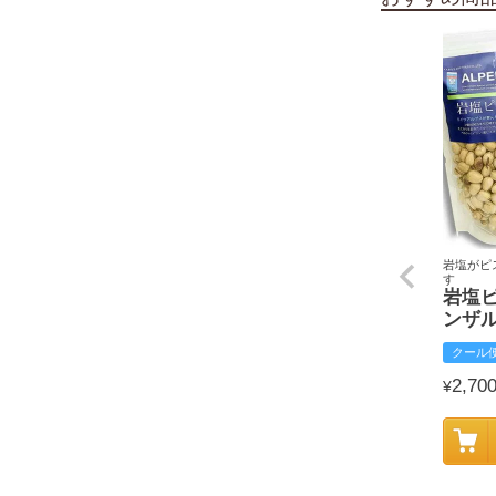
岩塩がピ
す
岩塩
ンザ
クール
2,70
¥