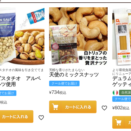
スタチオの風味を引き立ててま
芳醇な香りがたまらない
より環境負
天使のミックスナッツ
にリニュー
ピスタチオ アルペ
デュラ
ルツ使用
クール便でお届け
ゲッテ
734
¥
税込
自然派
便でお届け
クール便で
0
税込
602
¥
税込