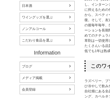
し、インターン
日本酒
に抑えるための
から、スベティ
ワイングッズを選ぶ
復。そして、友
の後毎年毎年、生
ノンアルコール
ーションを長期
めてのナチュラ
こだわり食品を選ぶ
草剤は一切使用
たくさんいる品
低でも1年は熟
Information
このワ
ブログ
メディア掲載
ラズベリー、ブ
ひ冷やして飲み
会員登録
自社畑にある全
ング、カベルネ