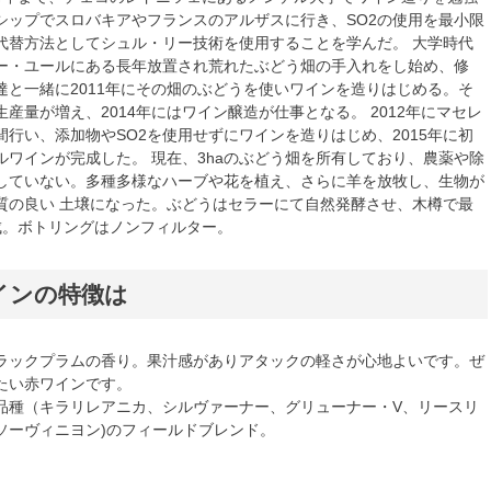
シップでスロバキアやフランスのアルザスに行き、SO2の使用を最小限
代替方法としてシュル・リー技術を使用することを学んだ。 大学時代
ー・ユールにある長年放置され荒れたぶどう畑の手入れをし始め、修
達と一緒に2011年にその畑のぶどうを使いワインを造りはじめる。そ
産量が増え、2014年にはワイン醸造が仕事となる。 2012年にマセレ
間行い、添加物やSO2を使用せずにワインを造りはじめ、2015年に初
ルワインが完成した。 現在、3haのぶどう畑を所有しており、農薬や除
していない。多種多様なハーブや花を植え、さらに羊を放牧し、生物が
質の良い 土壌になった。ぶどうはセラーにて自然発酵させ、木樽で最
成。ボトリングはノンフィルター。
インの特徴は
ラックプラムの香り。果汁感がありアタックの軽さが心地よいです。ぜ
たい赤ワインです。
品種（キラリレアニカ、シルヴァーナー、グリューナー・V、リースリ
ソーヴィニヨン)のフィールドブレンド。