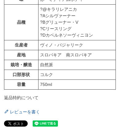
?@キラリレアニカ
?Aシルヴァーナー
品種
?Bグリューナー・V
?Cリースリング
?Dカベルネソーヴィニヨン
生産者
ヴィノ・バジャリーク
産地
スロバキア 南スロバキア
栽培・醸造
自然派
口部形状
コルク
容量
750ml
返品特約について
レビューを書く