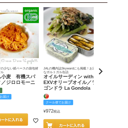
荷の少ない紙ベースの袋包材
JALの機内誌Skywardにも掲載！お洒落
原料米は全て国
アル
なポルトガル缶詰
りん屋
ム小麦 有機スパ
オイルサーディン with
戸田みりん
ィ／ジロロモーニ
EXVオリーブオイル／ラ
富
ゴンドラ La Gondola
お届け
クール便でお
クール便でお届け
2,585
¥
税込
972
¥
税込