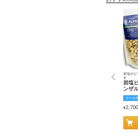
岩塩がピ
す
岩塩
ンザ
クール
2,70
¥