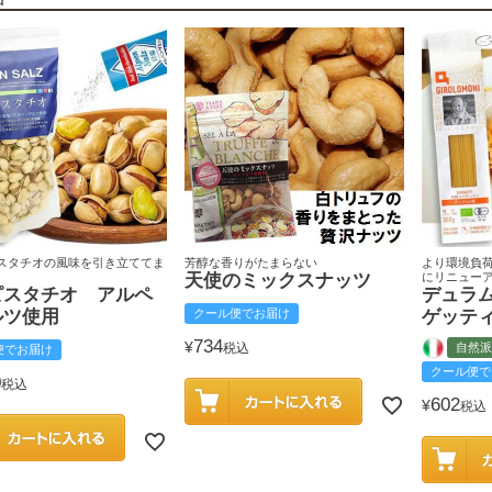
スタチオの風味を引き立ててま
芳醇な香りがたまらない
より環境負
天使のミックスナッツ
にリニュー
ピスタチオ アルペ
デュラ
ルツ使用
クール便でお届け
ゲッテ
734
¥
税込
自然派
便でお届け
クール便で
0
税込
602
¥
税込