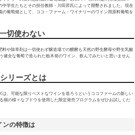
の中学生たちとその担任教師・川田昇氏によって開墾されました。現在
園の葡萄畑として、ココ・ファーム・ワイナリーのワイン用原料葡萄を
一切使わない
肥料や除草剤は一切使わず醸造場での醗酵も天然の野生酵母や野生乳酸
いう健全な葡萄で造られた栃木発のワイン、飲んでみたいと思いません
シリーズとは
ズは、可能な限りベストなワインを造ろうというココファームの新しい
なる畑の様々なブドウを使用した限定発売プログラムをぜひお試しくだ
インの特徴は