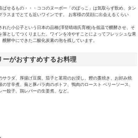
喜ばせるもの・・・ココのヌーボー「のぼっこ」は気取らず飲め、タン
グラスまでとても近いワインです。 お客様の笑顔に出会えるくらい
された小公子という日本の品種(澤登晴雄氏育種)を低温で醗酵させ、そ
を落としてつくりました。ワインを冷やすことによってフレッシュな果
、醗酵中にできた二酸化炭素の泡を残しています。
リーがおすすめするお料理
のサラダ、厚揚げ豆腐、茄子と茗荷のお浸し、鰹の藁焼き、お好み焼
根の甘辛煮、蕪と豚バラ肉のポトフ、鴨肉のロースト ベリーソース、
シー餃子、鶏レバーの生姜煮、など。
品