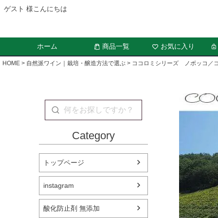
ゲスト 様こんにちは
ホーム
商品一覧
お気に入り
HOME
自然派ワイン｜栽培・醸造方法で選ぶ
ココロミシリーズ ノボッコ／コ
Category
トップページ
instagram
酸化防止剤 無添加