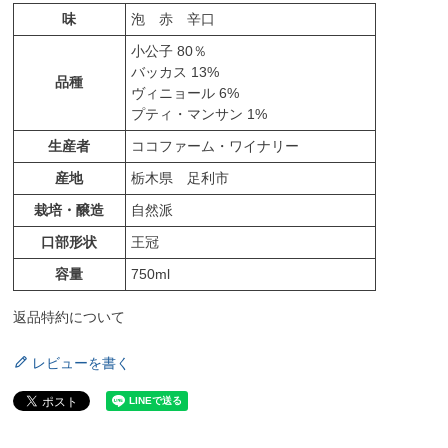
味
泡 赤 辛口
小公子 80％
バッカス 13%
品種
ヴィニョール 6%
プティ・マンサン 1%
生産者
ココファーム・ワイナリー
産地
栃木県 足利市
栽培・醸造
自然派
口部形状
王冠
容量
750ml
返品特約について
レビューを書く