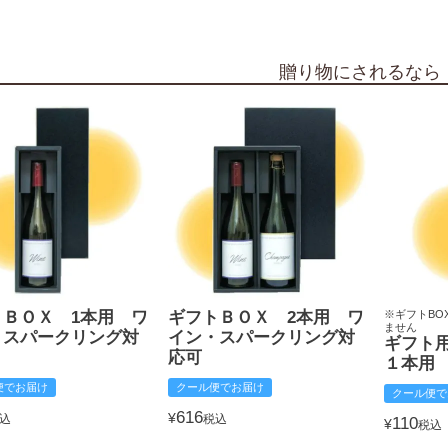
贈り物にされるなら
トＢＯＸ 1本用 ワ
ギフトＢＯＸ 2本用 ワ
※ギフトBO
ません
・スパークリング対
イン・スパークリング対
ギフト
応可
１本用
便でお届け
クール便でお届け
クール便で
616
¥
込
税込
110
¥
税込