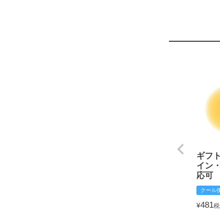
ギフ
イン
応可
クール
481
¥
税