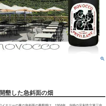
開墾した急斜面の畑
･ワイナリーの東の急斜面の葡萄畑は、1958年、当時の足利市立第三中