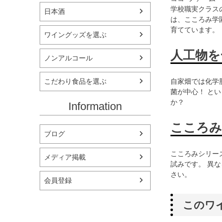
学校職実クラス
日本酒
は、こころみ学
育てています。
ワイングッズを選ぶ
人工物を
ノンアルコール
こだわり食品を選ぶ
自家畑では化学
菌が中心！ と
か？
Information
こころみ
ブログ
こころみシリー
メディア掲載
試みです。 異
さい。
会員登録
このワ