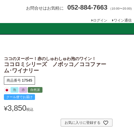
052-884-7663
お問合せはお気軽に
（10:00〜20:00)
ログイン
ワイン通信
ココのヌーボー！赤のしゅわしゅわ泡のワイン！
ココロミシリーズ ノボッコ／ココファー
ム･ワイナリー
商品番号
17545
泡
赤
自然派
クール便でお届け
3,850
¥
税込
お気に入りに登録する