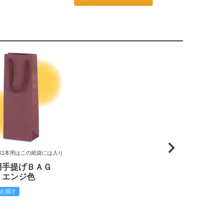
X1本用はこの紙袋には入り
用手提げＢＡＧ
 エンジ色
お届け