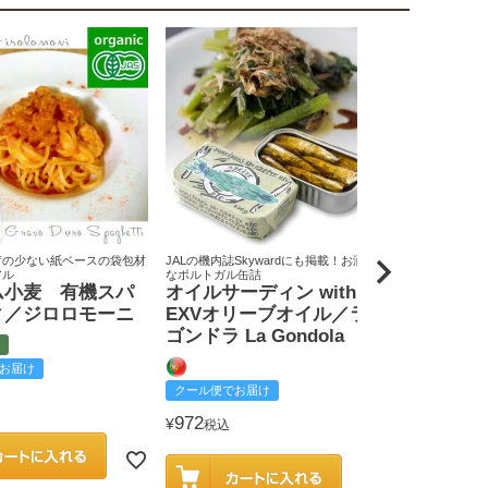
荷の少ない紙ベースの袋包材
JALの機内誌Skywardにも掲載！お洒落
原料米は全て国
アル
なポルトガル缶詰
りん屋
ム小麦 有機スパ
オイルサーディン with
戸田みりん
ィ／ジロロモーニ
EXVオリーブオイル／ラ
富
ゴンドラ La Gondola
お届け
クール便でお
クール便でお届け
2,585
¥
税込
972
¥
税込