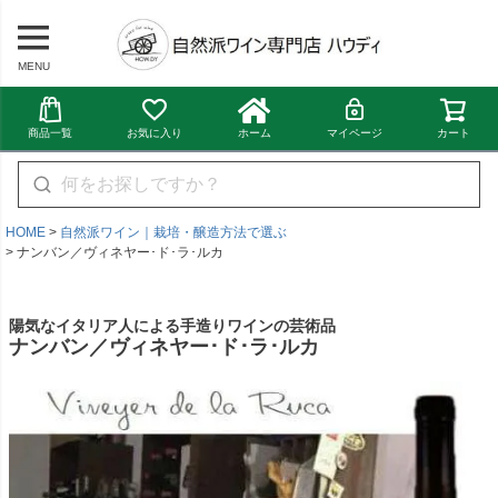
MENU
商品一覧
お気に入り
ホーム
マイページ
カート
HOME
自然派ワイン｜栽培・醸造方法で選ぶ
ナンバン／ヴィネヤー･ド･ラ･ルカ
陽気なイタリア人による手造りワインの芸術品
ナンバン／ヴィネヤー･ド･ラ･ルカ