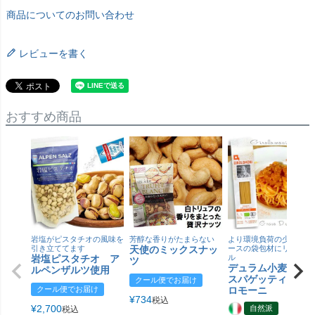
商品についてのお問い合わせ
レビューを書く
おすすめ商品
岩塩がピスタチオの風味を
芳醇な香りがたまらない
より環境負荷の少ない紙
引き立ててます
天使のミックスナッ
ースの袋包材にリニュー
岩塩ピスタチオ ア
ル
ツ
デュラム小麦 有
ルペンザルツ使用
スパゲッティ／ジ
クール便でお届け
クール便でお届け
ロモーニ
¥
734
税込
¥
2,700
自然派
税込