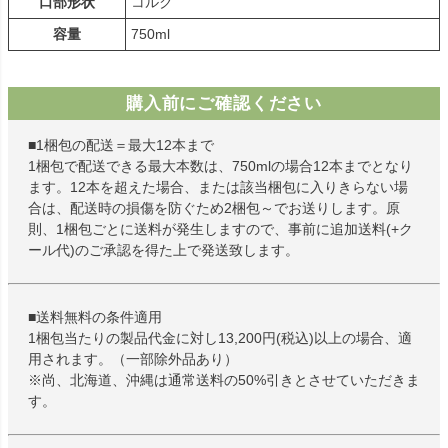
口部形状
コルク
容量
750ml
購入前にご確認ください
■1梱包の配送＝最大12本まで
1梱包で配送できる最大本数は、750mlの場合12本までとなり
ます。12本を超えた場合、または該当梱包に入りきらない場
合は、配送時の損傷を防ぐため2梱包～でお送りします。原
則、1梱包ごとに送料が発生しますので、事前に追加送料(+ク
ール代)のご承認を得た上で発送致します。
■送料無料の条件適用
1梱包当たりの製品代金に対し13,200円(税込)以上の場合、適
用されます。（一部除外品あり）
※尚、北海道、沖縄は通常送料の50%引きとさせていただきま
す。