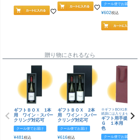
クール便でお届け
¥
602
税込
贈り物にされるなら
ギフトＢＯＸ 1本
ギフトＢＯＸ 2本
※ギフトBOX1本用はこ
紙袋には入りません
用 ワイン・スパー
用 ワイン・スパー
ギフト用手提げＢ
クリング対応可
クリング対応可
Ｇ １本用 エン
色
クール便でお届け
クール便でお届け
¥
481
¥
616
クール便でお届け
税込
税込