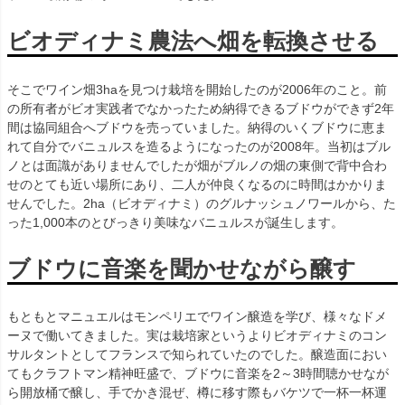
ビオディナミ農法へ畑を転換させる
そこでワイン畑3haを見つけ栽培を開始したのが2006年のこと。前
の所有者がビオ実践者でなかったため納得できるブドウができず2年
間は協同組合へブドウを売っていました。納得のいくブドウに恵ま
れて自分でバニュルスを造るようになったのが2008年。当初はブル
ノとは面識がありませんでしたが畑がブルノの畑の東側で背中合わ
せのとても近い場所にあり、二人が仲良くなるのに時間はかかりま
せんでした。2ha（ビオディナミ）のグルナッシュノワールから、た
った1,000本のとびっきり美味なバニュルスが誕生します。
ブドウに音楽を聞かせながら醸す
もともとマニュエルはモンペリエでワイン醸造を学び、様々なドメ
ーヌで働いてきました。実は栽培家というよりビオディナミのコン
サルタントとしてフランスで知られていたのでした。醸造面におい
てもクラフトマン精神旺盛で、ブドウに音楽を2～3時間聴かせなが
ら開放桶で醸し、手でかき混ぜ、樽に移す際もバケツで一杯一杯運