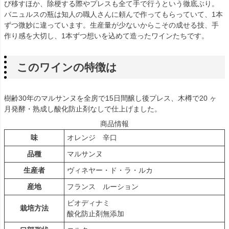
び移すほか、除梗する際やプレスも全て手で行うという徹底ぶり。
バニュルスの瓶は知人の職人さんに頼んで作ってもらっていて、1本
ずつ微妙に違っています。生産量が少ないからこその成せる技、手
作り感を大切し、1本ずつ想いを込めて造ったワインたちです。
このワインの特徴は
樹齢30年のマルサンヌを全房で15日間醸し後プレス、木樽で20 ヶ
月発酵・熟成し酸化防止剤なしで仕上げました。
商品情報
味
オレンジ 辛口
品種
マルサンヌ
生産者
ヴィネヤー・ド・ラ・ルカ
産地
フランス ルーション
ビオディナミ
栽培方法
酸化防止剤無添加