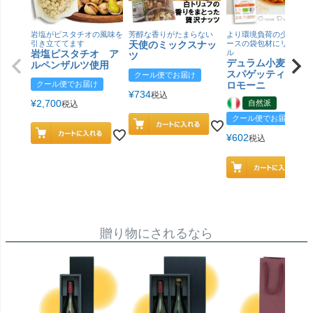
岩塩がピスタチオの風味を
芳醇な香りがたまらない
より環境負荷の少ない紙
引き立ててます
天使のミックスナッ
ースの袋包材にリニュー
岩塩ピスタチオ ア
ル
ツ
デュラム小麦 有
ルペンザルツ使用
スパゲッティ／ジ
クール便でお届け
クール便でお届け
ロモーニ
¥
734
税込
¥
2,700
自然派
税込
クール便でお届け
¥
602
税込
贈り物にされるなら