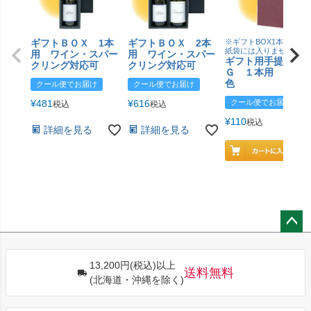
ギフトＢＯＸ 1本
ギフトＢＯＸ 2本
※ギフトBOX1本用はこ
紙袋には入りません
用 ワイン・スパー
用 ワイン・スパー
ギフト用手提げＢ
クリング対応可
クリング対応可
Ｇ １本用 エン
色
クール便でお届け
クール便でお届け
¥
481
¥
616
クール便でお届け
税込
税込
¥
110
税込
詳細を見る
詳細を見る
ペー
ジト
13,200円(税込)以上
ップ
送料無料
(北海道・沖縄を除く)
へ