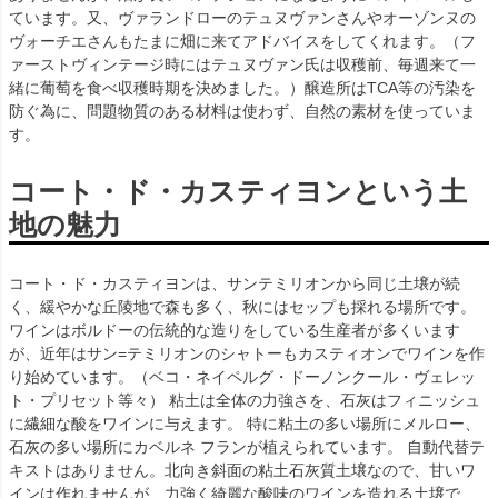
ています。又、ヴァランドローのテュヌヴァンさんやオーゾンヌの
ヴォーチエさんもたまに畑に来てアドバイスをしてくれます。（フ
ァーストヴィンテージ時にはテュヌヴァン氏は収穫前、毎週来て一
緒に葡萄を食べ収穫時期を決めました。）醸造所はTCA等の汚染を
防ぐ為に、問題物質のある材料は使わず、自然の素材を使っていま
す。
コート・ド・カスティヨンという土
地の魅力
コート・ド・カスティヨンは、サンテミリオンから同じ土壌が続
く、緩やかな丘陵地で森も多く、秋にはセップも採れる場所です。
ワインはボルドーの伝統的な造りをしている生産者が多くいます
が、近年はサン=テミリオンのシャトーもカスティオンでワインを作
り始めています。（ベコ・ネイペルグ・ドーノンクール・ヴェレッ
ト・プリセット等々） 粘土は全体の力強さを、石灰はフィニッシュ
に繊細な酸をワインに与えます。 特に粘土の多い場所にメルロー、
石灰の多い場所にカベルネ フランが植えられています。 自動代替テ
キストはありません。北向き斜面の粘土石灰質土壌なので、甘いワ
インは作れませんが、力強く綺麗な酸味のワインを造れる土壌で