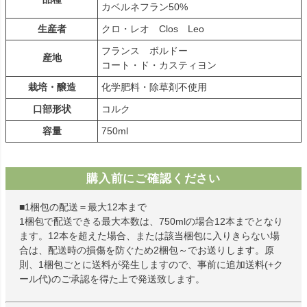
カベルネフラン50%
生産者
クロ・レオ Clos Leo
フランス ボルドー
産地
コート・ド・カスティヨン
栽培・醸造
化学肥料・除草剤不使用
口部形状
コルク
容量
750ml
購入前にご確認ください
■1梱包の配送＝最大12本まで
1梱包で配送できる最大本数は、750mlの場合12本までとなり
ます。12本を超えた場合、または該当梱包に入りきらない場
合は、配送時の損傷を防ぐため2梱包～でお送りします。原
則、1梱包ごとに送料が発生しますので、事前に追加送料(+ク
ール代)のご承認を得た上で発送致します。