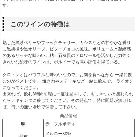
す。
このワインの特徴は
熟した黒系ベリーやブラックチェリー、カシスなどの甘やかな香り
に黒胡椒や黒オリーブ、ビターチョコの風味。ボリュームと凝縮感
のあるリッチな味わい。粘土石灰質のテロワールを活かした力強く
きれいな酸味のワインは、ボルドーでも高い評価を得ている。
クロ・レオはパワフルな味わいなので、お肉を食べながら 一緒に飲
むのがベストです。 焼き肉やステーキなど一緒に飲んで、 ライオン
になってください。
出来れば、飲む3時間前程に一度味見をして、もしきついと感じられ
たらデキャンタに移してください。その時点で、特に問題が無けれ
ば、匂いの無い場所で保管して下さい。
商品情報
味
赤 フルボディ
メルロー50%
品種