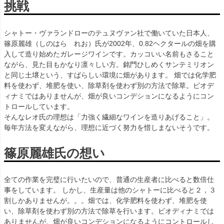
挑戦
シャトー・ヴァランドローのテュヌヴァン社で働いていた日本人、
篠原麗雄（しのはら れお）氏が2002年、0.82ヘクタールの畑を購
入して造り始めたガレージワインです。カッコいい名前もさること
ながら、見た目もかなり凛々しい方。銘門ひしめくサンテミリオン
と同じ土壌という、すばらしい環境に畑があります。 畑では化学肥
料を使わず、堆肥を使い、除草剤を使わず別の方法で除草。ビオデ
ィナミではありませんが、畑が良いコンデションになるようにコン
トロールしています。
そんなレオ氏の理想は「力強く繊細なワインを造りあげること」。
毎年方法を変えながら、理想に近づく努力を惜しまないそうです。
篠原麗雄氏の想い
全ての作業を完璧に行いたいので、普通の生産者に比べると数倍仕
事をしています。 しかし、生産量は他のシャトーに比べると２，３
割しかありませんが。。。畑では、化学肥料を使わず、堆肥を使
い、除草剤を使わず別の方法で除草を行います。ビオディナミでは
ありませんが、畑が良いコンデションになるようにコントロールし