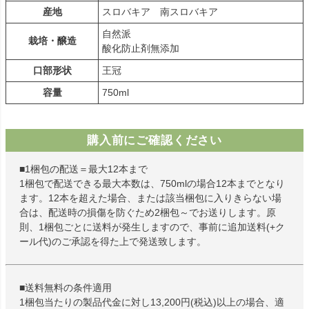
産地
スロバキア 南スロバキア
自然派
栽培・醸造
酸化防止剤無添加
口部形状
王冠
容量
750ml
購入前にご確認ください
■1梱包の配送＝最大12本まで
1梱包で配送できる最大本数は、750mlの場合12本までとなり
ます。12本を超えた場合、または該当梱包に入りきらない場
合は、配送時の損傷を防ぐため2梱包～でお送りします。原
則、1梱包ごとに送料が発生しますので、事前に追加送料(+ク
ール代)のご承認を得た上で発送致します。
■送料無料の条件適用
1梱包当たりの製品代金に対し13,200円(税込)以上の場合、適