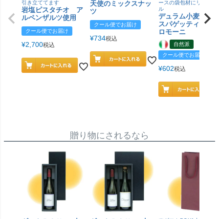
引き立ててます
天使のミックスナッ
ースの袋包材にリニュー
岩塩ピスタチオ ア
ル
ツ
デュラム小麦 有
ルペンザルツ使用
スパゲッティ／ジ
クール便でお届け
クール便でお届け
ロモーニ
¥
734
税込
¥
2,700
自然派
税込
クール便でお届け
¥
602
税込
贈り物にされるなら