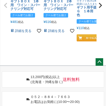
ギフトＢＯＸ 1本
ギフトＢＯＸ 2本
※ギフトBOX1本用はこ
紙袋には入りません
用 ワイン・スパー
用 ワイン・スパー
ギフト用手提げＢ
クリング対応可
クリング対応可
Ｇ １本用 エン
色
クール便でお届け
クール便でお届け
¥
481
¥
616
クール便でお届け
税込
税込
¥
110
税込
詳細を見る
詳細を見る
ペー
ジト
13,200円(税込)以上
ップ
送料無料
(北海道・沖縄を除く)
へ
０５２－８８４－７６６３
お電話はお気軽に(10:00〜20:00)