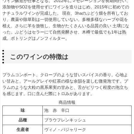
ワイン醸造が仕事となる。 2012年にマセレーションを長期間行い、
添加物やSO2を使用せずにワインを造りはじめ、2015年に初めての
ナチュラルワインが完成した。 現在、3haのぶどう畑を所有してお
り、農薬や除草剤は一切使用していない。多種多様なハーブや花を
植え、さらに羊を放牧し、生物がたくさんいる品質の良い 土壌にな
った。ぶどうはセラーにて自然発酵させ、木樽で最低でも1年は熟
成。ボトリングはノンフィルター。
このワインの特徴は
プラムコンポート、クローブのような甘いスパイスの香り。心地よ
い甘みと、アールグレイや紅茶の様な余韻を楽しむ微発泡です。プ
ラムのような大粒の黒系果実の甘みと、舌がピリつく程度の泡立ち
を感じます。口に含んだ際にトロみがあります。
商品情報
味
泡 赤 辛口
品種
ブラウフレンキッシュ
生産者
ヴィノ・バジャリーク