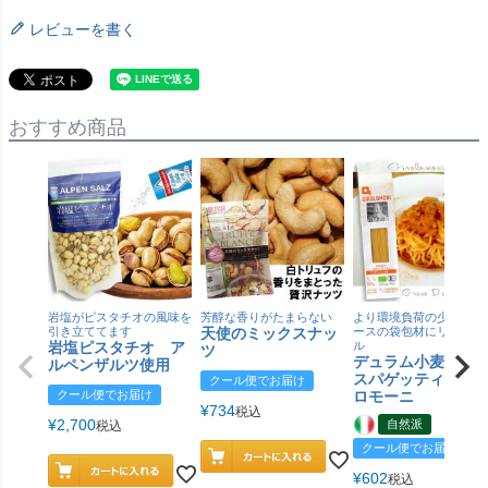
レビューを書く
おすすめ商品
岩塩がピスタチオの風味を
芳醇な香りがたまらない
より環境負荷の少ない紙
引き立ててます
天使のミックスナッ
ースの袋包材にリニュー
岩塩ピスタチオ ア
ル
ツ
デュラム小麦 有
ルペンザルツ使用
スパゲッティ／ジ
クール便でお届け
クール便でお届け
ロモーニ
¥
734
税込
¥
2,700
自然派
税込
クール便でお届け
¥
602
税込