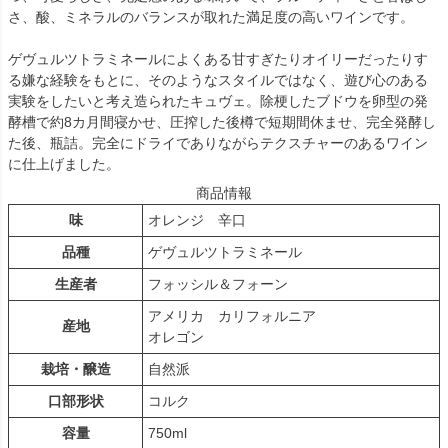
さ、酸、ミネラルのバランスが取れた満足度の高いワインです。
ゲヴュルツトラミネールによくある甘すぎたりオイリーだったりす
る嫌な経験をもとに、そのようなスタイルではなく、遊び心のある
実験をしたいと考え造られたキュヴェ。除梗したブドウを卵型の発
酵槽で約8カ月間寝かせ、圧搾した後樽で短期間休ませ、完全発酵し
た後、瓶詰。完全にドライでありながらテクスチャーのあるワイン
に仕上げました。
商品情報
味
オレンジ 辛口
品種
ゲヴュルツトラミネール
生産者
フォッシル＆フォーン
アメリカ カリフォルニア
産地
オレゴン
栽培・醸造
自然派
口部形状
コルク
容量
750ml