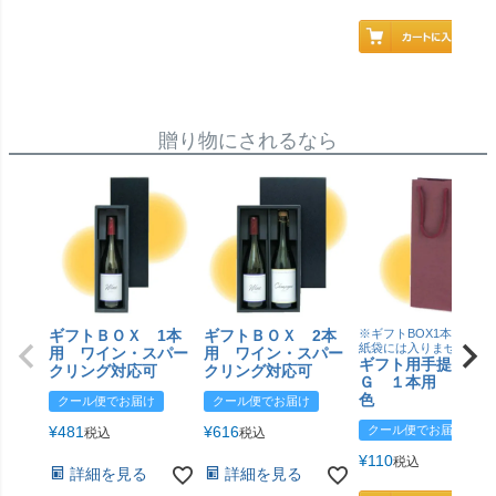
贈り物にされるなら
ギフトＢＯＸ 1本
ギフトＢＯＸ 2本
※ギフトBOX1本用はこ
紙袋には入りません
用 ワイン・スパー
用 ワイン・スパー
ギフト用手提げＢ
クリング対応可
クリング対応可
Ｇ １本用 エン
色
クール便でお届け
クール便でお届け
¥
481
¥
616
クール便でお届け
税込
税込
¥
110
税込
詳細を見る
詳細を見る