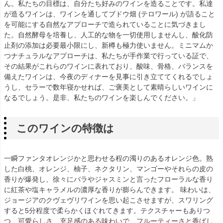
ん。私たちの目標は、自分たち好みのワインを造ることです。私達
が造るワインは、ワインを通してブドウ畑 (テロワール) が語ること
を可能にする自然なアプローチで造られていることに気づきまし
た。自然酵母を培養し、人工的な物を一切使用しませんし、酸化防
止剤の添加は必要最小限にし、新樽も極力使いません。ミニマムか
つナチュラルなアプローチは、私たちが手作業で行っている証で、
その結果がこれらのワインに表れており、酸味、骨格、バランスを
備えたワインは、今夜のディナーを見事に引き立ててくれるでしょ
うし、セラーで数年寝かせれば、ご褒美として素晴らしいワインに
なるでしょう。是非、私たちのワインを楽しんでください。」
このワインの特徴は
一瞬ファンタオレンジかと思わせる程の濁りのあるオレンジ色。熟
した白桃、オレンジ、柚子、ネクタリン、マンゴーやそれらの皮の
香りが爆発し、徐々にバラやジャスミンと言ったフローラルな香り
に紅茶や塩キャラメルの濃厚な香りが膨らんできます。 味わいは、
ジョージアのクヴェヴリワインを思い起こさせますが、スワリング
すると5分程度で柔らかくほぐれてきます。テクスチャーもありつ
つ、可愛らしさ、充足感のある味わいで、フルーティーさと香ばし