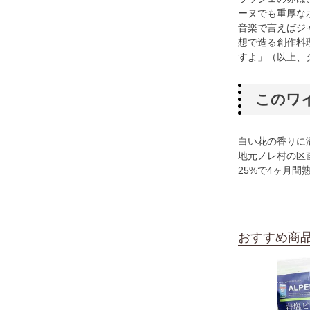
ーヌでも重厚な
音楽で言えばジ
想で造る創作料
すよ」（以上、
このワ
白い花の香りに
地元ノレ村の区画
25%で4ヶ月間
おすすめ商