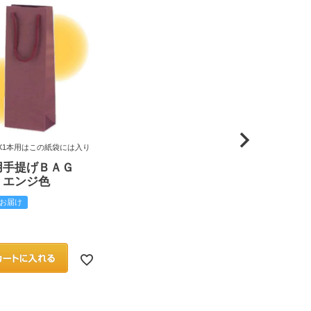
X1本用はこの紙袋には入り
用手提げＢＡＧ
 エンジ色
お届け