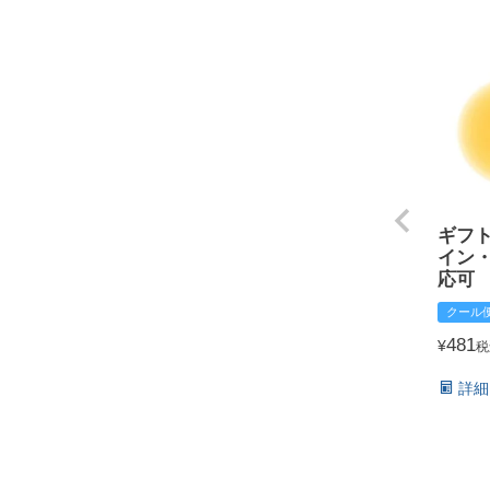
ギフ
イン
応可
クール
481
¥
税
詳細