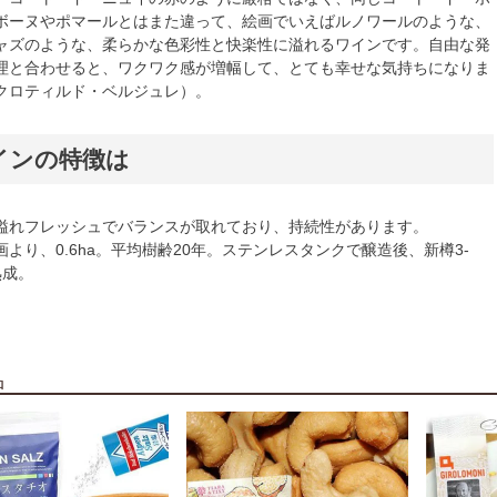
ボーヌやポマールとはまた違って、絵画でいえばルノワールのような、
ャズのような、柔らかな色彩性と快楽性に溢れるワインです。自由な発
理と合わせると、ワクワク感が増幅して、とても幸せな気持ちになりま
クロティルド・ベルジュレ）。
インの特徴は
溢れフレッシュでバランスが取れており、持続性があります。
より、0.6ha。平均樹齢20年。ステンレスタンクで醸造後、新樽3-
熟成。
品