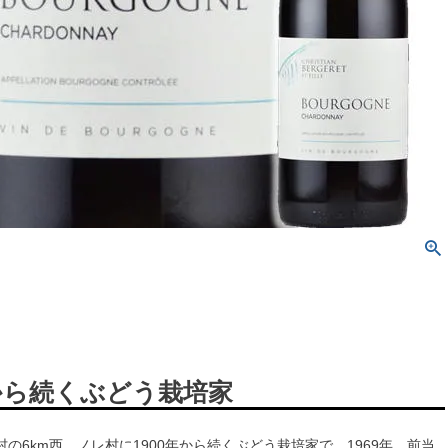
年から続くぶどう栽培家
の6km西、ノレ村に1900年から続くぶどう栽培家で、1969年、前当