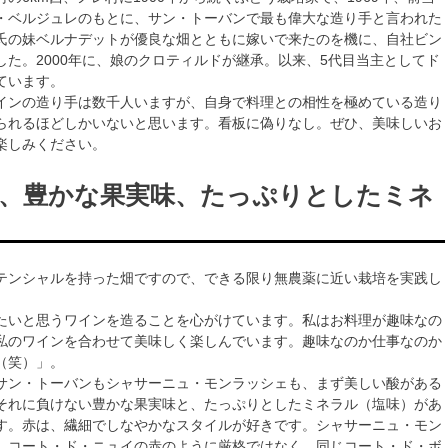
・ベルジュレのもとに、サン・トーバンで最も偉大な造り手と言われた
氏の妹ベルナデットが優良な畑とともに嫁いで来たのを機に、自社ビン
した。2000年に、娘のクロティルドが継承。以来、5代目当主としてド
ています。
インの造り手は数千人いますが、自身で料理との相性を極めている造り
られるほどしかいないと思います。看板に偽りなし。ぜひ、美味しいお
楽しみください。
、豊かな果実味、たっぷりとしたミネ
テンシャルを持った畑ですので、できる限り無農薬に近い栽培を実践し
たいと思うワインを造ることを心がけています。私はお料理が趣味なの
私のワインを合わせて美味しく楽しんでいます。趣味なのか仕事なのか
（笑）」。
サン・トーバンもシャサーニュ・モンラッシェも、まず美しい酸がある
それに負けない豊かな果実味と、たっぷりとしたミネラル（塩味）があ
す。赤は、繊細でしなやかなスタイルが好きです。シャサーニュ・モン
、コート・ド・ニュイの赤のように厳格ではなく、同じコート・ド・ボ