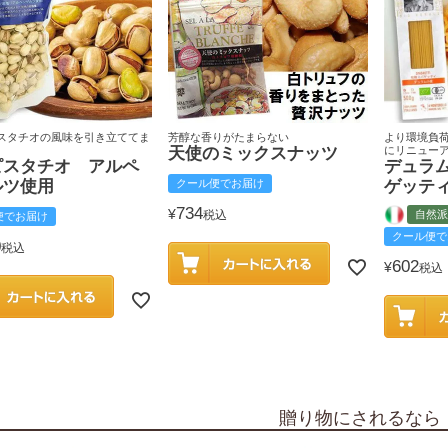
スタチオの風味を引き立ててま
芳醇な香りがたまらない
より環境負
天使のミックスナッツ
にリニュー
ピスタチオ アルペ
デュラ
ルツ使用
クール便でお届け
ゲッテ
734
¥
税込
自然派
便でお届け
クール便で
0
税込
602
¥
税込
贈り物にされるなら