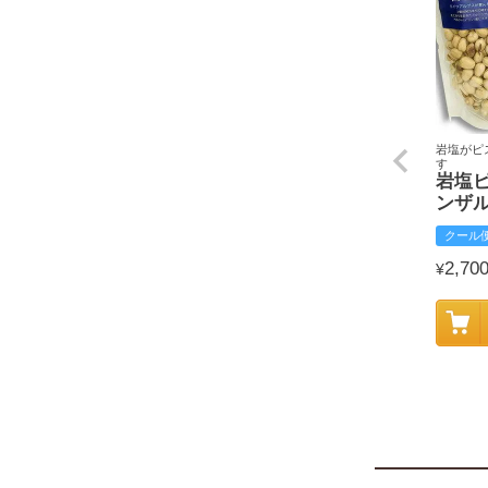
岩塩がピ
す
岩塩
ンザ
クール
2,70
¥