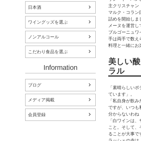
主クリスチャン
日本酒
マルク・コラン
詰めを開始しま
ワイングッズを選ぶ
メーヌを運営し
ブルゴーニュワ
ノンアルコール
手は両手で数え
料理と一緒にお
こだわり食品を選ぶ
美しい酸
Information
ラル
ブログ
「素晴らしいポ
ています」。
メディア掲載
「私自身が飲み
ですが、いつも
分からないわね
会員登録
「白ワインは、
こと。そして、
ることが大事で
ラッシェの赤は