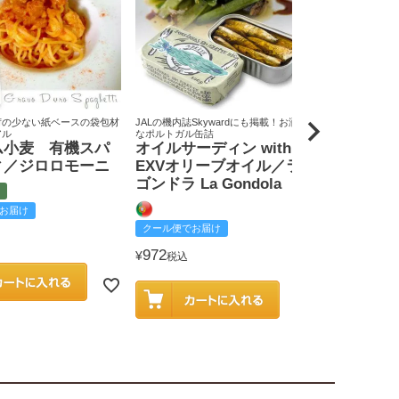
荷の少ない紙ベースの袋包材
JALの機内誌Skywardにも掲載！お洒落
原料米は全て国
アル
なポルトガル缶詰
りん屋
ム小麦 有機スパ
オイルサーディン with
戸田みりん
ィ／ジロロモーニ
EXVオリーブオイル／ラ
富
ゴンドラ La Gondola
お届け
クール便でお
クール便でお届け
2,585
¥
税込
972
¥
税込