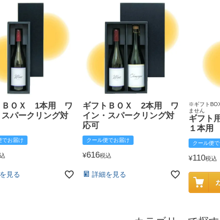
トＢＯＸ 1本用 ワ
ギフトＢＯＸ 2本用 ワ
※ギフトBO
ません
・スパークリング対
イン・スパークリング対
ギフト
応可
１本用
便でお届け
クール便でお届け
クール便で
616
¥
込
税込
110
¥
税込
を見る
詳細を見る