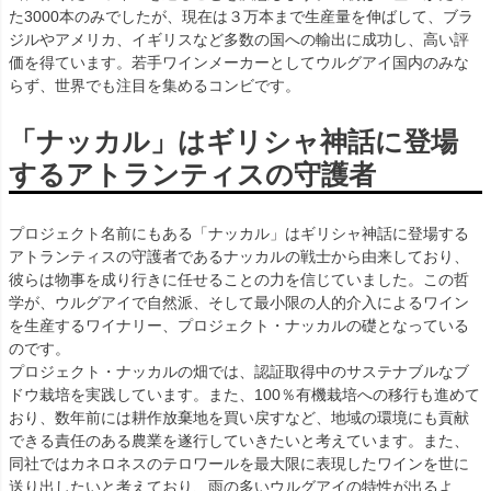
た3000本のみでしたが、現在は３万本まで生産量を伸ばして、ブラ
ジルやアメリカ、イギリスなど多数の国への輸出に成功し、高い評
価を得ています。若手ワインメーカーとしてウルグアイ国内のみな
らず、世界でも注目を集めるコンビです。
「ナッカル」はギリシャ神話に登場
するアトランティスの守護者
プロジェクト名前にもある「ナッカル」はギリシャ神話に登場する
アトランティスの守護者であるナッカルの戦士から由来しており、
彼らは物事を成り行きに任せることの力を信じていました。この哲
学が、ウルグアイで自然派、そして最小限の人的介入によるワイン
を生産するワイナリー、プロジェクト・ナッカルの礎となっている
のです。
プロジェクト・ナッカルの畑では、認証取得中のサステナブルなブ
ドウ栽培を実践しています。また、100％有機栽培への移行も進めて
おり、数年前には耕作放棄地を買い戻すなど、地域の環境にも貢献
できる責任のある農業を遂行していきたいと考えています。また、
同社ではカネロネスのテロワールを最大限に表現したワインを世に
送り出したいと考えており、雨の多いウルグアイの特性が出るよ