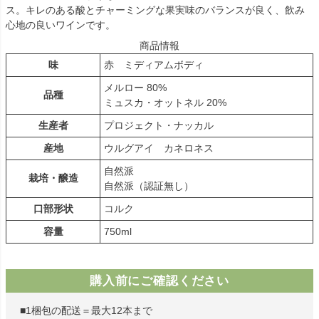
ス。キレのある酸とチャーミングな果実味のバランスが良く、飲み
心地の良いワインです。
商品情報
味
赤 ミディアムボディ
メルロー 80%
品種
ミュスカ・オットネル 20%
生産者
プロジェクト・ナッカル
産地
ウルグアイ カネロネス
自然派
栽培・醸造
自然派（認証無し）
口部形状
コルク
容量
750ml
購入前にご確認ください
■1梱包の配送＝最大12本まで