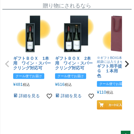
贈り物にされるなら
ギフトＢＯＸ 1本
ギフトＢＯＸ 2本
※ギフトBOX1本用はこ
紙袋には入りません
用 ワイン・スパー
用 ワイン・スパー
ギフト用手提げＢ
クリング対応可
クリング対応可
Ｇ １本用 エン
色
クール便でお届け
クール便でお届け
¥
481
¥
616
クール便でお届け
税込
税込
¥
110
税込
詳細を見る
詳細を見る