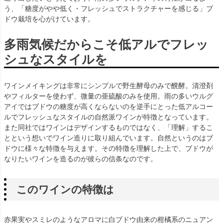
う、「糖度がやや低く・フレッシュでストラクチャーを感じる」ブ
ドウ栽培を心がけています。
多雨気候だからこそ低アルでフレッ
シュなスタイルを
ワインメイキングは非常にシンプルで野生酵母のみで醗酵。清澄剤
やフィルターを使わず、微量の亜硫酸のみを使用。雨の多いウルグ
アイではブドウの糖度が高くならないのを逆手にとった低アルコー
ルでフレッシュなスタイルの自然派ワインが特徴となっています。
また同社ではワインはデザインするものではなく、「理解」するこ
とという想いでワイン造りに取り組んでいます。自然というのはブ
ドウに様々な特徴を与えます。その特徴を理解した上で、ブドウが
なりたいワインを造るのが彼らの信条なのです。
このワインの特徴は
赤果実やスミレのようなアロマに白ブドウ由来の柑橘系のニュアン