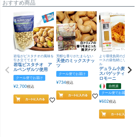
おすすめ商品
岩塩がピスタチオの風味を
芳醇な香りがたまらない
より環境負荷の少ない紙
引き立ててます
天使のミックスナッ
ースの袋包材にリニュー
岩塩ピスタチオ ア
ル
ツ
デュラム小麦 有
ルペンザルツ使用
スパゲッティ／ジ
クール便でお届け
クール便でお届け
ロモーニ
¥
734
税込
¥
2,700
自然派
税込
クール便でお届け
¥
602
税込