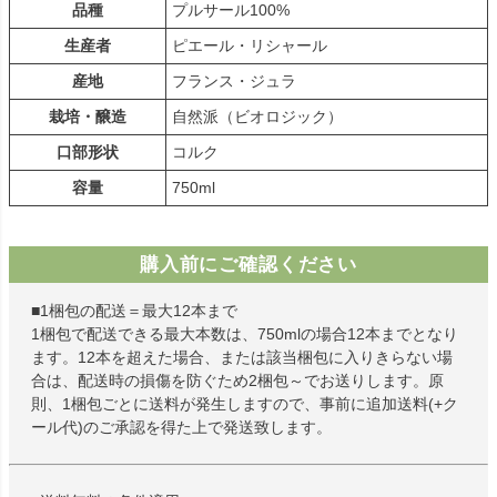
品種
プルサール100%
生産者
ピエール・リシャール
産地
フランス・ジュラ
栽培・醸造
自然派（ビオロジック）
口部形状
コルク
容量
750ml
購入前にご確認ください
■1梱包の配送＝最大12本まで
1梱包で配送できる最大本数は、750mlの場合12本までとなり
ます。12本を超えた場合、または該当梱包に入りきらない場
合は、配送時の損傷を防ぐため2梱包～でお送りします。原
則、1梱包ごとに送料が発生しますので、事前に追加送料(+ク
ール代)のご承認を得た上で発送致します。