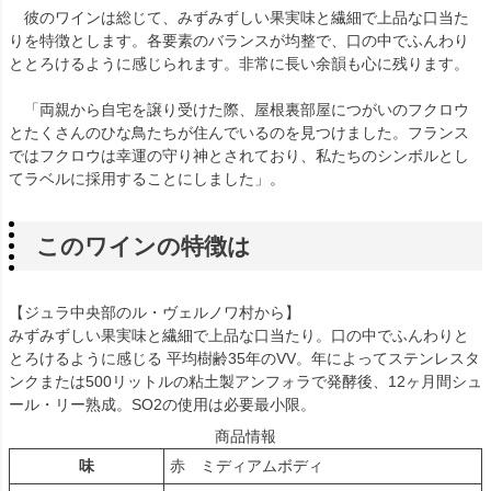
彼のワインは総じて、みずみずしい果実味と繊細で上品な口当た
りを特徴とします。各要素のバランスが均整で、口の中でふんわり
ととろけるように感じられます。非常に長い余韻も心に残ります。
「両親から自宅を譲り受けた際、屋根裏部屋につがいのフクロウ
とたくさんのひな鳥たちが住んでいるのを見つけました。フランス
ではフクロウは幸運の守り神とされており、私たちのシンボルとし
てラベルに採用することにしました」。
このワインの特徴は
【ジュラ中央部のル・ヴェルノワ村から】
みずみずしい果実味と繊細で上品な口当たり。口の中でふんわりと
とろけるように感じる 平均樹齢35年のVV。年によってステンレスタ
ンクまたは500リットルの粘土製アンフォラで発酵後、12ヶ月間シュ
ール・リー熟成。SO2の使用は必要最小限。
商品情報
味
赤 ミディアムボディ