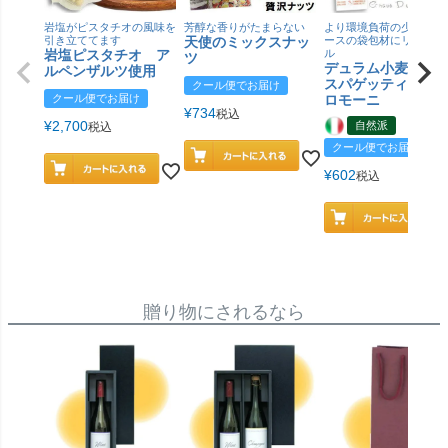
岩塩がピスタチオの風味を
芳醇な香りがたまらない
より環境負荷の少ない紙
引き立ててます
天使のミックスナッ
ースの袋包材にリニュー
岩塩ピスタチオ ア
ル
ツ
デュラム小麦 有
ルペンザルツ使用
スパゲッティ／ジ
クール便でお届け
クール便でお届け
ロモーニ
¥
734
税込
¥
2,700
自然派
税込
クール便でお届け
¥
602
税込
贈り物にされるなら