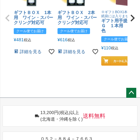
ギフトＢＯＸ 1本
ギフトＢＯＸ 2本
※ギフトBOX1本用はこ
紙袋には入りません
用 ワイン・スパー
用 ワイン・スパー
ギフト用手提げＢ
クリング対応可
クリング対応可
Ｇ １本用 エン
色
クール便でお届け
クール便でお届け
¥
481
¥
616
クール便でお届け
税込
税込
¥
110
税込
詳細を見る
詳細を見る
ペー
ジト
13,200円(税込)以上
ップ
送料無料
(北海道・沖縄を除く)
へ
０５２－８８４－７６６３