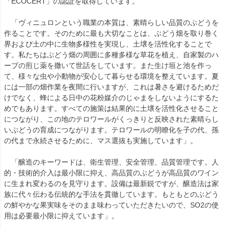
「ECOCERT」の認証を取得しています。
「ヴィニュロンという職業の本質は、素晴らしい品質のぶどうを
作ることです。そのために最も大切なことは、ぶどう畑を取り巻く
界および土の中に生物多様性を実現し、土壌を活性化することで
す。私たちはぶどう畑の周囲に多種多様な草花を植え、自家製のハ
ーブの煎じ薬を撒いて世話をしています。また生け垣と池を作っ
て、様々な虫や小動物が安心して暮らせる環境を整えています。夏
には一部の畑作業を夜間に行いますが、これは暑さを避けるためだ
けでなく、蜂による日中の花粉媒介のじゃまをしないようにするた
めでもあります。すべての施策は結果的に土壌を活性化させること
につながり、この地のテロワールがくっきりと反映された素晴らし
いぶどうの育成につながります。テロワールの明瞭化を子の代、孫
の代まで永続させるために、マス選抜も実施しています」。
「醸造のキーワードは、衛生管理、安全管理、品質管理です。人
的・技術的介入は最小限に抑え、高品質のぶどうが高品質のワイン
に生まれ変わるのを見守ります。設備は最新鋭ですが、醸造法は家
族に代々伝わる伝統的な手法を貫徹しています。もともとのぶどう
の鮮やかな果実味をそのまま味わっていただきたいので、SO2の使
用は必要最小限に抑えています」。