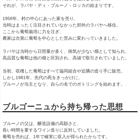
それが、ラバヤ・ディ・ブルーノ・ロッカの始まりです。
1958年、村の中心にあった家を売り、
当時はまったく注目されていなかった郊外のラバヤへ移住。
ここから葡萄栽培に力を注ぎ、
農家は次第に葡萄を中心とした営みに変わっていきました。
ラバヤは当時から日照量が多く、病気が少ない畑として知られ、
高品質な葡萄は他の畑と区別され、高値で取引されていました。
当初、収穫した葡萄はすべて協同組合や近隣の造り手に販売。
しかし1981年、先代の死をきっかけに、
ブルーノが当主となり、自らの名でのボトリングを始めます。
ブルゴーニュから持ち帰った思想
ブルーノの父は、醸造設備の高額さと、
長い時間を要するワイン造りに反対していました。
葡萄を売れば、1年で確実に収入が得られたからです。