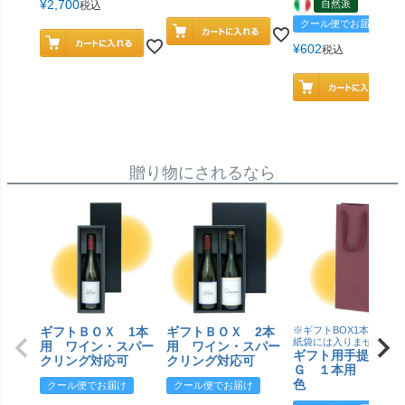
¥
2,700
自然派
税込
クール便でお届け
¥
602
税込
贈り物にされるなら
ギフトＢＯＸ 1本
ギフトＢＯＸ 2本
※ギフトBOX1本用はこ
紙袋には入りません
用 ワイン・スパー
用 ワイン・スパー
ギフト用手提げＢ
クリング対応可
クリング対応可
Ｇ １本用 エン
色
クール便でお届け
クール便でお届け