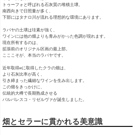
トゥーフォと呼ばれる石灰質の堆積土壌。
南西向きで日照量が多く、
下部にはタナロ川が流れる理想的な環境にあります。
ラバヤの土壌は珪素が強く、
ワインには他の畑よりも青みがかった色調が現れます。
現在所有するのは、
拡張前のオリジナル区画の最上部。
こここそが、本当のラバヤです。
近年取得иに取得したクラの畑は、
より石灰比率が高く、
引き締まった繊細なワインを生み出します。
この畑をきっかけに、
伝統的大樽で長期熟成させる
バルバレスコ・リゼルヴァが誕生しました。
畑とセラーに貫かれる美意識