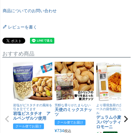
商品についてのお問い合わせ
レビューを書く
おすすめ商品
岩塩がピスタチオの風味を
芳醇な香りがたまらない
より環境負荷の少ない紙
引き立ててます
天使のミックスナッ
ースの袋包材にリニュー
岩塩ピスタチオ ア
ル
ツ
デュラム小麦 有
ルペンザルツ使用
スパゲッティ／ジ
クール便でお届け
クール便でお届け
ロモーニ
¥
734
税込