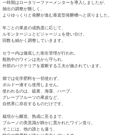
一時期はロータリーファーメンターを導入しましたが、
抽出の調整が難しく、
よりゆっくりと発酵が進む垂直型発酵槽へと戻りました。
年ごとの果皮の成熟度に応じて、
ルモンタージュとピジャージュを使い分け、
回数も細かく調整していきます。
セラー内は徹底した衛生管理が行われ、
瓶熟中のワインは光から守られ、
外部のバクテリアを遮断する工夫が施されています。
畑では化学肥料を一切使わず、
ボルドー液すら使用しません。
使われるのは、硫黄、海藻、ハーブ、
グレープフルーツの果皮など、
自然界に存在するものだけです。
栽培から醸造、熟成に至るまで、
ブルーノの美意識が静かに貫かれたワイン造り。
そこには、他の誰とも違う、