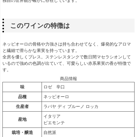
独自の世界観が確かに存在しています。
このワインの特徴は
ネッビオーロの骨格や力強さは持ち合わせてなく、爆発的なアロマ
と繊細で滑らかな果実を持っています。
全房を優しくプレス。ステンレスタンクで数日間マセラシオンして
いるので強めの色調が出ていて、可愛らしい赤系果実の香が特徴で
す。
商品情報
味
ロゼ 辛口
品種
ネッビオーロ
生産者
ラバヤ ディ ブルーノ ロッカ
イタリア
産地
ピエモンテ
栽培・醸造
自然派